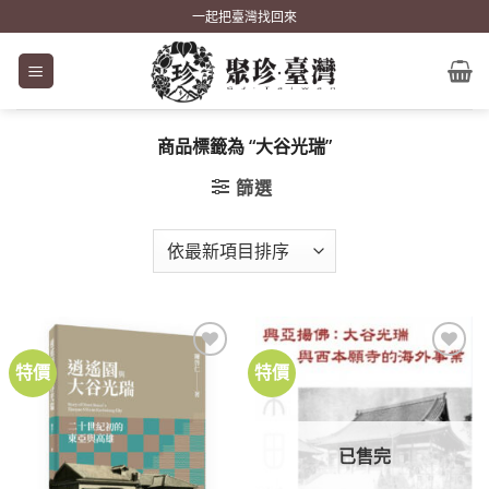
Skip
一起把臺灣找回來
to
content
商品標籤為 “大谷光瑞”
篩選
特價
特價
加到
加到
關注
關注
商品
商品
已售完