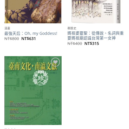
漫畫
專題史
媽祖婆靈聖：從傳說、名詞與重
最強天后：Oh, my Goddess!
要媽祖廟認識台灣第一女神
原
目
NT$
800
NT$
631
始
前
原
目
NT$
400
NT$
315
價
價
始
前
格：
格：
價
價
NT$800。
NT$631。
格：
格：
NT$400。
NT$315。
加到
關注
商品