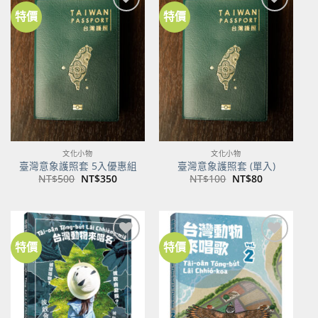
特價
特價
加到
加到
關注
關注
商品
商品
文化小物
文化小物
臺灣意象護照套 5入優惠組
臺灣意象護照套 (單入)
原
目
原
目
NT$
500
NT$
350
NT$
100
NT$
80
始
前
始
前
價
價
價
價
格：
格：
格：
格：
NT$500。
NT$350。
NT$100。
NT$80。
特價
特價
加到
加到
關注
關注
商品
商品