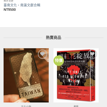
地方文史
臺南文化‧南瀛文獻合輯
NT$
500
熱賣商品
特價
加到
加到
關注
關注
商品
商品
文化小物
書籍