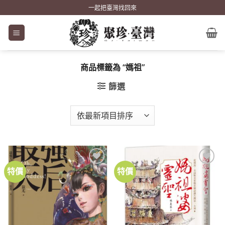
Skip
一起把臺灣找回來
to
content
商品標籤為 “媽祖”
篩選
特價
特價
加到
加到
關注
關注
商品
商品