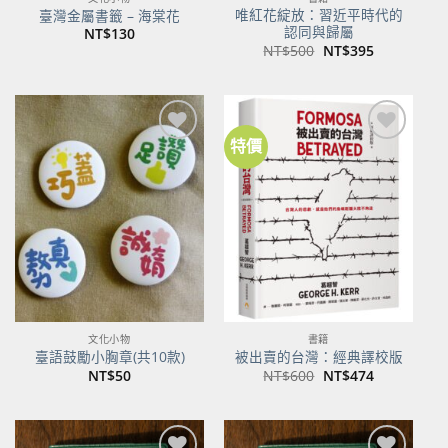
唯紅花綻放：習近平時代的
臺灣金屬書籤 – 海棠花
認同與歸屬
NT$
130
原
目
NT$
500
NT$
395
始
前
價
價
格：
格：
NT$500。
NT$395。
特價
加到
加到
關注
關注
商品
商品
文化小物
書籍
臺語鼓勵小胸章(共10款)
被出賣的台灣：經典譯校版
原
目
NT$
50
NT$
600
NT$
474
始
前
價
價
格：
格：
NT$600。
NT$474。