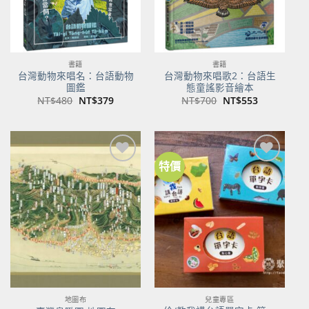
書籍
書籍
台灣動物來唱名：台語動物
台灣動物來唱歌2：台語生
圖鑑
態童謠影音繪本
原
目
原
目
NT$
480
NT$
379
NT$
700
NT$
553
始
前
始
前
價
價
價
價
格：
格：
格：
格：
NT$480。
NT$379。
NT$700。
NT$553。
特價
加到
加到
關注
關注
商品
商品
地圖布
兒童專區