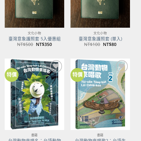
文化小物
文化小物
臺灣意象護照套 5入優惠組
臺灣意象護照套 (單入)
原
目
原
目
NT$
500
NT$
350
NT$
100
NT$
80
始
前
始
前
價
價
價
價
格：
格：
格：
格：
NT$500。
NT$350。
NT$100。
NT$80。
特價
特價
加到
加到
關注
關注
商品
商品
書籍
書籍
台灣動物來唱名：台語動物
台灣動物來唱歌2：台語生