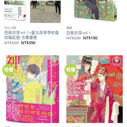
文化小物
書籍
芭蕉的芽vol.1+臺北高等學校復
芭蕉的芽vol.1
刻鑰匙圈 合購優惠
原
目
NT$
240
NT$
190
始
前
原
目
NT$
590
NT$
390
價
價
始
前
格：
格：
價
價
NT$240。
NT$190。
格：
格：
NT$590。
NT$390。
特價
特價
加到
加到
關注
關注
商品
商品