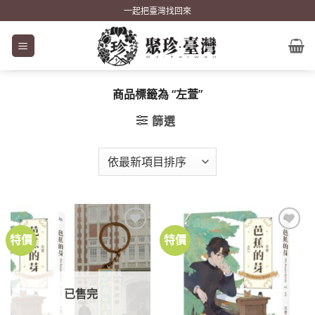
Skip
一起把臺灣找回來
to
content
商品標籤為 “左萱”
篩選
特價
特價
加到
加到
關注
關注
商品
商品
已售完