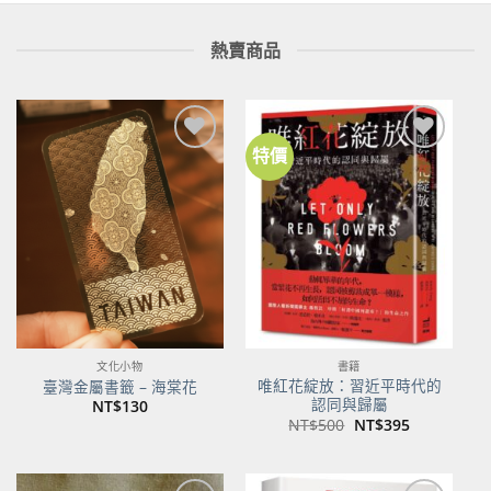
熱賣商品
特價
加到
加到
關注
關注
商品
商品
文化小物
書籍
唯紅花綻放：習近平時代的
臺灣金屬書籤 – 海棠花
認同與歸屬
NT$
130
原
目
NT$
500
NT$
395
始
前
價
價
格：
格：
NT$500。
NT$395。