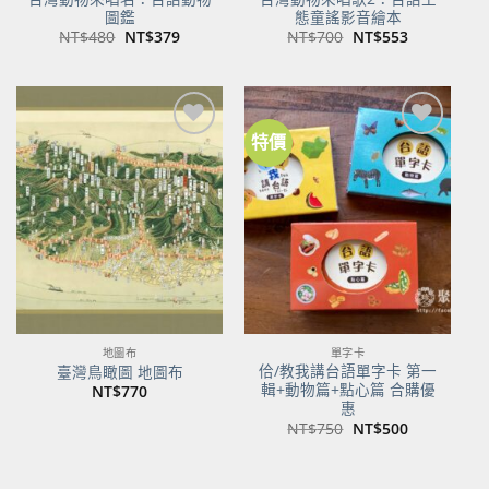
圖鑑
態童謠影音繪本
原
目
原
目
NT$
480
NT$
379
NT$
700
NT$
553
始
前
始
前
價
價
價
價
格：
格：
格：
格：
NT$480。
NT$379。
NT$700。
NT$553。
特價
加到
加到
關注
關注
商品
商品
地圖布
單字卡
佮/教我講台語單字卡 第一
臺灣鳥瞰圖 地圖布
輯+動物篇+點心篇 合購優
NT$
770
惠
原
目
NT$
750
NT$
500
始
前
價
價
格：
格：
NT$750。
NT$500。