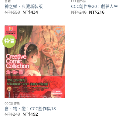
書籍
CCC創作集
神之鄉．典藏新裝版
CCC創作集20：戲夢人生
原
目
原
目
NT$
550
NT$
434
NT$
240
NT$
216
始
前
始
前
價
價
價
價
格：
格：
格：
格：
NT$550。
NT$434。
NT$240。
NT$216。
特價
加到
關注
商品
CCC創作集
食．物．戀：CCC創作集18
原
目
NT$
240
NT$
192
始
前
價
價
格：
格：
NT$240。
NT$192。