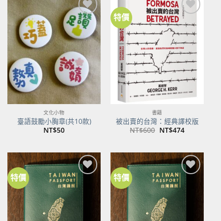
特價
加到
加到
關注
關注
商品
商品
文化小物
書籍
臺語鼓勵小胸章(共10款)
被出賣的台灣：經典譯校版
原
目
NT$
50
NT$
600
NT$
474
始
前
價
價
格：
格：
NT$600。
NT$474。
特價
特價
加到
加到
關注
關注
商品
商品