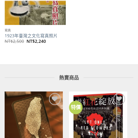
寫真
1923年臺灣之文化寫真照片
原
目
NT$
2,500
NT$
2,240
始
前
價
價
格：
格：
NT$2,500。
NT$2,240。
熱賣商品
特價
加到
加到
關注
關注
商品
商品