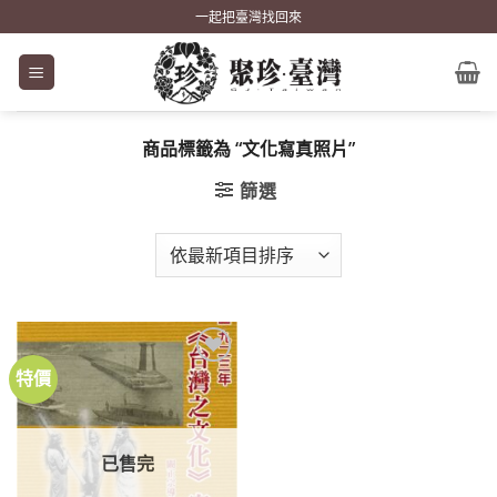
Skip
一起把臺灣找回來
to
content
商品標籤為 “文化寫真照片”
篩選
特價
加到
關注
商品
已售完