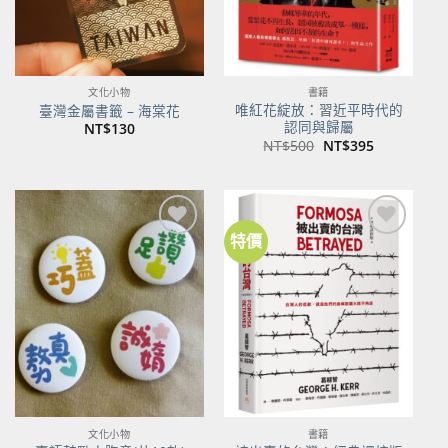
文化小物
書籍
唯紅花綻放：習近平時代的
臺灣金屬書籤 – 海棠花
認同與歸屬
NT$
130
原
目
NT$
500
NT$
395
始
前
價
價
格：
格：
NT$500。
NT$395。
特價
加到
加到
關注
關注
商品
商品
文化小物
書籍