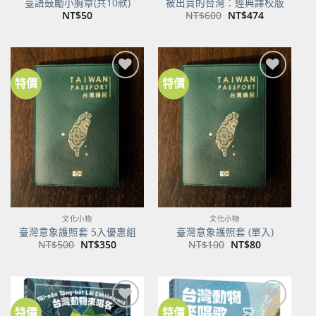
臺語鼓勵小胸章(共10款)
被出賣的台灣：經典譯校版
原
目
NT$
50
NT$
600
NT$
474
始
前
價
價
格：
格：
NT$600。
NT$474。
特價
特價
加到
加到
關注
關注
商品
商品
文化小物
文化小物
臺灣意象護照套 5入優惠組
臺灣意象護照套 (單入)
原
目
原
目
NT$
500
NT$
350
NT$
100
NT$
80
始
前
始
前
價
價
價
價
格：
格：
格：
格：
NT$500。
NT$350。
NT$100。
NT$80。
特價
特價