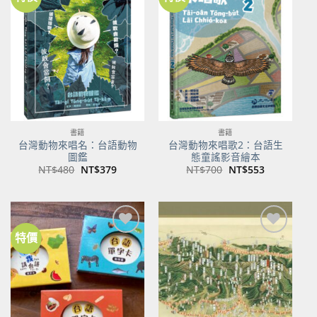
加到
加到
關注
關注
商品
商品
書籍
書籍
台灣動物來唱名：台語動物
台灣動物來唱歌2：台語生
圖鑑
態童謠影音繪本
原
目
原
目
NT$
480
NT$
379
NT$
700
NT$
553
始
前
始
前
價
價
價
價
格：
格：
格：
格：
NT$480。
NT$379。
NT$700。
NT$553。
特價
加到
加到
關注
關注
商品
商品