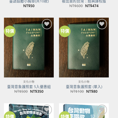
臺語鼓勵小胸章(共10款)
被出賣的台灣：經典譯校版
原
目
NT$
50
NT$
600
NT$
474
始
前
價
價
格：
格：
NT$600。
NT$474。
特價
特價
加到
加到
關注
關注
商品
商品
文化小物
文化小物
臺灣意象護照套 5入優惠組
臺灣意象護照套 (單入)
原
目
原
目
NT$
500
NT$
350
NT$
100
NT$
80
始
前
始
前
價
價
價
價
格：
格：
格：
格：
NT$500。
NT$350。
NT$100。
NT$80。
特價
特價