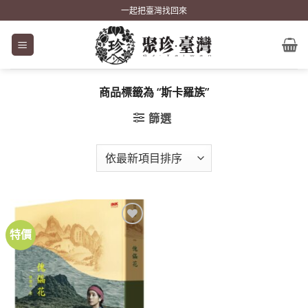
Skip
一起把臺灣找回來
to
content
商品標籤為 “斯卡羅族”
篩選
特價
加到
關注
商品