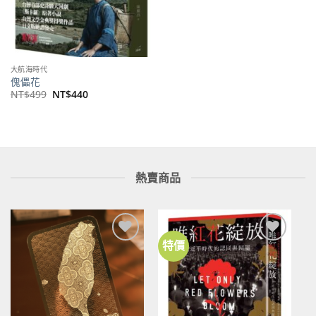
大航海時代
傀儡花
原
目
NT$
499
NT$
440
始
前
價
價
格：
格：
NT$499。
NT$440。
熱賣商品
特價
加到
加到
關注
關注
商品
商品