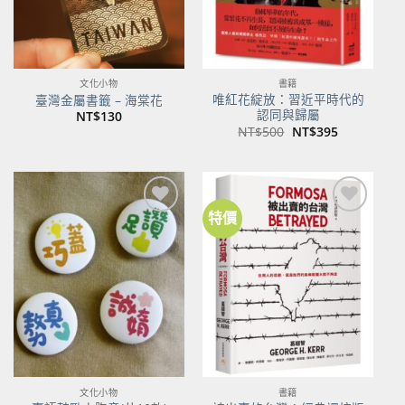
文化小物
書籍
唯紅花綻放：習近平時代的
臺灣金屬書籤 – 海棠花
認同與歸屬
NT$
130
原
目
NT$
500
NT$
395
始
前
價
價
格：
格：
NT$500。
NT$395。
特價
加到
加到
關注
關注
商品
商品
文化小物
書籍