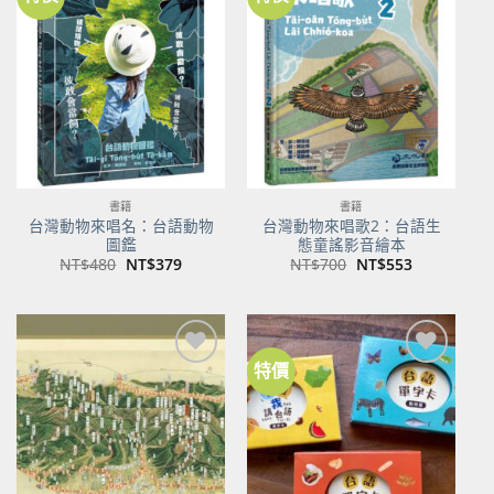
加到
加到
關注
關注
商品
商品
書籍
書籍
台灣動物來唱名：台語動物
台灣動物來唱歌2：台語生
圖鑑
態童謠影音繪本
原
目
原
目
NT$
480
NT$
379
NT$
700
NT$
553
始
前
始
前
價
價
價
價
格：
格：
格：
格：
NT$480。
NT$379。
NT$700。
NT$553。
特價
加到
加到
關注
關注
商品
商品