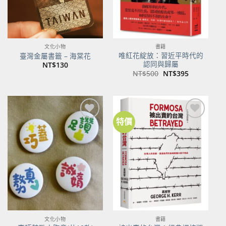
文化小物
書籍
唯紅花綻放：習近平時代的
臺灣金屬書籤 – 海棠花
認同與歸屬
NT$
130
原
目
NT$
500
NT$
395
始
前
價
價
格：
格：
NT$500。
NT$395。
特價
加到
加到
關注
關注
商品
商品
文化小物
書籍