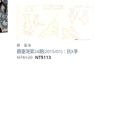
觀．臺灣
觀臺灣第24期(2015/01)：抗X爭
原
目
NT$
120
NT$
113
始
前
價
價
格：
格：
NT$120。
NT$113。