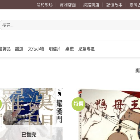
關於聚珍
實體店面
網路商店
記憶故事
臺灣
搜
尋
關
鍵
字:
戴飾品
鐵道
文化小物
明信片
桌遊
兒童專區
顯
價
特價
加到
關注
商品
已售完