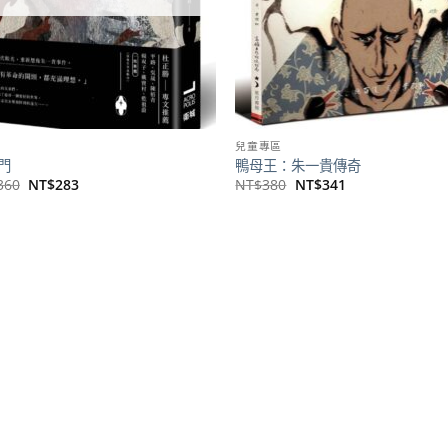
兒童專區
門
鴨母王：朱一貴傳奇
原
目
原
目
360
NT$
283
NT$
380
NT$
341
始
前
始
前
價
價
價
價
格：
格：
格：
格：
NT$360。
NT$283。
NT$380。
NT$341。