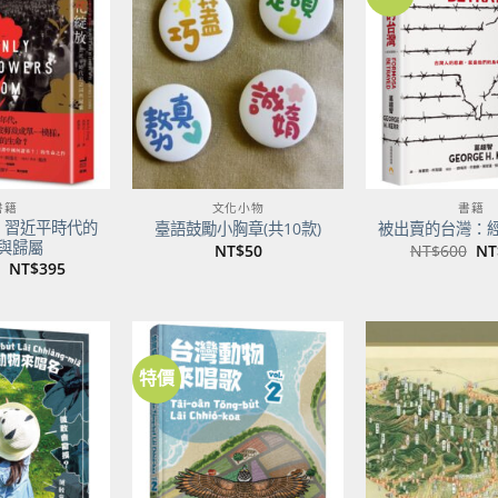
加到
加到
關注
關注
商品
商品
書籍
文化小物
書籍
：習近平時代的
臺語鼓勵小胸章(共10款)
被出賣的台灣：
與歸屬
原
NT$
50
NT$
600
NT
始
原
目
NT$
395
價
始
前
格
價
價
NT
格：
格：
NT$500。
NT$395。
特價
加到
加到
關注
關注
商品
商品