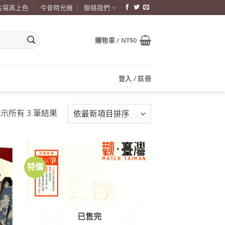
古寫真上色
今昔時光機
聯絡我們
購物車 /
NT$
0
登入 / 註冊
依
示所有 3 筆結果
最
新
項
目
特價
加到
加到
排
關注
關注
商品
商品
序
已售完