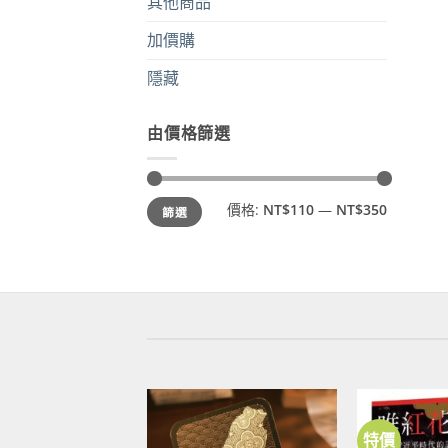
其他商品
加價購
隱藏
由價格篩選
最
最
價格:
NT$110
—
NT$350
篩選
低
高
價
價
格
格
特價