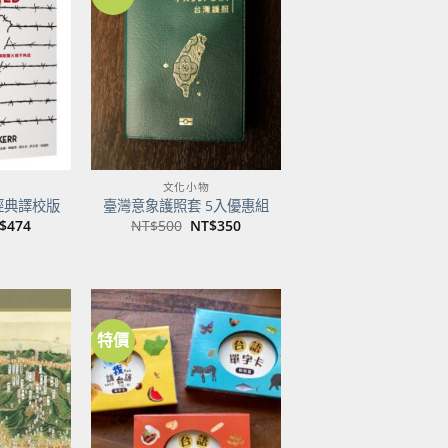
加到
加到
關注
關注
商品
商品
文化小物
經典譯校版
臺灣意象護照套 5入優惠組
目
原
目
$
474
NT$
500
NT$
350
前
始
前
價
價
價
：
格：
格：
格：
$600。
NT$474。
NT$500。
NT$350。
特價
加到
加到
關注
關注
商品
商品