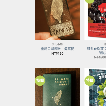
加到
關注
商品
文化小物
唯紅花綻放
臺灣金屬書籤 – 海棠花
認同
NT$
130
NT$
500
特價
特價
加到
關注
商品