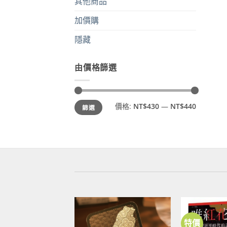
其他商品
加價購
隱藏
由價格篩選
最
最
價格:
NT$430
—
NT$440
篩選
低
高
價
價
格
格
特價