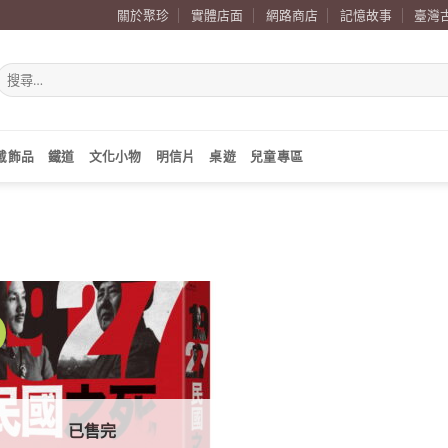
關於聚珍
實體店面
網路商店
記憶故事
臺灣
搜
尋
關
鍵
字:
戴飾品
鐵道
文化小物
明信片
桌遊
兒童專區
價
加到
關注
商品
已售完