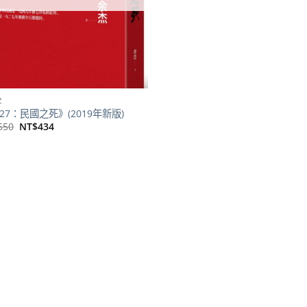
史
927：民國之死》(2019年新版)
原
目
550
NT$
434
始
前
價
價
格：
格：
NT$550。
NT$434。