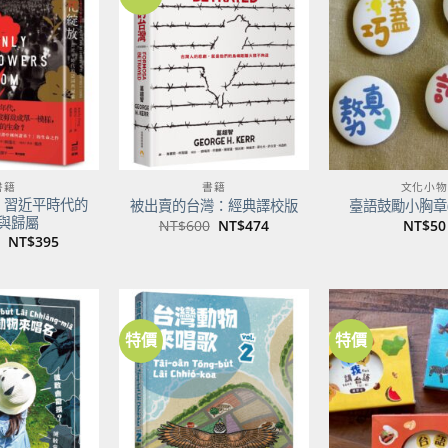
加到
加到
關注
關注
商品
商品
書籍
書籍
文化小物
：習近平時代的
被出賣的台灣：經典譯校版
臺語鼓勵小胸章(
與歸屬
原
目
NT$
600
NT$
474
NT$
50
始
前
原
目
NT$
395
價
價
始
前
格：
格：
價
價
NT$600。
NT$474。
格：
格：
NT$500。
NT$395。
特價
特價
加到
加到
關注
關注
商品
商品