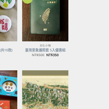
加到
加到
關注
關注
商品
商品
文化小物
共10款)
臺灣意象護照套 5入優惠組
原
目
NT$
500
NT$
350
始
前
價
價
格：
格：
NT$500。
NT$350。
加到
加到
關注
關注
商品
商品