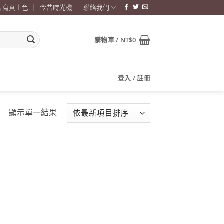
古寫真上色
今昔時光機
聯絡我們
購物車 /
NT$
0
登入 / 註冊
顯示單一結果