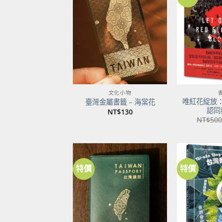
加到
關注
商品
文化小物
唯紅花綻放
臺灣金屬書籤 – 海棠花
認同
NT$
130
NT$
500
特價
特價
加到
關注
商品