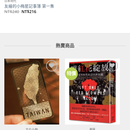
日本時代
友繪的小梅屋記事簿 第一集
原
目
NT$
240
NT$
216
始
前
價
價
格：
格：
NT$240。
NT$216。
熱賣商品
特價
加到
加到
關注
關注
商品
商品
文化小物
書籍