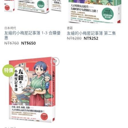
日本時代
書籍
友繪的小梅屋記事簿 1-3 合購優
友繪的小梅屋記事簿 第二集
惠
原
目
NT$
280
NT$
252
始
前
原
目
NT$
760
NT$
650
價
價
始
前
格：
格：
價
價
NT$280。
NT$252。
格：
格：
NT$760。
NT$650。
特價
加到
關注
商品