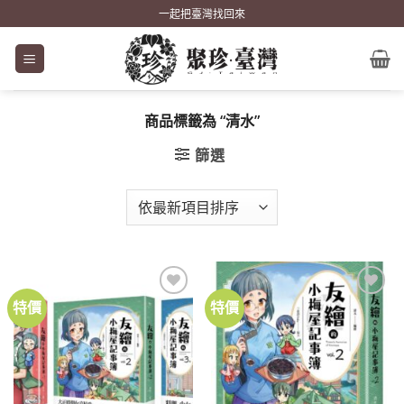
Skip
一起把臺灣找回來
to
content
商品標籤為 “清水”
篩選
特價
特價
加到
加到
關注
關注
商品
商品