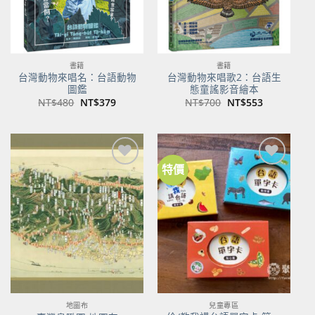
書籍
書籍
台灣動物來唱名：台語動物
台灣動物來唱歌2：台語生
圖鑑
態童謠影音繪本
原
目
原
目
NT$
480
NT$
379
NT$
700
NT$
553
始
前
始
前
價
價
價
價
格：
格：
格：
格：
NT$480。
NT$379。
NT$700。
NT$553。
特價
加到
加到
關注
關注
商品
商品
地圖布
兒童專區