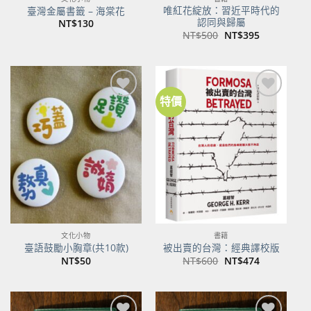
唯紅花綻放：習近平時代的
臺灣金屬書籤 – 海棠花
認同與歸屬
NT$
130
原
目
NT$
500
NT$
395
始
前
價
價
格：
格：
NT$500。
NT$395。
特價
加到
加到
關注
關注
商品
商品
文化小物
書籍
臺語鼓勵小胸章(共10款)
被出賣的台灣：經典譯校版
原
目
NT$
50
NT$
600
NT$
474
始
前
價
價
格：
格：
NT$600。
NT$474。