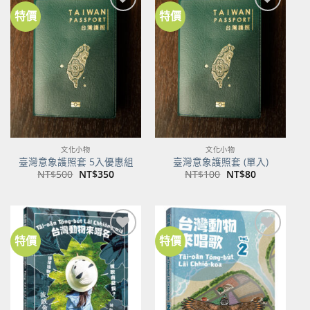
特價
特價
加到
加到
關注
關注
商品
商品
文化小物
文化小物
臺灣意象護照套 5入優惠組
臺灣意象護照套 (單入)
原
目
原
目
NT$
500
NT$
350
NT$
100
NT$
80
始
前
始
前
價
價
價
價
格：
格：
格：
格：
NT$500。
NT$350。
NT$100。
NT$80。
特價
特價
加到
加到
關注
關注
商品
商品