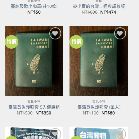
文化小物
書籍
臺語鼓勵小胸章(共10款)
被出賣的台灣：經典譯校版
原
目
NT$
50
NT$
600
NT$
474
始
前
價
價
格：
格：
NT$600。
NT$474。
特價
特價
加到
加到
關注
關注
商品
商品
文化小物
文化小物
臺灣意象護照套 5入優惠組
臺灣意象護照套 (單入)
原
目
原
目
NT$
500
NT$
350
NT$
100
NT$
80
始
前
始
前
價
價
價
價
格：
格：
格：
格：
NT$500。
NT$350。
NT$100。
NT$80。