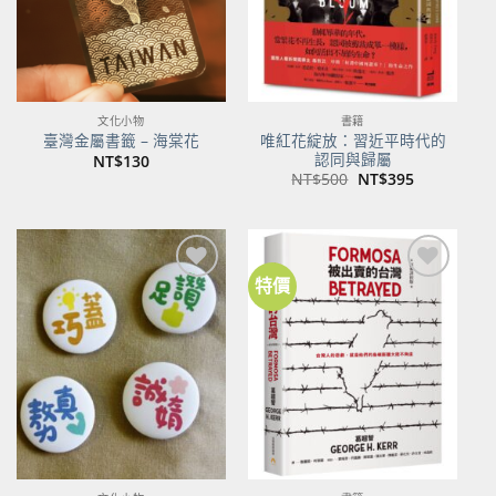
文化小物
書籍
唯紅花綻放：習近平時代的
臺灣金屬書籤 – 海棠花
認同與歸屬
NT$
130
原
目
NT$
500
NT$
395
始
前
價
價
格：
格：
NT$500。
NT$395。
特價
加到
加到
關注
關注
商品
商品