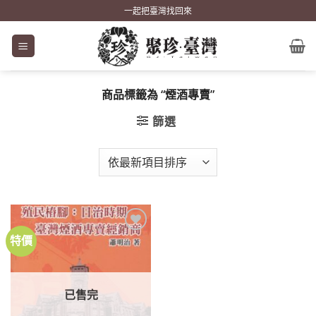
Skip
一起把臺灣找回來
to
content
商品標籤為 “煙酒專賣”
篩選
特價
加到
關注
商品
已售完