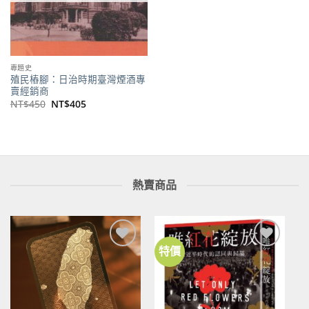
專題史
殖民樁腳：日治時期臺灣煙酒專
賣經銷商
原
目
NT$
450
NT$
405
始
前
價
價
格：
格：
NT$450。
NT$405。
熱賣商品
特價
加到
加到
關注
關注
商品
商品