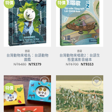
特價
特價
加到
加到
關注
關注
商品
商品
書籍
書籍
台灣動物來唱名：台語動物
台灣動物來唱歌2：台語生
圖鑑
態童謠影音繪本
原
目
原
目
NT$
480
NT$
379
NT$
700
NT$
553
始
前
始
前
價
價
價
價
格：
格：
格：
格：
NT$480。
NT$379。
NT$700。
NT$553。
特價
加到
加到
關注
關注
商品
商品