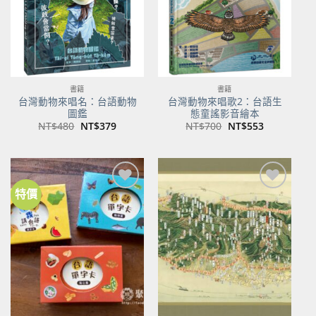
書籍
書籍
台灣動物來唱名：台語動物
台灣動物來唱歌2：台語生
圖鑑
態童謠影音繪本
原
目
原
目
NT$
480
NT$
379
NT$
700
NT$
553
始
前
始
前
價
價
價
價
格：
格：
格：
格：
NT$480。
NT$379。
NT$700。
NT$553。
特價
加到
加到
關注
關注
商品
商品