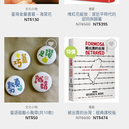
文化小物
書籍
唯紅花綻放：習近平時代的
臺灣金屬書籤 – 海棠花
認同與歸屬
NT$
130
原
目
NT$
500
NT$
395
始
前
價
價
格：
格：
NT$500。
NT$395。
特價
加到
加到
關注
關注
商品
商品
文化小物
書籍
臺語鼓勵小胸章(共10款)
被出賣的台灣：經典譯校版
原
目
NT$
50
NT$
600
NT$
474
始
前
價
價
格：
格：