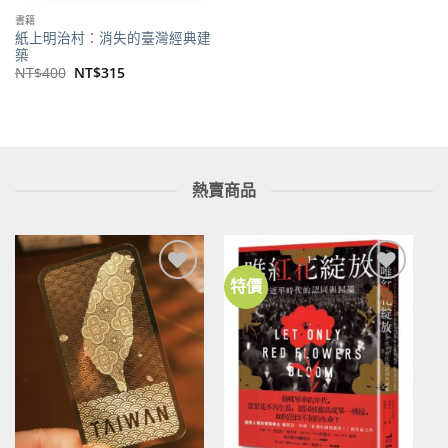
書籍
紙上明治村：消失的臺灣經典建
築
原
目
NT$
400
NT$
315
始
前
價
價
格：
格：
NT$400。
NT$315。
熱賣商品
特價
加到
加到
關注
關注
商品
商品