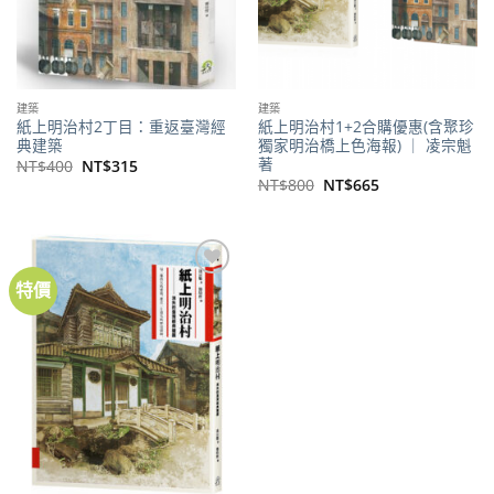
建築
建築
紙上明治村2丁目：重返臺灣經
紙上明治村1+2合購優惠(含聚珍
典建築
獨家明治橋上色海報) ｜ 凌宗魁
著
原
目
NT$
400
NT$
315
始
前
原
目
NT$
800
NT$
665
價
價
始
前
格：
格：
價
價
NT$400。
NT$315。
格：
格：
NT$800。
NT$665。
特價
加到
關注
商品