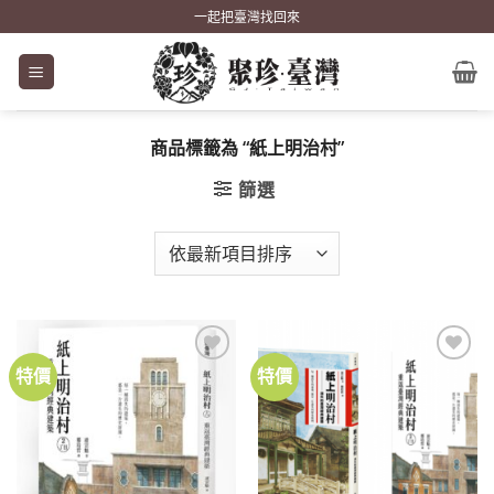
Skip
一起把臺灣找回來
to
content
商品標籤為 “紙上明治村”
篩選
特價
特價
加到
加到
關注
關注
商品
商品