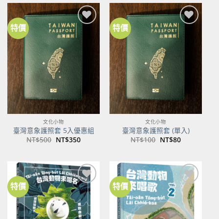
NT$600。
NT$474。
特價
特價
加到
加到
關注
關注
商品
商品
文化小物
文化小物
臺灣意象護照套 5入優惠組
臺灣意象護照套 (單入)
原
目
原
目
NT$
500
NT$
350
NT$
100
NT$
80
始
前
始
前
價
價
價
價
格：
格：
格：
格：
NT$500。
NT$350。
NT$100。
NT$80。
特價
特價
加到
加到
關注
關注
商品
商品