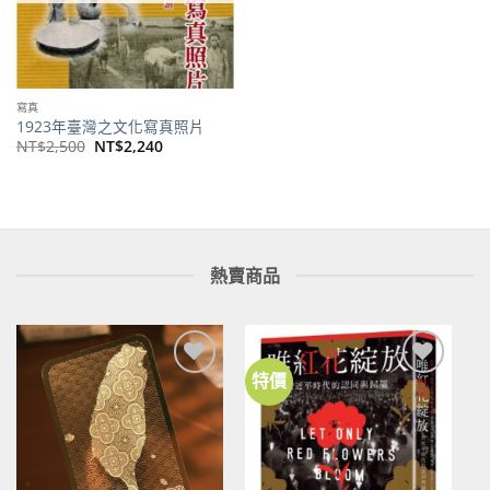
寫真
1923年臺灣之文化寫真照片
原
目
NT$
2,500
NT$
2,240
始
前
價
價
格：
格：
NT$2,500。
NT$2,240。
熱賣商品
特價
加到
加到
關注
關注
商品
商品