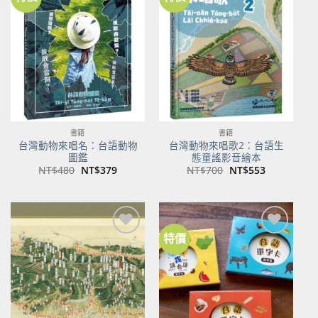
加到
加到
關注
關注
商品
商品
書籍
書籍
台灣動物來唱名：台語動物
台灣動物來唱歌2：台語生
圖鑑
態童謠影音繪本
原
目
原
目
NT$
480
NT$
379
NT$
700
NT$
553
始
前
始
前
價
價
價
價
格：
格：
格：
格：
NT$480。
NT$379。
NT$700。
NT$553。
特價
加到
加到
關注
關注
商品
商品