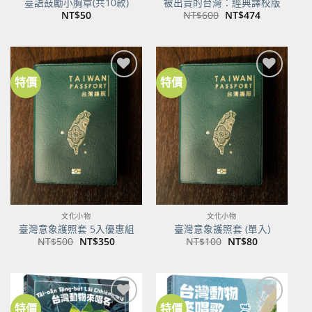
臺語鼓勵小胸章(共10款)
被出賣的台灣：經典譯校版
原
目
NT$
50
NT$
600
NT$
474
始
前
價
價
格：
格：
NT$600。
NT$474。
特價
特價
加到
加到
關注
關注
商品
商品
文化小物
文化小物
臺灣意象護照套 5入優惠組
臺灣意象護照套 (單入)
原
目
原
目
NT$
500
NT$
350
NT$
100
NT$
80
始
前
始
前
價
價
價
價
格：
格：
格：
格：
NT$500。
NT$350。
NT$100。
NT$80。
特價
特價