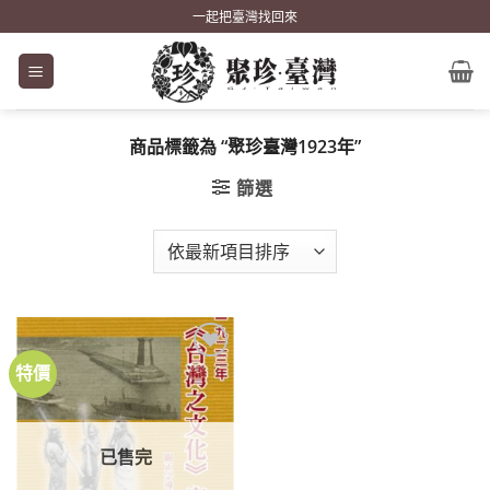
Skip
一起把臺灣找回來
to
content
商品標籤為 “聚珍臺灣1923年”
篩選
特價
加到
關注
商品
已售完