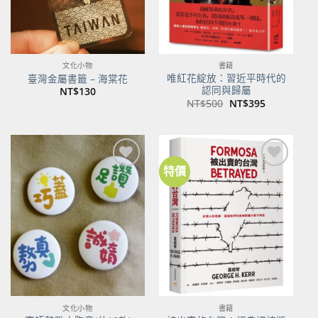
文化小物
書籍
唯紅花綻放：習近平時代的
臺灣金屬書籤 – 海棠花
認同與歸屬
NT$
130
原
目
NT$
500
NT$
395
始
前
價
價
格：
格：
NT$500。
NT$395。
特價
加到
加到
關注
關注
商品
商品
文化小物
書籍