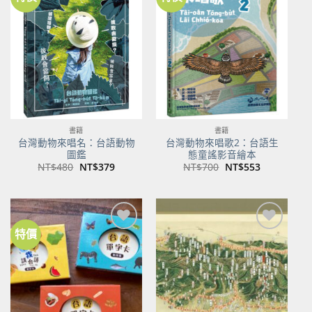
加到
加到
關注
關注
商品
商品
書籍
書籍
台灣動物來唱名：台語動物
台灣動物來唱歌2：台語生
圖鑑
態童謠影音繪本
原
目
原
目
NT$
480
NT$
379
NT$
700
NT$
553
始
前
始
前
價
價
價
價
格：
格：
格：
格：
NT$480。
NT$379。
NT$700。
NT$553。
特價
加到
加到
關注
關注
商品
商品