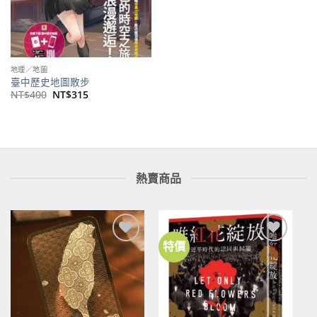
地理／地圖
臺中歷史地圖散步
原
目
NT$
400
NT$
315
始
前
價
價
格：
格：
NT$400。
NT$315。
熱賣商品
特價
加到
加到
關注
關注
商品
商品