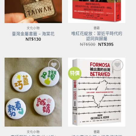
文化小物
書籍
唯紅花綻放：習近平時代的
臺灣金屬書籤 – 海棠花
認同與歸屬
NT$
130
原
目
NT$
500
NT$
395
始
前
價
價
格：
格：
NT$500。
NT$395。
特價
加到
加到
關注
關注
商品
商品
文化小物
書籍