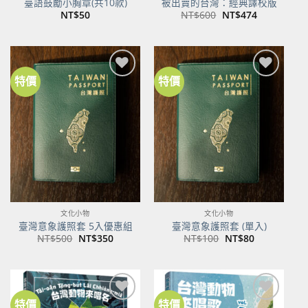
臺語鼓勵小胸章(共10款)
被出賣的台灣：經典譯校版
原
目
NT$
50
NT$
600
NT$
474
始
前
價
價
格：
格：
NT$600。
NT$474。
特價
特價
加到
加到
關注
關注
商品
商品
文化小物
文化小物
臺灣意象護照套 5入優惠組
臺灣意象護照套 (單入)
原
目
原
目
NT$
500
NT$
350
NT$
100
NT$
80
始
前
始
前
價
價
價
價
格：
格：
格：
格：
NT$500。
NT$350。
NT$100。
NT$80。
特價
特價