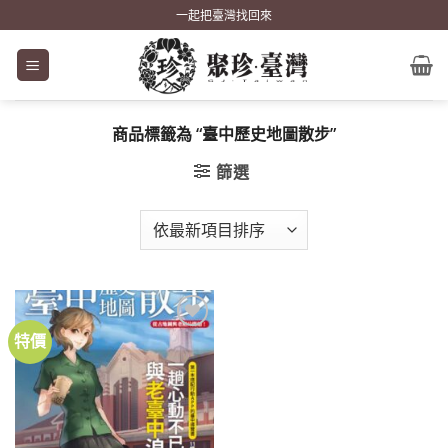
Skip
一起把臺灣找回來
to
content
商品標籤為 “臺中歷史地圖散步”
篩選
特價
加到
關注
商品