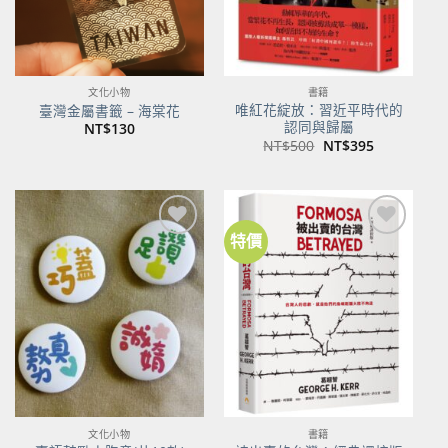
文化小物
書籍
唯紅花綻放：習近平時代的
臺灣金屬書籤 – 海棠花
認同與歸屬
NT$
130
原
目
NT$
500
NT$
395
始
前
價
價
格：
格：
NT$500。
NT$395。
特價
加到
加到
關注
關注
商品
商品
文化小物
書籍