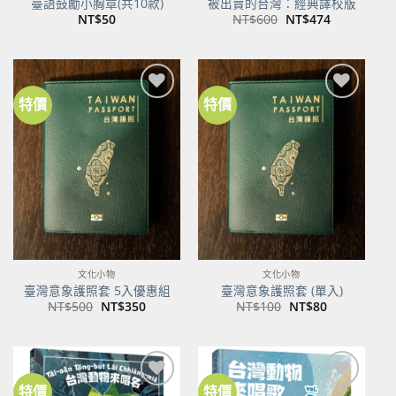
臺語鼓勵小胸章(共10款)
被出賣的台灣：經典譯校版
原
目
NT$
50
NT$
600
NT$
474
始
前
價
價
格：
格：
NT$600。
NT$474。
特價
特價
加到
加到
關注
關注
商品
商品
文化小物
文化小物
臺灣意象護照套 5入優惠組
臺灣意象護照套 (單入)
原
目
原
目
NT$
500
NT$
350
NT$
100
NT$
80
始
前
始
前
價
價
價
價
格：
格：
格：
格：
NT$500。
NT$350。
NT$100。
NT$80。
特價
特價