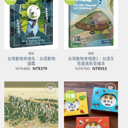
加到
加到
關注
關注
商品
商品
書籍
書籍
台灣動物來唱名：台語動物
台灣動物來唱歌2：台語生
圖鑑
態童謠影音繪本
原
目
原
目
NT$
480
NT$
379
NT$
700
NT$
553
始
前
始
前
價
價
價
價
格：
格：
格：
格：
NT$480。
NT$379。
NT$700。
NT$553。
特價
加到
加到
關注
關注
商品
商品