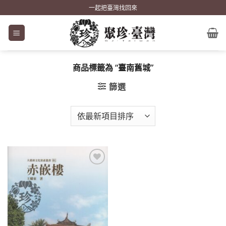
Skip
一起把臺灣找回來
to
content
商品標籤為 “臺南舊城”
篩選
加到
關注
商品