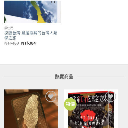
原住民
探險台灣:鳥居龍藏的台灣人類
學之旅
原
目
NT$
480
NT$
384
始
前
價
價
格：
格：
NT$480。
NT$384。
熱賣商品
特價
加到
加到
關注
關注
商品
商品