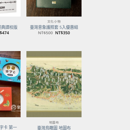
文化小物
經典譯校版
臺灣意象護照套 5入優惠組
目
原
目
$
474
NT$
500
NT$
350
前
始
前
價
價
價
：
格：
格：
格：
$600。
NT$474。
NT$500。
NT$350。
加到
加到
關注
關注
商品
商品
地圖布
字卡 第一
臺灣鳥瞰圖 地圖布