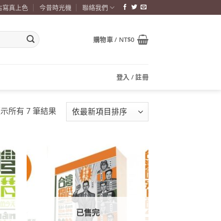
古寫真上色
今昔時光機
聯絡我們
購物車 /
NT$
0
登入 / 註冊
依
示所有 7 筆結果
最
新
項
目
加到
加到
排
關注
關注
商品
商品
序
已售完