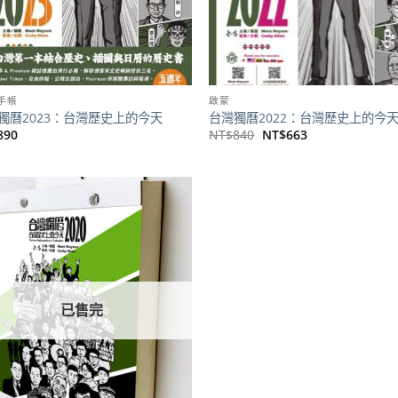
手帳
啟蒙
獨曆2023：台灣歷史上的今天
台灣獨曆2022：台灣歷史上的今
原
目
890
NT$
840
NT$
663
始
前
價
價
格：
格：
NT$840。
NT$663。
加到
關注
商品
已售完