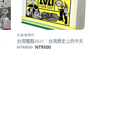
大航海時代
天
台灣獨曆2021：台灣歷史上的今天
原
目
NT$
800
NT$
500
始
前
價
價
格：
格：
NT$800。
NT$500。