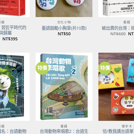
書籍
文化小物
書籍
：習近平時代的
臺語鼓勵小胸章(共10款)
被出賣的台灣：
與歸屬
原
NT$
50
NT$
600
NT
始
原
目
NT$
395
價
始
前
格
價
價
NT
格：
格：
NT$500。
NT$395。
特價
特價
加到
加到
關注
關注
商品
商品
書籍
書籍
單字卡
唱名：台語動物
台灣動物來唱歌2：台語生
佮/教我講台語單