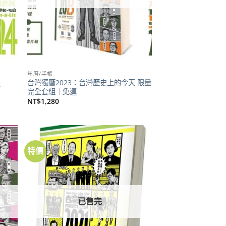
年曆/手帳
台灣獨曆2023：台灣歷史上的今天 限量
天
完全套組｜免運
NT$
1,280
特價
加到
加到
關注
關注
商品
商品
已售完