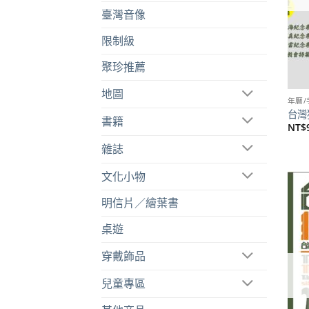
臺灣音像
限制級
聚珍推薦
地圖
年曆/
台灣
書籍
NT$
雜誌
文化小物
明信片／繪葉書
桌遊
穿戴飾品
兒童專區