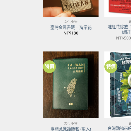
文化小物
唯紅花綻放
臺灣金屬書籤 – 海棠花
認同
NT$
130
NT$
500
特價
特價
加到
關注
商品
文化小物
台灣動物來
臺灣意象護照套 (單入)