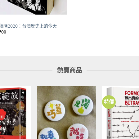
獨曆2020：台灣歷史上的今天
700
熱賣商品
特價
加到
加到
關注
關注
商品
商品