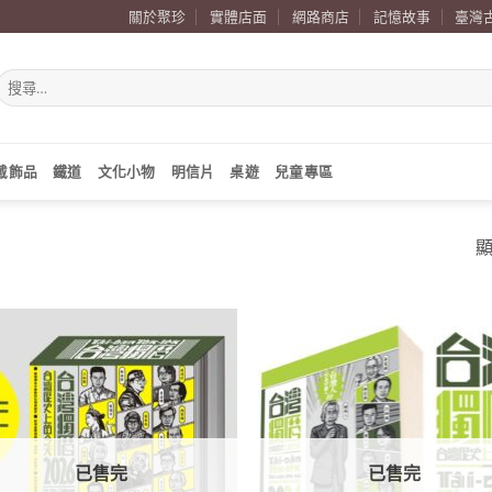
關於聚珍
實體店面
網路商店
記憶故事
臺灣
搜
尋
關
鍵
字:
戴飾品
鐵道
文化小物
明信片
桌遊
兒童專區
顯
加到
關注
商品
已售完
已售完