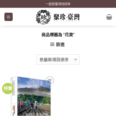
Skip
一起把臺灣找回來
to
content
商品標籤為 “花東”
篩選
特價
加到
關注
商品