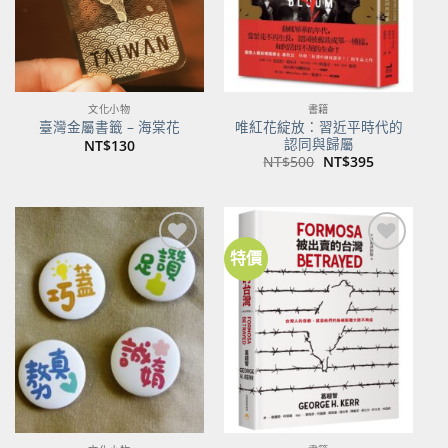
文化小物
書籍
唯紅花綻放：習近平時代的
臺灣金屬書籤 – 海棠花
認同與歸屬
NT$
130
原
目
NT$
500
NT$
395
始
前
價
價
格：
格：
NT$500。
NT$395。
特價
加到
加到
關注
關注
商品
商品