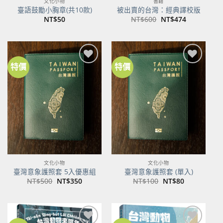
文化小物
書籍
臺語鼓勵小胸章(共10款)
被出賣的台灣：經典譯校版
原
目
NT$
50
NT$
600
NT$
474
始
前
價
價
格：
格：
NT$600。
NT$474。
特價
特價
加到
加到
關注
關注
商品
商品
文化小物
文化小物
臺灣意象護照套 5入優惠組
臺灣意象護照套 (單入)
原
目
原
目
NT$
500
NT$
350
NT$
100
NT$
80
始
前
始
前
價
價
價
價
格：
格：
格：
格：
NT$500。
NT$350。
NT$100。
NT$80。