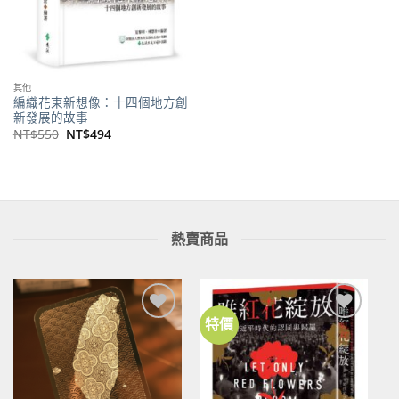
其他
編織花東新想像：十四個地方創
新發展的故事
原
目
NT$
550
NT$
494
始
前
價
價
格：
格：
NT$550。
NT$494。
熱賣商品
特價
加到
加到
關注
關注
商品
商品