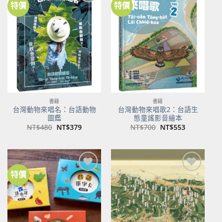
特價
特價
加到
加到
關注
關注
商品
商品
書籍
書籍
台灣動物來唱名：台語動物
台灣動物來唱歌2：台語生
圖鑑
態童謠影音繪本
原
目
原
目
NT$
480
NT$
379
NT$
700
NT$
553
始
前
始
前
價
價
價
價
格：
格：
格：
格：
NT$480。
NT$379。
NT$700。
NT$553。
特價
加到
加到
關注
關注
商品
商品