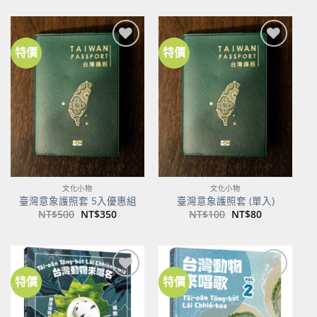
價
價
格：
格：
NT$600。
NT$474。
特價
特價
加到
加到
關注
關注
商品
商品
文化小物
文化小物
臺灣意象護照套 5入優惠組
臺灣意象護照套 (單入)
原
目
原
目
NT$
500
NT$
350
NT$
100
NT$
80
始
前
始
前
價
價
價
價
格：
格：
格：
格：
NT$500。
NT$350。
NT$100。
NT$80。
特價
特價
加到
加到
關注
關注
商品
商品