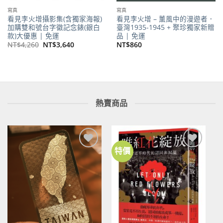
寫真
寫真
看見李火增攝影集(含獨家海報)
看見李火增 – 薰風中的漫遊者．
加購雙和號台字徽記念錶(銀白
臺灣1935-1945 + 聚珍獨家新贈
款)大優惠 | 免運
品 | 免運
原
目
NT$
4,260
NT$
3,640
NT$
860
始
前
價
價
格：
格：
NT$4,260。
NT$3,640。
熱賣商品
特價
加到
加到
關注
關注
商品
商品