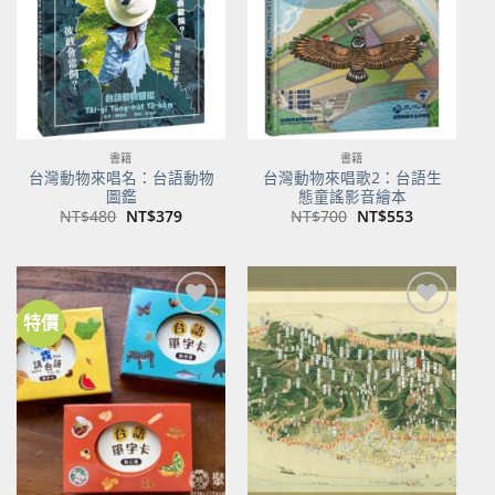
書籍
書籍
台灣動物來唱名：台語動物
台灣動物來唱歌2：台語生
圖鑑
態童謠影音繪本
原
目
原
目
NT$
480
NT$
379
NT$
700
NT$
553
始
前
始
前
價
價
價
價
格：
格：
格：
格：
NT$480。
NT$379。
NT$700。
NT$553。
特價
加到
加到
關注
關注
商品
商品