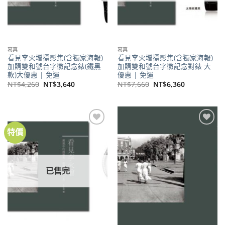
寫真
寫真
看見李火增攝影集(含獨家海報)
看見李火增攝影集(含獨家海報)
加購雙和號台字徽記念錶(鐵黑
加購雙和號台字徽記念對錶 大
款)大優惠 | 免運
優惠 | 免運
原
目
原
目
NT$
4,260
NT$
3,640
NT$
7,660
NT$
6,360
始
前
始
前
價
價
價
價
格：
格：
格：
格：
NT$4,260。
NT$3,640。
NT$7,660。
NT$6,360。
特價
加到
加到
關注
關注
商品
商品
已售完