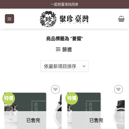
Skip
一起把臺灣找回來
to
content
商品標籤為 “蒼璧”
篩選
特價
特價
加到
加到
關注
關注
商品
商品
已售完
已售完