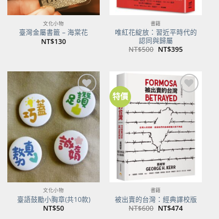
文化小物
書籍
唯紅花綻放：習近平時代的
臺灣金屬書籤 – 海棠花
認同與歸屬
NT$
130
原
目
NT$
500
NT$
395
始
前
價
價
格：
格：
NT$500。
NT$395。
特價
加到
加到
關注
關注
商品
商品
文化小物
書籍
臺語鼓勵小胸章(共10款)
被出賣的台灣：經典譯校版
原
目
NT$
50
NT$
600
NT$
474
始
前