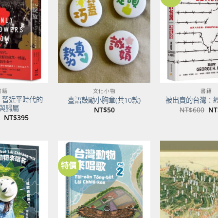
加到
加到
關注
關注
商品
商品
書籍
文化小物
書籍
：習近平時代的
臺語鼓勵小胸章(共10款)
被出賣的台灣：
與歸屬
原
NT$
50
NT$
600
NT
始
原
目
NT$
395
價
始
前
格
價
價
NT
格：
格：
NT$500。
NT$395。
特價
加到
加到
關注
關注
商品
商品