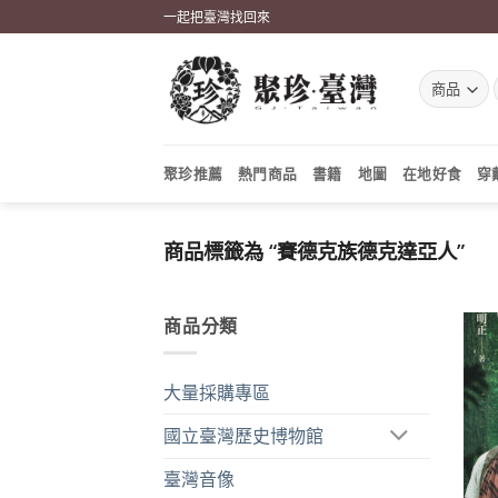
Skip
一起把臺灣找回來
to
content
聚珍推薦
熱門商品
書籍
地圖
在地好食
穿
商品標籤為 “賽德克族德克達亞人”
商品分類
大量採購專區
國立臺灣歷史博物館
臺灣音像