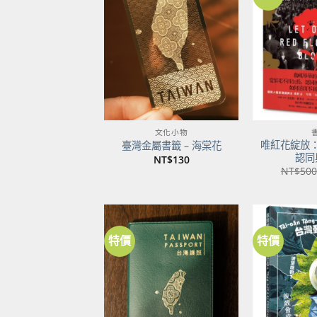
加到
關注
商品
文化小物
唯紅花綻放
臺灣金屬書籤 – 海棠花
認同
NT$
130
NT$
500
特價
特價
加到
關注
商品