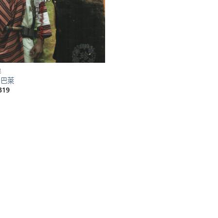
民
 巴萊
319