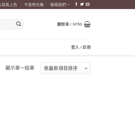
古寫真上色
今昔時光機
聯絡我們
購物車 /
NT$
0
登入 / 註冊
顯示單一結果