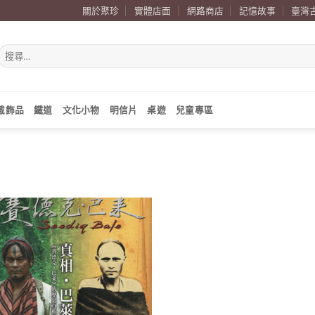
關於聚珍
實體店面
網路商店
記憶故事
臺灣
搜
尋
關
鍵
字:
戴飾品
鐵道
文化小物
明信片
桌遊
兒童專區
加到
關注
商品