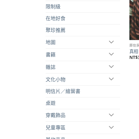
限制級
在地好食
聚珍推薦
地圖
原住
真相
書籍
NT$
雜誌
文化小物
明信片／繪葉書
桌遊
穿戴飾品
兒童專區