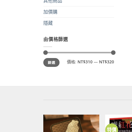
其他商品
加價購
隱藏
由價格篩選
最
最
價格:
NT$310
—
NT$320
篩選
低
高
價
價
格
格
特價