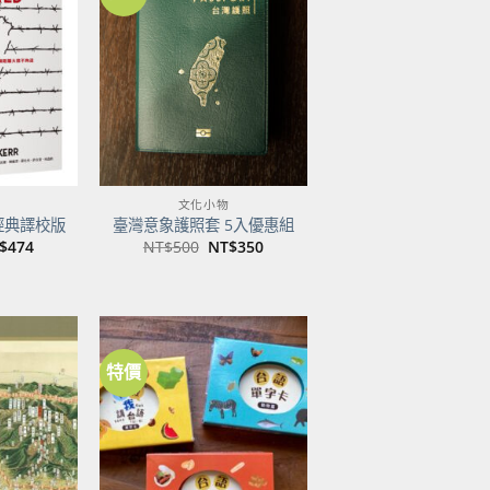
加到
加到
關注
關注
商品
商品
文化小物
經典譯校版
臺灣意象護照套 5入優惠組
目
原
目
$
474
NT$
500
NT$
350
前
始
前
價
價
價
：
格：
格：
格：
$600。
NT$474。
NT$500。
NT$350。
特價
加到
加到
關注
關注
商品
商品