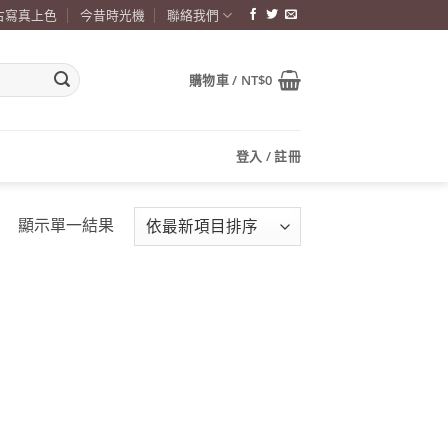
古寫真上色
今昔時光機
聯絡我們
購物車 /
NT$
0
登入 / 註冊
顯示單一結果