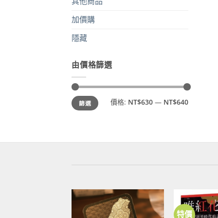
其他商品
加價購
隱藏
由價格篩選
最
最
價格:
NT$630
—
NT$640
篩選
低
高
價
價
格
格
特價