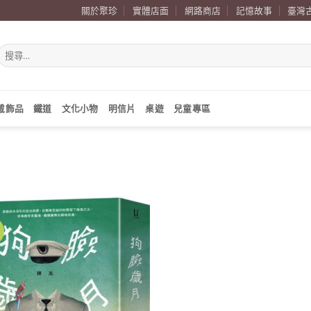
關於聚珍
實體店面
網路商店
記憶故事
臺灣
搜
尋
關
鍵
字:
戴飾品
鐵道
文化小物
明信片
桌遊
兒童專區
價
加到
關注
商品