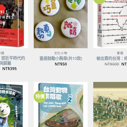
加到
加到
關注
關注
商品
商品
書籍
文化小物
書籍
：習近平時代的
臺語鼓勵小胸章(共10款)
被出賣的台灣：
與歸屬
原
NT$
50
NT$
600
NT
始
原
目
NT$
395
價
始
前
格
價
價
NT
格：
格：
NT$500。
NT$395。
特價
加到
加到
關注
關注
商品
商品