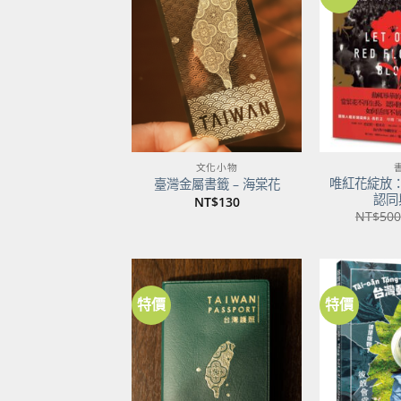
加到
關注
商品
文化小物
唯紅花綻放
臺灣金屬書籤 – 海棠花
認同
NT$
130
NT$
500
特價
特價
加到
關注
商品