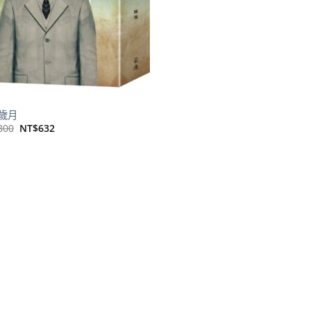
歲月
原
目
800
NT$
632
始
前
價
價
格：
格：
NT$800。
NT$632。