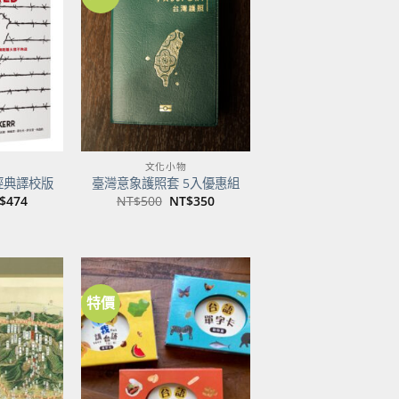
加到
加到
關注
關注
商品
商品
文化小物
經典譯校版
臺灣意象護照套 5入優惠組
目
原
目
$
474
NT$
500
NT$
350
前
始
前
價
價
價
：
格：
格：
格：
$600。
NT$474。
NT$500。
NT$350。
特價
加到
加到
關注
關注
商品
商品