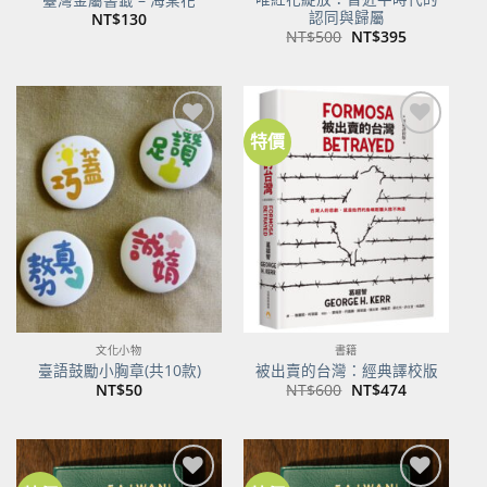
認同與歸屬
NT$
130
原
目
NT$
500
NT$
395
始
前
價
價
格：
格：
NT$500。
NT$395。
特價
加到
加到
關注
關注
商品
商品
文化小物
書籍
臺語鼓勵小胸章(共10款)
被出賣的台灣：經典譯校版
原
目
NT$
50
NT$
600
NT$
474
始
前
價
價
格：
格：
NT$600。
NT$474。