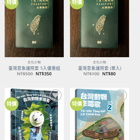
特價
特價
加到
加到
關注
關注
商品
商品
文化小物
文化小物
臺灣意象護照套 5入優惠組
臺灣意象護照套 (單入)
原
目
原
目
NT$
500
NT$
350
NT$
100
NT$
80
始
前
始
前
價
價
價
價
格：
格：
格：
格：
NT$500。
NT$350。
NT$100。
NT$80。
特價
特價
加到
加到
關注
關注
商品
商品