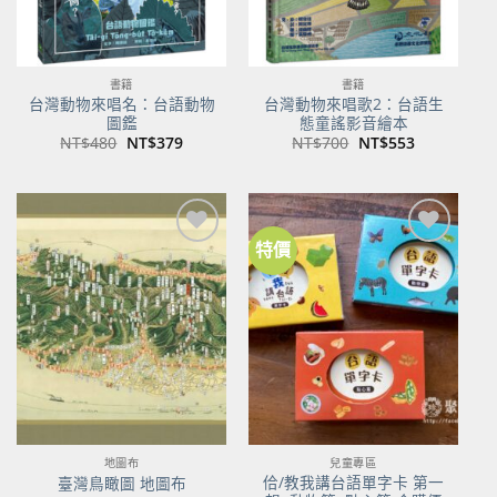
書籍
書籍
台灣動物來唱名：台語動物
台灣動物來唱歌2：台語生
圖鑑
態童謠影音繪本
原
目
原
目
NT$
480
NT$
379
NT$
700
NT$
553
始
前
始
前
價
價
價
價
格：
格：
格：
格：
NT$480。
NT$379。
NT$700。
NT$553。
特價
加到
加到
關注
關注
商品
商品
地圖布
兒童專區
佮/教我講台語單字卡 第一
臺灣鳥瞰圖 地圖布