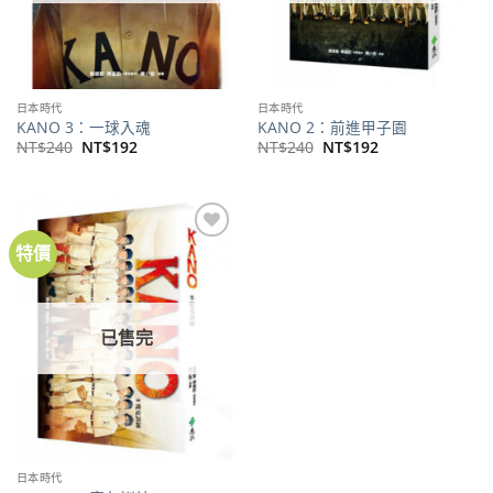
日本時代
日本時代
KANO 3：一球入魂
KANO 2：前進甲子園
原
目
原
目
NT$
240
NT$
192
NT$
240
NT$
192
始
前
始
前
價
價
價
價
格：
格：
格：
格：
NT$240。
NT$192。
NT$240。
NT$192。
特價
加到
關注
商品
已售完
日本時代