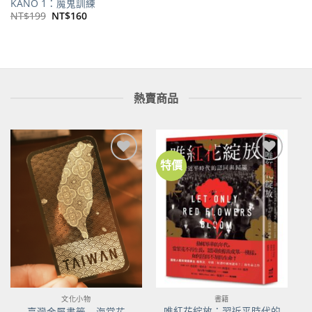
KANO 1：魔鬼訓練
原
目
NT$
199
NT$
160
始
前
價
價
格：
格：
NT$199。
NT$160。
熱賣商品
特價
加到
加到
關注
關注
商品
商品
文化小物
書籍
唯紅花綻放：習近平時代的
臺灣金屬書籤 – 海棠花