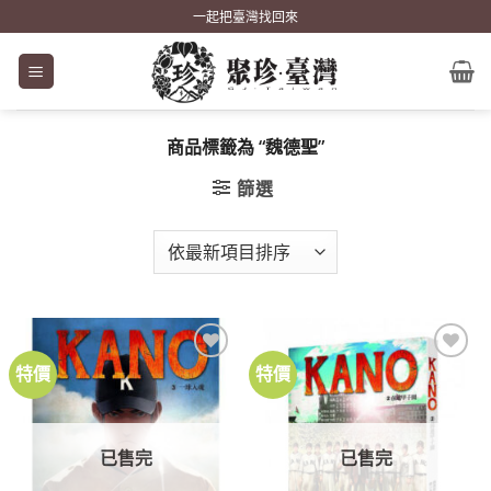
Skip
一起把臺灣找回來
to
content
商品標籤為 “魏德聖”
篩選
特價
特價
加到
加到
關注
關注
商品
商品
已售完
已售完