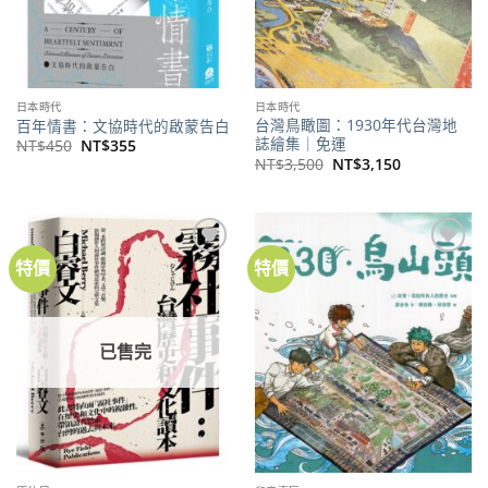
日本時代
日本時代
台灣鳥瞰圖：1930年代台灣地
百年情書：文協時代的啟蒙告白
誌繪集｜免運
原
目
NT$
450
NT$
355
始
前
原
目
NT$
3,500
NT$
3,150
價
價
始
前
格：
格：
價
價
NT$450。
NT$355。
格：
格：
NT$3,500。
NT$3,150。
特價
特價
加到
加到
關注
關注
商品
商品
已售完