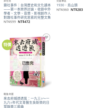
原住民
兒童專區
霧社事件：台灣歷史和文化讀本
1930．烏山頭
——第一本跨界討論，收錄中外
原
目
NT$
360
NT$
283
始
前
學者、文學、音樂、影視創作人
價
價
對霧社事件研究思索的完整文集
格：
格：
原
目
NT$
599
NT$
472
NT$360。
NT$283。
始
前
價
價
格：
格：
NT$599。
NT$472。
特價
加到
關注
商品
已售完
戰後命運
來去府城透透氣：一九三○～一
九六○年代文青醫生吳新榮的日
常娛樂三部曲