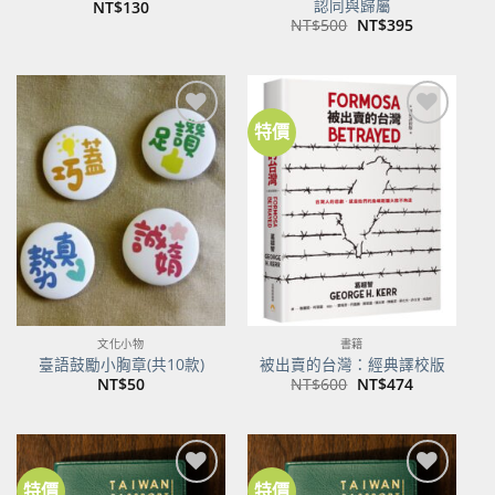
認同與歸屬
NT$
130
原
目
NT$
500
NT$
395
始
前
價
價
格：
格：
NT$500。
NT$395。
特價
加到
加到
關注
關注
商品
商品
文化小物
書籍
臺語鼓勵小胸章(共10款)
被出賣的台灣：經典譯校版
原
目
NT$
50
NT$
600
NT$
474
始
前
價
價
格：
格：
NT$600。
NT$474。
特價
特價