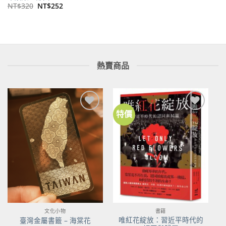
原
目
NT$
320
NT$
252
始
前
價
價
格：
格：
NT$320。
NT$252。
熱賣商品
特價
加到
加到
關注
關注
商品
商品
文化小物
書籍
唯紅花綻放：習近平時代的
臺灣金屬書籤 – 海棠花