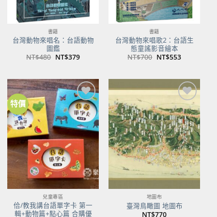
書籍
書籍
台灣動物來唱名：台語動物
台灣動物來唱歌2：台語生
圖鑑
態童謠影音繪本
原
目
原
目
NT$
480
NT$
379
NT$
700
NT$
553
始
前
始
前
價
價
價
價
格：
格：
格：
格：
NT$480。
NT$379。
NT$700。
NT$553。
特價
加到
加到
關注
關注
商品
商品
兒童專區
地圖布
佮/教我講台語單字卡 第一
臺灣鳥瞰圖 地圖布
輯+動物篇+點心篇 合購優
NT$
770