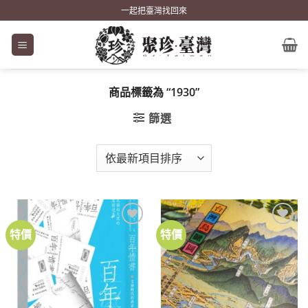
Skip
一起把臺灣找回來
to
content
商品標籤為 “1930”
篩選
特價
特價
加到
加到
關注
關注
商品
商品