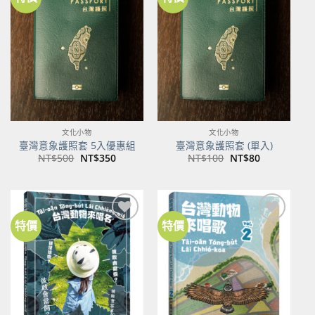
加到
加到
關注
關注
商品
商品
文化小物
文化小物
臺灣意象護照套 5入優惠組
臺灣意象護照套 (單入)
原
目
原
目
NT$
500
NT$
350
NT$
100
NT$
80
始
前
始
前
價
價
價
價
格：
格：
格：
格：
NT$500。
NT$350。
NT$100。
NT$80。
特價
特價
加到
加到
關注
關注
商品
商品