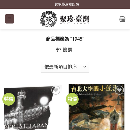
Skip
一起把臺灣找回來
to
content
商品標籤為 “1945”
篩選
特價
特價
加到
加到
關注
關注
商品
商品