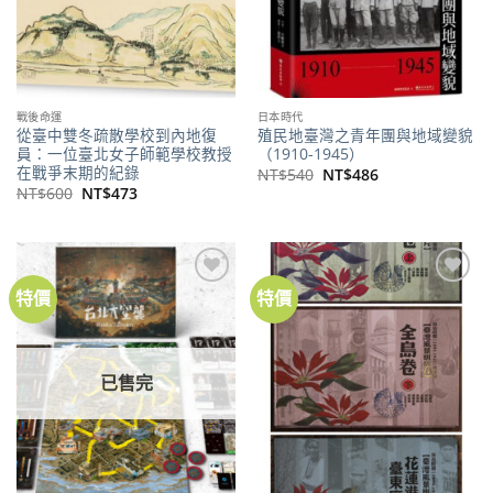
戰後命運
日本時代
從臺中雙冬疏散學校到內地復
殖民地臺灣之青年團與地域變貌
員：一位臺北女子師範學校教授
（1910-1945）
在戰爭末期的紀錄
原
目
NT$
540
NT$
486
始
前
原
目
NT$
600
NT$
473
價
價
始
前
格：
格：
價
價
NT$540。
NT$486。
格：
格：
NT$600。
NT$473。
特價
特價
加到
加到
關注
關注
商品
商品
已售完