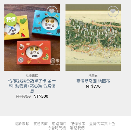
格：
格：
格：
格：
NT$480。
NT$379。
NT$700。
NT$553。
特價
加到
加到
關注
關注
商品
商品
兒童專區
地圖布
佮/教我講台語單字卡 第一
臺灣鳥瞰圖 地圖布
輯+動物篇+點心篇 合購優
NT$
770
惠
原
目
NT$
750
NT$
500
始
前
價
價
格：
格：
NT$750。
NT$500。
關於聚珍
實體店面
網路商店
記憶故事
臺灣古寫真上色
今昔時光機
聯絡我們