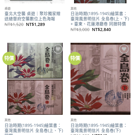
桌遊
其他
臺北大空襲 桌遊｜聚珍獨家贈
日治時期(1895-1945)繪葉書：
送總督府空襲數位上色海報
臺灣風景明信片 全島卷(上、下)
+ 臺東、花蓮港廳卷 同捆特價
原
目
NT$
1,520
NT$
1,289
始
前
原
目
NT$
3,000
NT$
2,840
價
價
始
前
格：
格：
價
價
NT$1,520。
NT$1,289。
格：
格：
NT$3,000。
NT$2,840。
特價
特價
加到
加到
關注
關注
商品
商品
其他
其他
日治時期(1895-1945)繪葉書：
日治時期(1895-1945)繪葉書：
臺灣風景明信片 全島卷(上、下)
臺灣風景明信片 全島卷(下)