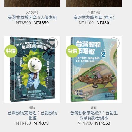
文化小物
文化小物
臺灣意象護照套 5入優惠組
臺灣意象護照套 (單入)
原
目
原
目
NT$
500
NT$
350
NT$
100
NT$
80
始
前
始
前
價
價
價
價
格：
格：
格：
格：
NT$500。
NT$350。
NT$100。
NT$80。
特價
特價
加到
加到
關注
關注
商品
商品
書籍
書籍
台灣動物來唱名：台語動物
台灣動物來唱歌2：台語生
圖鑑
態童謠影音繪本
原
目
原
目
NT$
480
NT$
379
NT$
700
NT$
553
始
前
始
前
價
價
價
價