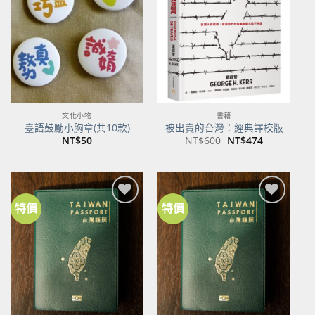
關注
關注
商品
商品
文化小物
書籍
臺語鼓勵小胸章(共10款)
被出賣的台灣：經典譯校版
原
目
NT$
50
NT$
600
NT$
474
始
前
價
價
格：
格：
NT$600。
NT$474。
特價
特價
加到
加到
關注
關注
商品
商品