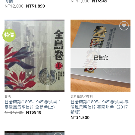
同捆
原
目
NT$
1,000
NT$
949
始
前
原
目
NT$
2,000
NT$
1,890
價
價
始
前
格：
格：
價
價
NT$1,000。
NT$949。
格：
格：
NT$2,000。
NT$1,890。
特價
加到
加到
關注
關注
商品
商品
已售完
其他
史料彙整／復刻
日治時期(1895-1945)繪葉書：
日治時期(1895-1945)繪葉書-臺
臺灣風景明信片 全島卷(上)
灣風景明信片 臺南州卷（2017
新版）
原
目
NT$
1,000
NT$
949
始
前
NT$
1,500
價
價
格：
格：
NT$1,000。
NT$949。