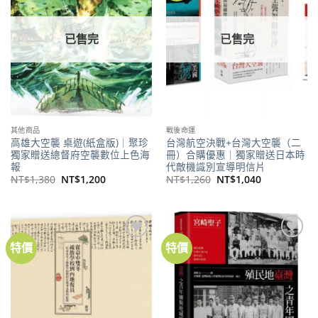
商品
商品
已售完
已售完
其他商品
戰後命運
高雄大空襲 桌遊(紙盒版)｜聚珍
台灣航空決戰+台灣大空襲（二
獨家贈送總督府空襲數位上色海
冊）合購優惠｜獨家贈送日本時
報
代敵機識別宣導明信片
原
目
原
目
NT$
1,380
NT$
1,200
NT$
1,260
NT$
1,040
始
前
始
前
價
價
價
價
格：
格：
格：
格：
NT$1,380。
NT$1,200。
NT$1,260。
NT$1,040。
特價
特價
加到
加到
關注
關注
商品
商品