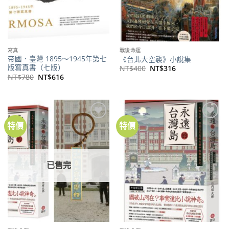
寫真
戰後命運
帝國．臺灣 1895～1945年第七
《台北大空襲》小說集
版寫真書（七版）
原
目
NT$
400
NT$
316
始
前
原
目
NT$
780
NT$
616
價
價
始
前
格：
格：
價
價
NT$400。
NT$316。
格：
格：
NT$780。
NT$616。
特價
特價
加到
加到
關注
關注
商品
商品
已售完