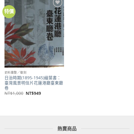
特價
加到
關注
商品
史料彙整／復刻
日治時期(1895-1945)繪葉書：
臺灣風景明信片花蓮港廳臺東廳
卷
原
目
NT$
1,000
NT$
949
始
前
價
價
格：
格：
NT$1,000。
NT$949。
熱賣商品