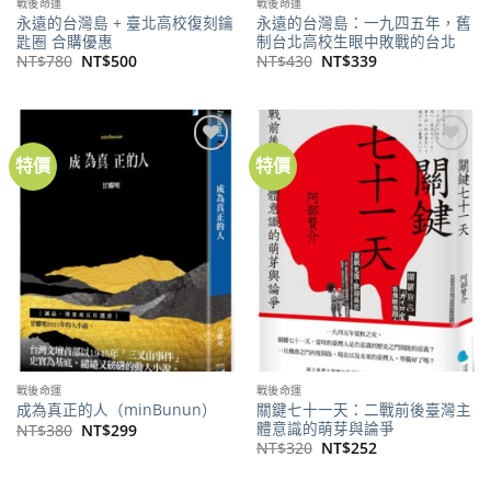
戰後命運
戰後命運
永遠的台灣島 + 臺北高校復刻鑰
永遠的台灣島：一九四五年，舊
匙圈 合購優惠
制台北高校生眼中敗戰的台北
原
目
原
目
NT$
780
NT$
500
NT$
430
NT$
339
始
前
始
前
價
價
價
價
格：
格：
格：
格：
NT$780。
NT$500。
NT$430。
NT$339。
特價
特價
加到
加到
關注
關注
商品
商品
戰後命運
戰後命運
關鍵七十一天：二戰前後臺灣主
成為真正的人（minBunun）
體意識的萌芽與論爭
原
目
NT$
380
NT$
299
始
前
原
目
NT$
320
NT$
252
價
價
始
前
格：
格：
價
價
NT$380。
NT$299。
格：
格：