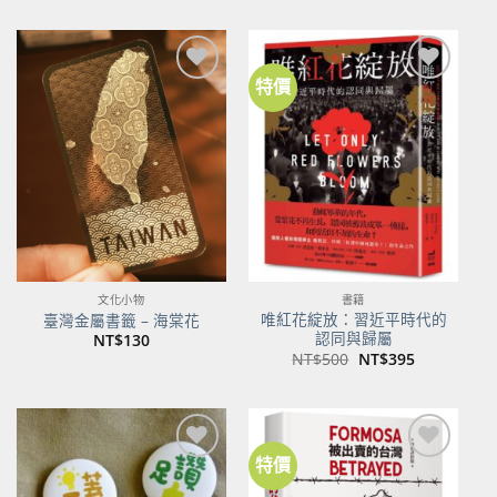
特價
加到
加到
關注
關注
商品
商品
文化小物
書籍
唯紅花綻放：習近平時代的
臺灣金屬書籤 – 海棠花
認同與歸屬
NT$
130
原
目
NT$
500
NT$
395
始
前
價
價
格：
格：
NT$500。
NT$395。
特價
加到
加到