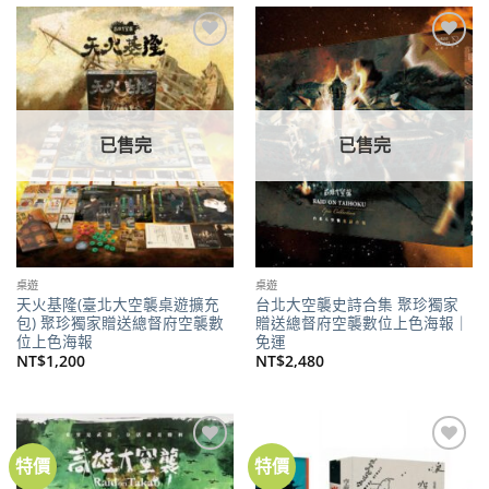
NT$320。
NT$252。
加到
加到
關注
關注
商品
商品
已售完
已售完
桌遊
桌遊
天火基隆(臺北大空襲桌遊擴充
台北大空襲史詩合集 聚珍獨家
包) 聚珍獨家贈送總督府空襲數
贈送總督府空襲數位上色海報｜
位上色海報
免運
NT$
1,200
NT$
2,480
特價
特價
加到
加到
關注
關注