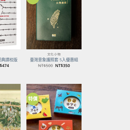
加到
加到
關注
關注
商品
商品
文化小物
經典譯校版
臺灣意象護照套 5入優惠組
目
原
目
$
474
NT$
500
NT$
350
前
始
前
價
價
價
：
格：
格：
格：
$600。
NT$474。
NT$500。
NT$350。
特價
加到
加到
關注
關注
商品
商品