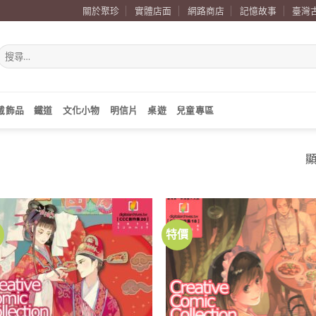
關於聚珍
實體店面
網路商店
記憶故事
臺灣
搜
尋
關
鍵
字:
戴飾品
鐵道
文化小物
明信片
桌遊
兒童專區
顯
價
特價
加到
關注
商品