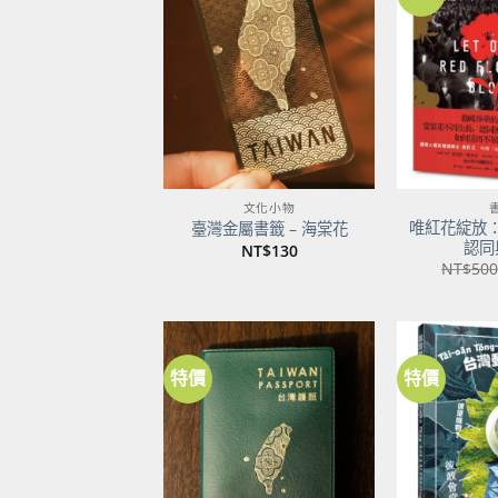
加到
關注
商品
文化小物
唯紅花綻放
臺灣金屬書籤 – 海棠花
認同
NT$
130
NT$
500
特價
特價
加到
關注
商品