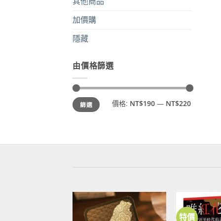
其他商品
加價購
隱藏
由價格篩選
最
最
價格:
NT$190
—
NT$220
篩選
低
高
價
價
格
格
特價