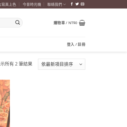
古寫真上色
今昔時光機
聯絡我們
購物車 /
NT$
0
登入 / 註冊
依
示所有 2 筆結果
最
新
項
目
加到
排
關注
商品
序