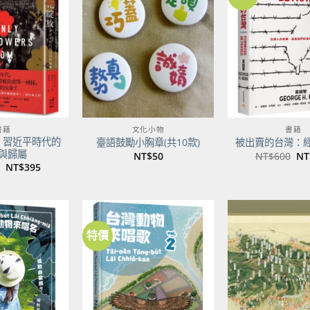
加到
加到
關注
關注
商品
商品
書籍
文化小物
書籍
：習近平時代的
臺語鼓勵小胸章(共10款)
被出賣的台灣：
與歸屬
原
NT$
50
NT$
600
NT
始
原
目
NT$
395
價
始
前
格
價
價
NT
格：
格：
NT$500。
NT$395。
特價
加到
加到
關注
關注
商品
商品