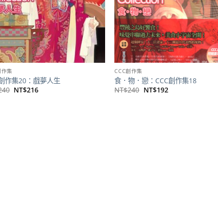
創作集
CCC創作集
C創作集20：戲夢人生
食．物．戀：CCC創作集18
原
目
原
目
240
NT$
216
NT$
240
NT$
192
始
前
始
前
價
價
價
價
格：
格：
格：
格：
NT$240。
NT$216。
NT$240。
NT$192。