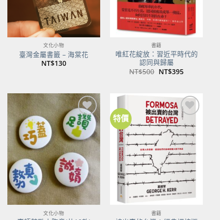
文化小物
書籍
唯紅花綻放：習近平時代的
臺灣金屬書籤 – 海棠花
認同與歸屬
NT$
130
原
目
NT$
500
NT$
395
始
前
價
價
格：
格：
NT$500。
NT$395。
特價
加到
加到
關注
關注
商品
商品
文化小物
書籍