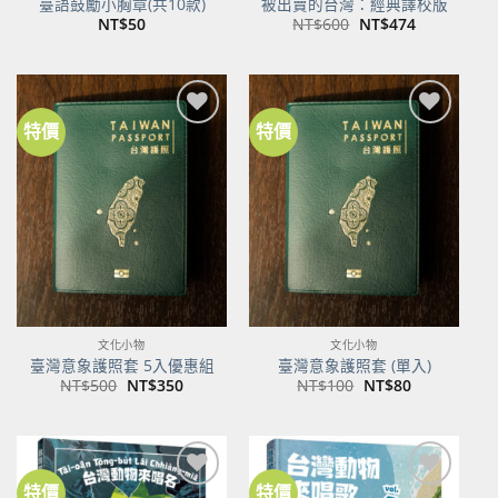
臺語鼓勵小胸章(共10款)
被出賣的台灣：經典譯校版
原
目
NT$
50
NT$
600
NT$
474
始
前
價
價
格：
格：
NT$600。
NT$474。
特價
特價
加到
加到
關注
關注
商品
商品
文化小物
文化小物
臺灣意象護照套 5入優惠組
臺灣意象護照套 (單入)
原
目
原
目
NT$
500
NT$
350
NT$
100
NT$
80
始
前
始
前
價
價
價
價
格：
格：
格：
格：
NT$500。
NT$350。
NT$100。
NT$80。
特價
特價