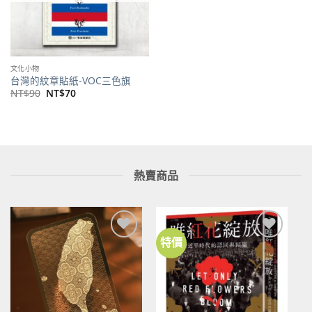
文化小物
台灣的紋章貼紙-VOC三色旗
原
目
NT$
90
NT$
70
始
前
價
價
格：
格：
NT$90。
NT$70。
熱賣商品
特價
加到
加到
關注
關注
商品
商品