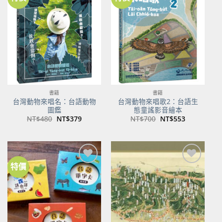
加到
加到
關注
關注
商品
商品
書籍
書籍
台灣動物來唱名：台語動物
台灣動物來唱歌2：台語生
圖鑑
態童謠影音繪本
原
目
原
目
NT$
480
NT$
379
NT$
700
NT$
553
始
前
始
前
價
價
價
價
格：
格：
格：
格：
NT$480。
NT$379。
NT$700。
NT$553。
特價
加到
加到
關注
關注
商品
商品