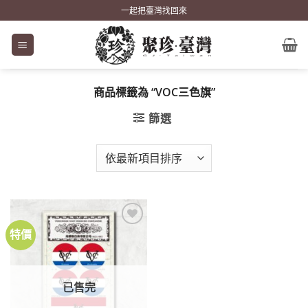
Skip
一起把臺灣找回來
to
content
商品標籤為 “VOC三色旗”
篩選
特價
加到
關注
商品
已售完