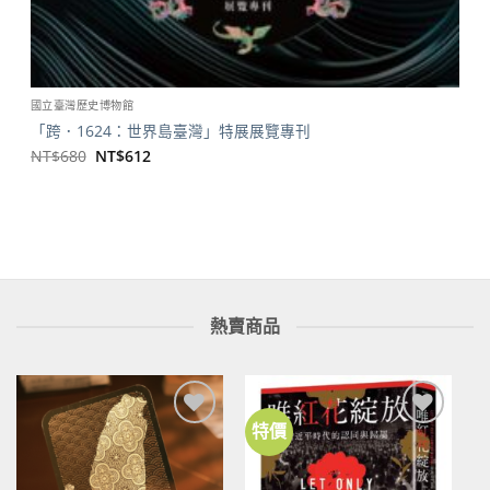
國立臺灣歷史博物館
「跨．1624：世界島臺灣」特展展覽專刊
原
目
NT$
680
NT$
612
始
前
價
價
格：
格：
NT$680。
NT$612。
熱賣商品
特價
加到
加到
關注
關注
商品
商品