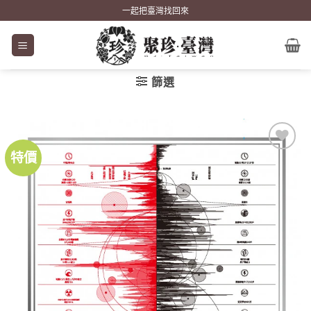
Skip
一起把臺灣找回來
to
content
篩選
特價
加到
關注
商品