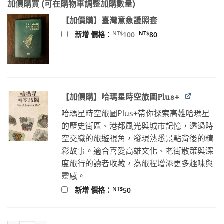
加價購買 (可在購物車調整加購數量)
價
價
格：
格：
【加價購】臺灣意象護照套
NT$320。
NT$288。
原
目
NT$
NT$
新增 價格：
100
80
始
前
價
價
格：
格：
NT$100。
NT$80。
【加價購】哈瑪星時空旅圖Plus+
哈瑪星時空旅圖Plus+帶你探索高雄哈瑪星
的歷史街區、港都風光與城市記憶，透過時
空交織的旅遊視角，發現熟悉景點背後的精
彩故事。適合喜愛高雄文化、老街散策與深
度旅行的讀者收藏，為旅程增添更多趣味與
靈感。
NT$
新增 價格：
50