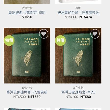
文化小物
書籍
臺語鼓勵小胸章(共10款)
被出賣的台灣：經典譯校版
原
目
NT$
50
NT$
600
NT$
474
始
前
價
價
格：
格：
NT$600。
NT$474。
特價
特價
加到
加到
關注
關注
商品
商品
文化小物
文化小物
臺灣意象護照套 5入優惠組
臺灣意象護照套 (單入)
原
目
原
目
NT$
500
NT$
350
NT$
100
NT$
80
始
前
始
前
價
價
價
價
格：
格：
格：
格：
NT$500。
NT$350。
NT$100。
NT$80。