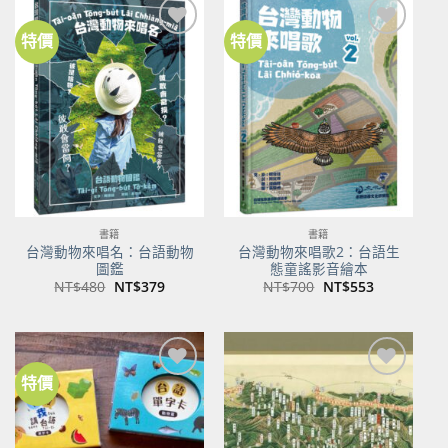
特價
特價
加到
加到
關注
關注
商品
商品
書籍
書籍
台灣動物來唱名：台語動物
台灣動物來唱歌2：台語生
圖鑑
態童謠影音繪本
原
目
原
目
NT$
480
NT$
379
NT$
700
NT$
553
始
前
始
前
價
價
價
價
格：
格：
格：
格：
NT$480。
NT$379。
NT$700。
NT$553。
特價
加到
加到
關注
關注
商品
商品