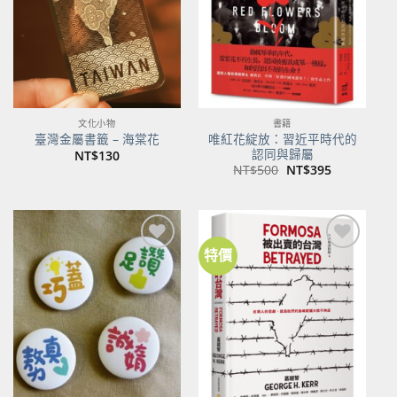
文化小物
書籍
唯紅花綻放：習近平時代的
臺灣金屬書籤 – 海棠花
認同與歸屬
NT$
130
原
目
NT$
500
NT$
395
始
前
價
價
格：
格：
NT$500。
NT$395。
特價
加到
加到
關注
關注
商品
商品