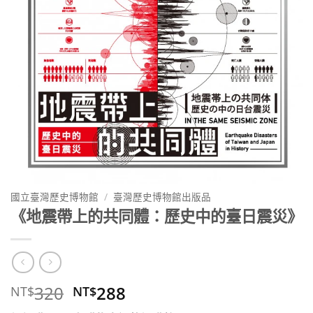
國立臺灣歷史博物館
/
臺灣歷史博物館出版品
《地震帶上的共同體：歷史中的臺日震災》
原
目
320
288
NT$
NT$
始
前