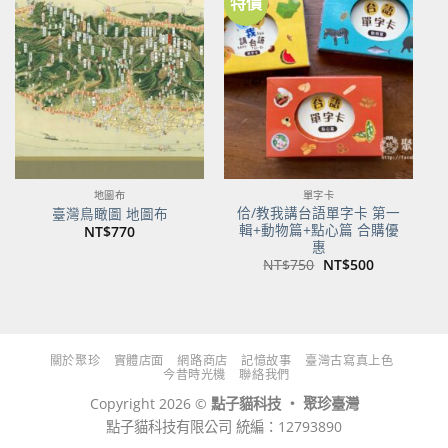
特價
加到
加到
關注
關注
商品
商品
地圖布
單字卡
佮/教我講台語單字卡 第一
臺灣鳥瞰圖 地圖布
輯+動物篇+點心篇 合購優
NT$
770
惠
原
目
NT$
750
NT$
500
始
前
價
價
格：
格：
NT$750。
NT$500。
關於聚珍
實體店面
網路商店
記憶故事
臺灣古寫真上色
今昔時光機
聯絡我們
Copyright 2026 ©
點子貓科技 ‧ 聚珍臺灣
點子貓科技有限公司 統編：12793890