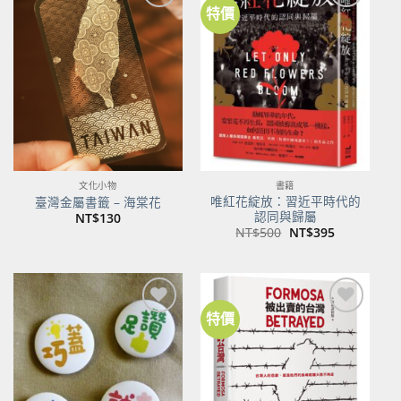
特價
加到
加到
關注
關注
商品
商品
文化小物
書籍
唯紅花綻放：習近平時代的
臺灣金屬書籤 – 海棠花
認同與歸屬
NT$
130
原
目
NT$
500
NT$
395
始
前
價
價
格：
格：
NT$500。
NT$395。
特價
加到
加到
關注
關注
商品
商品