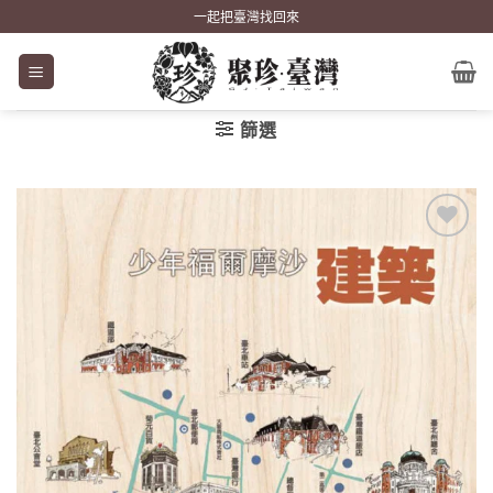
Skip
一起把臺灣找回來
to
content
篩選
加到
關注
商品