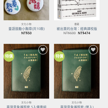
文化小物
書籍
臺語鼓勵小胸章(共10款)
被出賣的台灣：經典譯校版
原
目
NT$
50
NT$
600
NT$
474
始
前
價
價
格：
格：
NT$600。
NT$474。
特價
特價
加到
加到
關注
關注
商品
商品
文化小物
文化小物
臺灣意象護照套 5入優惠組
臺灣意象護照套 (單入)