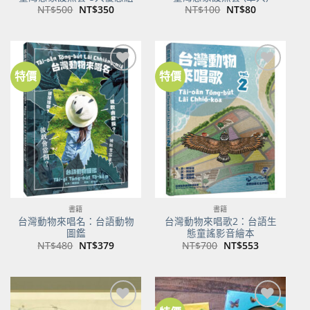
原
目
原
目
NT$
500
NT$
350
NT$
100
NT$
80
始
前
始
前
價
價
價
價
格：
格：
格：
格：
NT$500。
NT$350。
NT$100。
NT$80。
特價
特價
加到
加到
關注
關注
商品
商品
書籍
書籍
台灣動物來唱名：台語動物
台灣動物來唱歌2：台語生
圖鑑
態童謠影音繪本
原
目
原
目
NT$
480
NT$
379
NT$
700
NT$
553
始
前
始
前
價
價
價
價
格：
格：
格：
格：
NT$480。
NT$379。
NT$700。
NT$553。