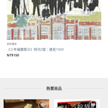
其他雜誌
《少年福爾摩沙》特刊2號：遇見1920
NT$
150
熱賣商品