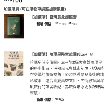
100
加價購買 (可在購物車調整加購數量)
【加價購】臺灣意象護照套
原
目
NT$
NT$
新增 價格：
100
80
始
前
價
價
格：
格：
NT$100。
NT$80。
【加價購】哈瑪星時空旅圖Plus+
哈瑪星時空旅圖Plus+帶你探索高雄哈瑪星
的歷史街區、港都風光與城市記憶，透過時
空交織的旅遊視角，發現熟悉景點背後的精
彩故事。適合喜愛高雄文化、老街散策與深
度旅行的讀者收藏，為旅程增添更多趣味與
靈感。
NT$
新增 價格：
50