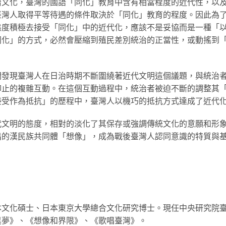
治文化，臺灣的國語「同化」教育中含有相當程度的近代性，以
臺灣人取得平等待遇的條件取決於「同化」教育的程度。因此為
態度積極去接受「同化」中的近代化，應該不是妥協而是一種「
同化」的方式，必然會壓縮到殖民差別統治的正當性，或動搖到
們發現臺灣人在日治時期不斷圍繞著近代文明這個議題，與統治
抑止的複雜互動。在這個互動過程中，統治者被迫不斷的調整其
接受作為抵抗」的歷程中，臺灣人以機巧的抵抗方式達成了近代
代文明的態度，相對的淡化了其保存或強調傳統文化的意願和形
出的漢民族共同體「想像」，成為戰後臺灣人認同意識的特質與
本文化碩士、日本東京大學總合文化研究博士。現任中央研究院
異夢》、《想像和界限》、《歌唱臺灣》。