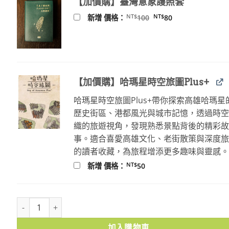
【加價購】臺灣意象護照套
NT$580。
NT$457。
原
目
NT$
NT$
新增 價格：
100
80
始
前
價
價
格：
格：
NT$100。
NT$80。
【加價購】哈瑪星時空旅圖Plus+
哈瑪星時空旅圖Plus+帶你探索高雄哈瑪星
歷史街區、港都風光與城市記憶，透過時
織的旅遊視角，發現熟悉景點背後的精彩
事。適合喜愛高雄文化、老街散策與深度
的讀者收藏，為旅程增添更多趣味與靈感
NT$
新增 價格：
50
「同化」的同床異夢：日治時期臺灣的語言政策、近代化與認同 數
加入購物車