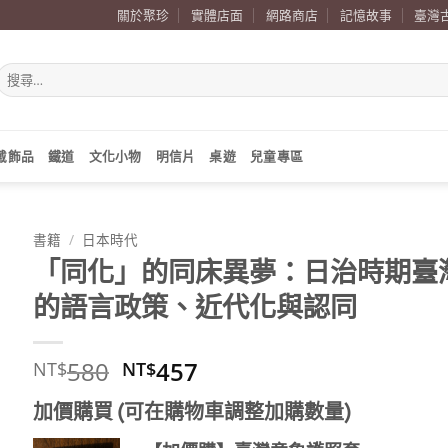
關於聚珍
實體店面
網路商店
記憶故事
臺灣
搜
尋
關
鍵
字:
戴飾品
鐵道
文化小物
明信片
桌遊
兒童專區
書籍
/
日本時代
「同化」的同床異夢：日治時期臺
的語言政策、近代化與認同
原
目
580
457
NT$
NT$
始
前
加價購買 (可在購物車調整加購數量)
價
價
格：
格：