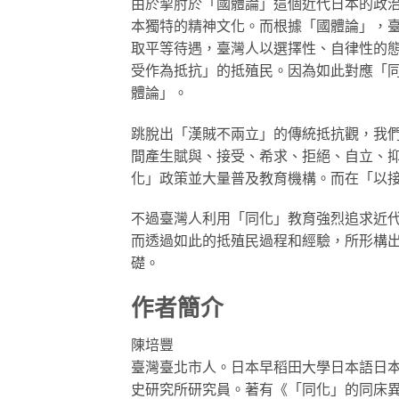
由於掣肘於「國體論」這個近代日本的政
本獨特的精神文化。而根據「國體論」，
取平等待遇，臺灣人以選擇性、自律性的
受作為抵抗」的抵殖民。因為如此對應「
體論」。
跳脫出「漢賊不兩立」的傳統抵抗觀，我
間產生賦與、接受、希求、拒絕、自立、
化」政策並大量普及教育機構。而在「以
不過臺灣人利用「同化」教育強烈追求近
而透過如此的抵殖民過程和經驗，所形構
礎。
作者簡介
陳培豐
臺灣臺北市人。日本早稻田大學日本語日
史研究所研究員。著有《「同化」的同床