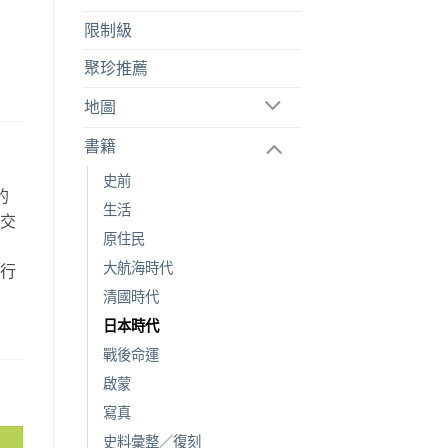
限制級
聚珍推薦
地圖
書籍
史前
的
生活
空交
原住民
故
大航海時代
旅行
。
清國時代
日本時代
戰後命運
啟蒙
量
寫真
史料彙整／復刻