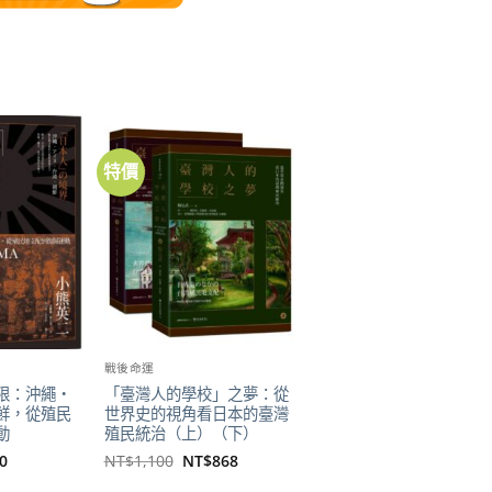
特價
加到
加到
關注
關注
商品
商品
戰後命運
限：沖繩・
「臺灣人的學校」之夢：從
鮮，從殖民
世界史的視角看日本的臺灣
動
殖民統治（上）（下）
目
原
目
0
NT$
1,100
NT$
868
前
始
前
價
價
價