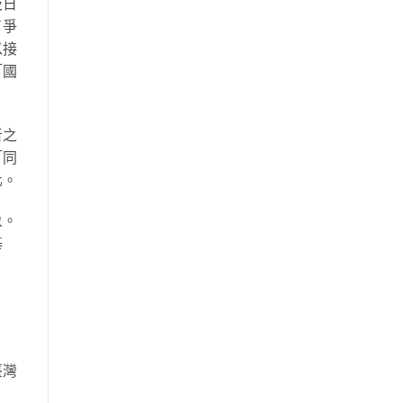
及日
了爭
以接
「國
者之
「同
化。
象。
基
臺灣