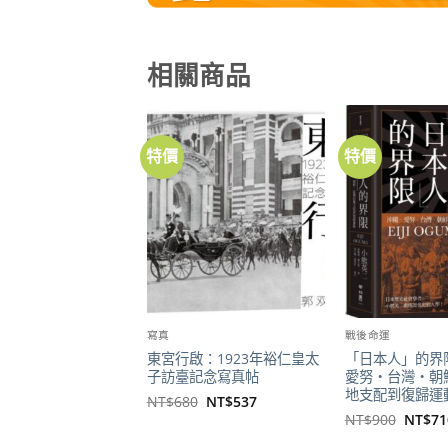
相關商品
特價
特價
加到
關注
商品
寫真
戰後命運
東宮行啟：1923年裕仁皇太
「日本人」的界
子訪臺記念寫真帖
愛努・台灣・朝
地支配到復歸運
原
目
NT$
680
NT$
537
始
前
原
NT$
900
NT$
71
價
價
始
格：
格：
價