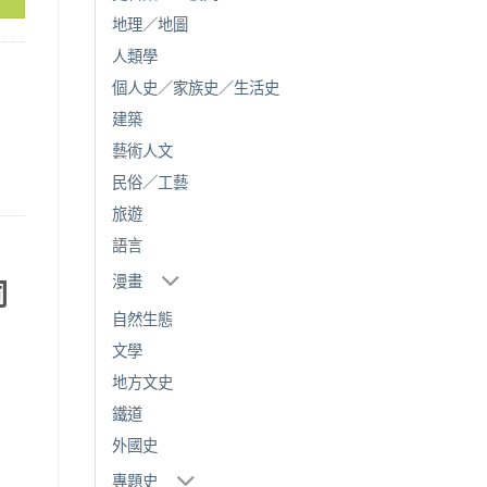
地理／地圖
人類學
個人史／家族史／生活史
建築
藝術人文
民俗／工藝
旅遊
語言
漫畫
同
自然生態
文學
地方文史
鐵道
外國史
專題史