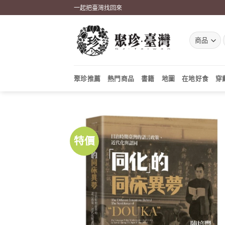
Skip
一起把臺灣找回來
to
content
聚珍推薦
熱門商品
書籍
地圖
在地好食
穿
特價
加到
關注
商品