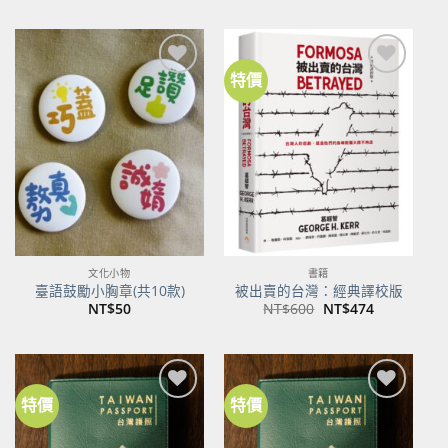
價
價
格：
格：
NT$500。
NT$395。
特價
加到
加到
關注
關注
商品
商品
文化小物
書籍
臺語鼓勵小胸章(共10款)
被出賣的台灣：經典譯校版
原
目
NT$
50
NT$
600
NT$
474
始
前
價
價
格：
格：
NT$600。
NT$474。
特價
特價
加到
加到
關注
關注