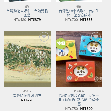
書籍
書籍
台灣動物來唱名：台語動物
台灣動物來唱歌2：台語生
圖鑑
態童謠影音繪本
原
目
原
目
NT$
480
NT$
379
NT$
700
NT$
553
始
前
始
前
價
價
價
價
格：
格：
格：
格：
NT$480。
NT$379。
NT$700。
NT$553。
特價
加到
加到
關注
關注
商品
商品
地圖布
兒童專區
佮/教我講台語單字卡 第一
臺灣鳥瞰圖 地圖布
輯+動物篇+點心篇 合購優
NT$
770
惠
原
目
NT$
750
NT$
500