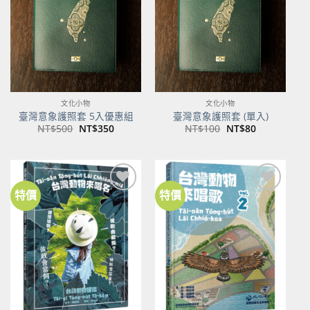
商品
商品
文化小物
文化小物
臺灣意象護照套 5入優惠組
臺灣意象護照套 (單入)
原
目
原
目
NT$
500
NT$
350
NT$
100
NT$
80
始
前
始
前
價
價
價
價
格：
格：
格：
格：
NT$500。
NT$350。
NT$100。
NT$80。
特價
特價
加到
加到
關注
關注
商品
商品