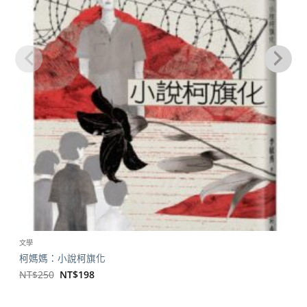
文學
柯媽媽：小說柯旗化
原
目
NT$
250
NT$
198
始
前
價
價
格：
格：