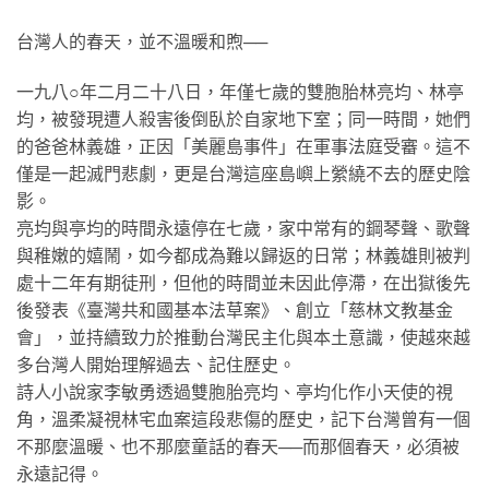
台灣人的春天，並不溫暖和煦──
一九八○年二月二十八日，年僅七歲的雙胞胎林亮均、林亭
均，被發現遭人殺害後倒臥於自家地下室；同一時間，她們
的爸爸林義雄，正因「美麗島事件」在軍事法庭受審。這不
僅是一起滅門悲劇，更是台灣這座島嶼上縈繞不去的歷史陰
影。
亮均與亭均的時間永遠停在七歲，家中常有的鋼琴聲、歌聲
與稚嫩的嬉鬧，如今都成為難以歸返的日常；林義雄則被判
處十二年有期徒刑，但他的時間並未因此停滯，在出獄後先
後發表《臺灣共和國基本法草案》、創立「慈林文教基金
會」，並持續致力於推動台灣民主化與本土意識，使越來越
多台灣人開始理解過去、記住歷史。
詩人小說家李敏勇透過雙胞胎亮均、亭均化作小天使的視
角，溫柔凝視林宅血案這段悲傷的歷史，記下台灣曾有一個
不那麼溫暖、也不那麼童話的春天──而那個春天，必須被
永遠記得。