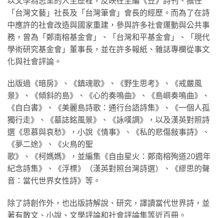
以文學為志業的人生歷程，反映在主編《笠》詩刊、擔任
「台灣文藝」社長及「台灣筆會」會長的經歷。而為了在詩
中應許的社會改造與國家重建，參與許多社會運動與公共事
務，曾為「鄭南榕基金會」、「台灣和平基金會」、「現代
學術研究基金會」董事長，並在許多報紙、雜誌專欄從事文
化與社會評論。
出版過《暗房》、《鎮魂歌》、《野生思考》、《戒嚴風
景》、《傾斜的島》、《心的奏鳴曲》、《島嶼奏鳴曲》、
《自白書》、《美麗島詩歌：通行台語詩集》、《一個人孤
獨行走》、《墓誌銘風景》、《詠嘆調》，以及漢英對照詩
選《思慕與哀愁》，小說《情事》、《私的悲傷敍事詩》、
《夢二途》、《火鳥的聖
歌》、《柯媽媽》，並編集《自由星火：鄭南榕殉道20週年
紀念詩集》、《浮標》（漢英對照台灣詩選）、《繆思的聲
音：當代世界女性詩》等。
除了詩創作外，也出版詩解說、研究，譯讀當代世界詩，並
著有散文、小說、文學評論和社會評論集等近百冊。