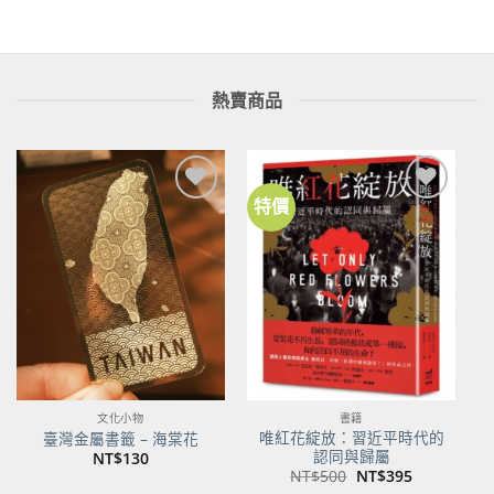
NT$250。
NT$198。
熱賣商品
特價
加到
加到
關注
關注
商品
商品
文化小物
書籍
唯紅花綻放：習近平時代的
臺灣金屬書籤 – 海棠花
認同與歸屬
NT$
130
原
目
NT$
500
NT$
395
始
前