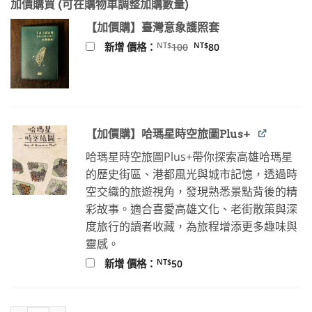
加價購買 (可在購物車調整加購數量)
【加價購】臺灣意象護照套
原
目
NT$
NT$
新增 價格：
100
80
始
前
價
價
格：
格：
NT$100。
NT$80。
【加價購】哈瑪星時空旅圖Plus+
哈瑪星時空旅圖Plus+帶你探索高雄哈瑪星
的歷史街區、港都風光與城市記憶，透過時
空交織的旅遊視角，發現熟悉景點背後的精
彩故事。適合喜愛高雄文化、老街散策與深
度旅行的讀者收藏，為旅程增添更多趣味與
靈感。
NT$
新增 價格：
50