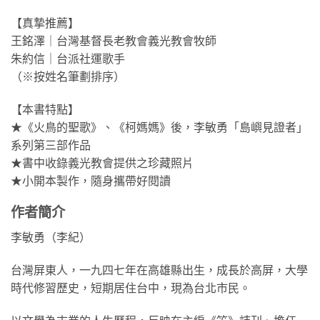
【真摯推薦】
王銘澤｜台灣基督長老教會義光教會牧師
朱約信｜台派社運歌手
（※按姓名筆劃排序）
【本書特點】
★《火鳥的聖歌》、《柯媽媽》後，李敏勇「島嶼見證者」
系列第三部作品
★書中收錄義光教會提供之珍藏照片
★小開本製作，隨身攜帶好閱讀
作者簡介
李敏勇（李紀）
台灣屏東人，一九四七年在高雄縣出生，成長於高屏，大學
時代修習歷史，短期居住台中，現為台北市民。