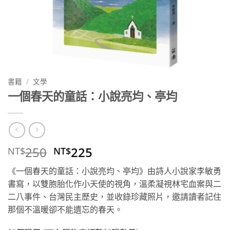
書籍
/
文學
一個春天的童話：小說亮均、亭均
原
目
250
225
NT$
NT$
始
前
《一個春天的童話：小說亮均、亭均》由詩人小說家李敏勇
價
價
書寫，以雙胞胎化作小天使的視角，溫柔凝視林宅血案與二
格：
格：
二八事件、台灣民主歷史，並收錄珍藏照片，邀請讀者記住
NT$250。
NT$225。
那個不溫暖卻不能遺忘的春天。