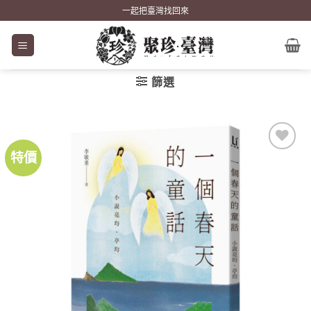
Skip
一起把臺灣找回來
to
content
篩選
特價
加到
關注
商品