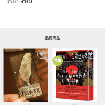
原
目
NT$
360
NT$
323
始
前
價
價
格：
格：
NT$360。
NT$323。
熱賣商品
特價
加到
加到
關注
關注
商品
商品