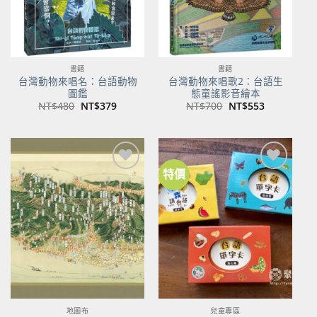
書籍
書籍
台灣動物來唱名：台語動物
台灣動物來唱歌2：台語生
圖鑑
態童謠影音繪本
原
目
原
目
NT$
480
NT$
379
NT$
700
NT$
553
始
前
始
前
價
價
價
價
格：
格：
格：
格：
NT$480。
NT$379。
NT$700。
NT$553。
特價
加到
加到
關注
關注
商品
商品
地圖布
兒童專區