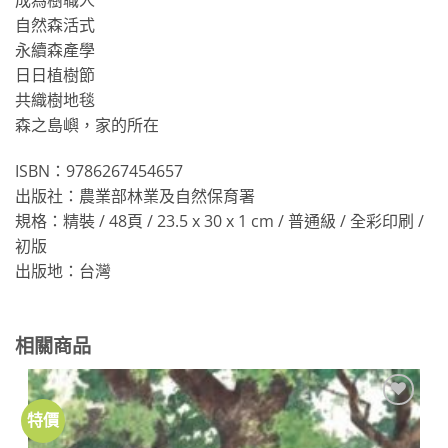
成為樹職人
自然森活式
永續森產學
日日植樹節
共織樹地毯
森之島嶼，家的所在
ISBN：9786267454657
出版社：農業部林業及自然保育署
規格：精裝 / 48頁 / 23.5 x 30 x 1 cm / 普通級 / 全彩印刷 /
初版
出版地：台灣
相關商品
特價
加到
關注
商品