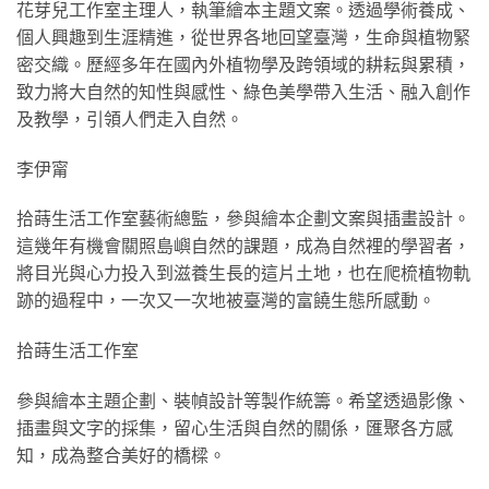
花芽兒工作室主理人，執筆繪本主題文案。透過學術養成、
個人興趣到生涯精進，從世界各地回望臺灣，生命與植物緊
密交織。歷經多年在國內外植物學及跨領域的耕耘與累積，
致力將大自然的知性與感性、綠色美學帶入生活、融入創作
及教學，引領人們走入自然。
李伊甯
拾蒔生活工作室藝術總監，參與繪本企劃文案與插畫設計。
這幾年有機會關照島嶼自然的課題，成為自然裡的學習者，
將目光與心力投入到滋養生長的這片土地，也在爬梳植物軌
跡的過程中，一次又一次地被臺灣的富饒生態所感動。
拾蒔生活工作室
參與繪本主題企劃、裝幀設計等製作統籌。希望透過影像、
插畫與文字的採集，留心生活與自然的關係，匯聚各方感
知，成為整合美好的橋樑。