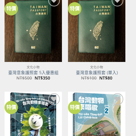
特價
特價
加到
加到
關注
關注
商品
商品
文化小物
文化小物
臺灣意象護照套 5入優惠組
臺灣意象護照套 (單入)
原
目
原
目
NT$
500
NT$
350
NT$
100
NT$
80
始
前
始
前
價
價
價
價
格：
格：
格：
格：
NT$500。
NT$350。
NT$100。
NT$80。
特價
特價
加到
加到
關注
關注
商品
商品