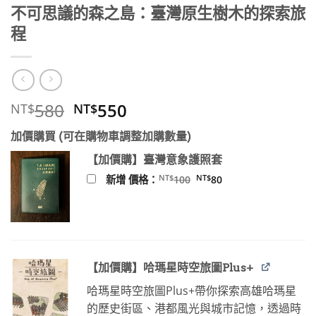
不可思議的森之島：臺灣原生樹木的探索旅
程
原
目
580
550
NT$
NT$
始
前
加價購買 (可在購物車調整加購數量)
價
價
格：
格：
【加價購】臺灣意象護照套
NT$580。
NT$550。
原
目
NT$
NT$
新增 價格：
100
80
始
前
價
價
格：
格：
NT$100。
NT$80。
【加價購】哈瑪星時空旅圖Plus+
哈瑪星時空旅圖Plus+帶你探索高雄哈瑪星
的歷史街區、港都風光與城市記憶，透過時