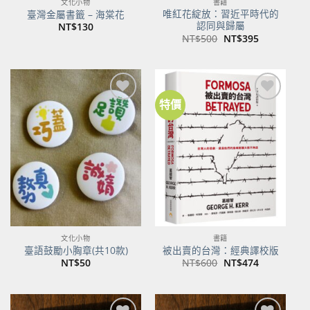
文化小物
書籍
唯紅花綻放：習近平時代的
臺灣金屬書籤 – 海棠花
認同與歸屬
NT$
130
原
目
NT$
500
NT$
395
始
前
價
價
格：
格：
NT$500。
NT$395。
特價
加到
加到
關注
關注
商品
商品
文化小物
書籍
臺語鼓勵小胸章(共10款)
被出賣的台灣：經典譯校版
原
目
NT$
50
NT$
600
NT$
474
始
前
價
價
格：
格：
NT$600。
NT$474。