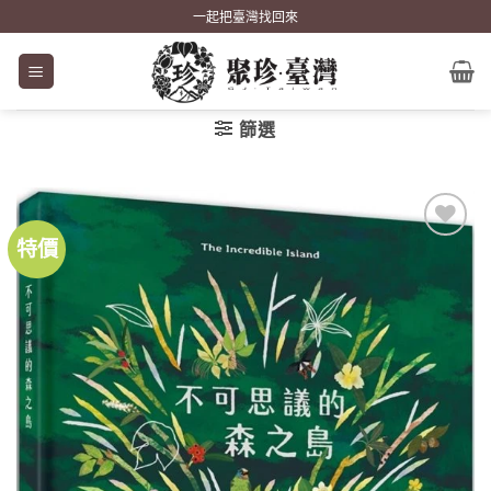
Skip
一起把臺灣找回來
to
content
篩選
特價
加到
關注
商品