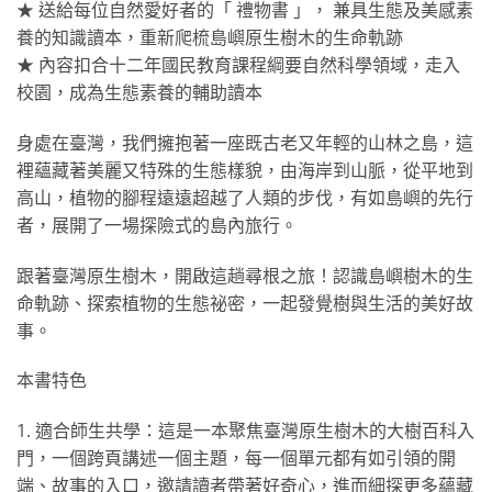
★ 送給每位自然愛好者的「 禮物書 」， 兼具生態及美感素
養的知識讀本，重新爬梳島嶼原⽣樹⽊的⽣命軌跡
★ 內容扣合十二年國民教育課程綱要自然科學領域，走入
校園，成為⽣態素養的輔助讀本
身處在臺灣，我們擁抱著一座既古老又年輕的山林之島，這
裡蘊藏著美麗又特殊的生態樣貌，由海岸到山脈，從平地到
高山，植物的腳程遠遠超越了人類的步伐，有如島嶼的先行
者，展開了一場探險式的島內旅行。
跟著臺灣原生樹木，開啟這趟尋根之旅！認識島嶼樹木的生
命軌跡、探索植物的生態祕密，一起發覺樹與生活的美好故
事。
本書特色
1. 適合師生共學：這是一本聚焦臺灣原⽣樹木的大樹百科入
⾨，一個跨頁講述一個主題，每一個單元都有如引領的開
端、故事的入口，邀請讀者帶著好奇心，進而細探更多蘊藏