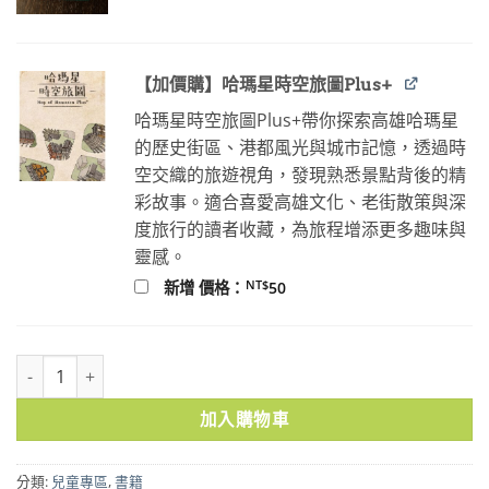
NT$100。
NT$80。
【加價購】哈瑪星時空旅圖Plus+
哈瑪星時空旅圖Plus+帶你探索高雄哈瑪星
的歷史街區、港都風光與城市記憶，透過時
空交織的旅遊視角，發現熟悉景點背後的精
彩故事。適合喜愛高雄文化、老街散策與深
度旅行的讀者收藏，為旅程增添更多趣味與
靈感。
NT$
新增 價格：
50
不完全抗議手冊 數量
加入購物車
分類:
兒童專區
,
書籍