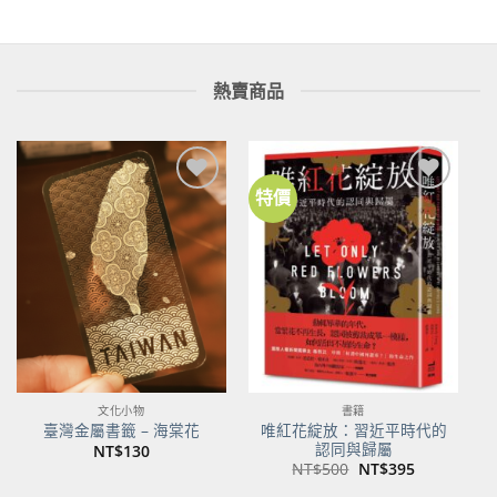
熱賣商品
特價
加到
加到
關注
關注
商品
商品
文化小物
書籍
唯紅花綻放：習近平時代的
臺灣金屬書籤 – 海棠花
認同與歸屬
NT$
130
原
目
NT$
500
NT$
395
始
前
價
價