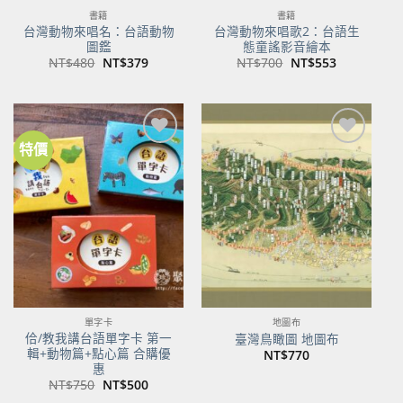
書籍
書籍
台灣動物來唱名：台語動物
台灣動物來唱歌2：台語生
圖鑑
態童謠影音繪本
原
目
原
目
NT$
480
NT$
379
NT$
700
NT$
553
始
前
始
前
價
價
價
價
格：
格：
格：
格：
NT$480。
NT$379。
NT$700。
NT$553。
特價
加到
加到
關注
關注
商品
商品
單字卡
地圖布
佮/教我講台語單字卡 第一
臺灣鳥瞰圖 地圖布
輯+動物篇+點心篇 合購優
NT$
770
惠
原
目
NT$
750
NT$
500
始
前