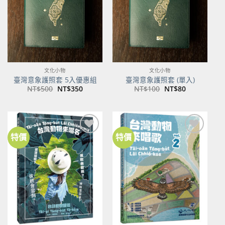
文化小物
文化小物
臺灣意象護照套 5入優惠組
臺灣意象護照套 (單入)
原
目
原
目
NT$
500
NT$
350
NT$
100
NT$
80
始
前
始
前
價
價
價
價
格：
格：
格：
格：
NT$500。
NT$350。
NT$100。
NT$80。
特價
特價
加到
加到
關注
關注
商品
商品