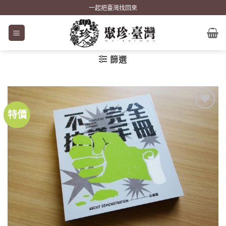
Skip
一起把臺灣找回來
to
content
篩選
特價
加到
關注
商品