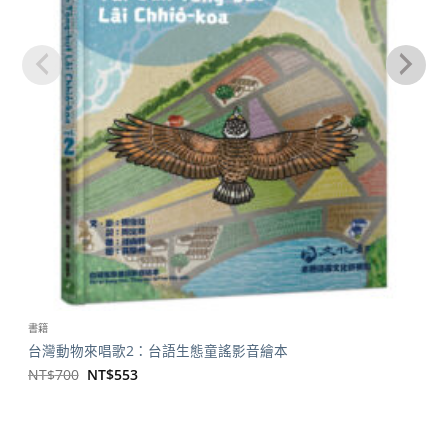
書籍
台灣動物來唱歌2：台語生態童謠影音繪本
原
目
NT$
700
NT$
553
始
前
價
價
格：
格：
NT$700。
NT$553。