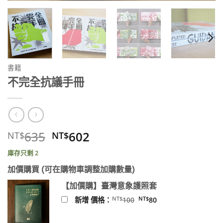
書籍
不完全抗議手冊
原
目
635
602
NT$
NT$
始
前
庫存只剩 2
價
價
格：
格：
加價購買 (可在購物車調整加購數量)
NT$635。
NT$602。
【加價購】臺灣意象護照套
原
目
NT$
NT$
新增 價格：
100
80
始
前
價
價
格：
格：