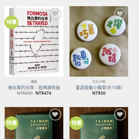
格：
格：
NT$500。
NT$395。
特價
加到
加到
關注
關注
商品
商品
書籍
文化小物
被出賣的台灣：經典譯校版
臺語鼓勵小胸章(共10款)
原
目
NT$
600
NT$
474
NT$
50
始
前
價
價
格：
格：
NT$600。
NT$474。
特價
特價
加到
加到
關注
關注
商品
商品