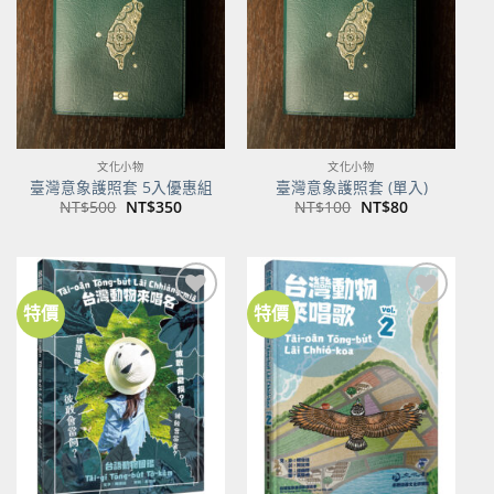
商品
商品
文化小物
文化小物
臺灣意象護照套 5入優惠組
臺灣意象護照套 (單入)
原
目
原
目
NT$
500
NT$
350
NT$
100
NT$
80
始
前
始
前
價
價
價
價
格：
格：
格：
格：
NT$500。
NT$350。
NT$100。
NT$80。
特價
特價
加到
加到
關注
關注
商品
商品