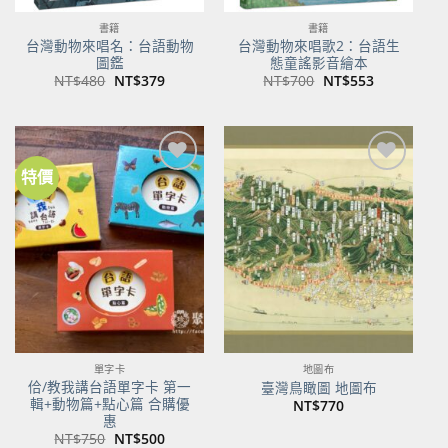
書籍
書籍
台灣動物來唱名：台語動物
台灣動物來唱歌2：台語生
圖鑑
態童謠影音繪本
原
目
原
目
NT$
480
NT$
379
NT$
700
NT$
553
始
前
始
前
價
價
價
價
格：
格：
格：
格：
NT$480。
NT$379。
NT$700。
NT$553。
特價
加到
加到
關注
關注
商品
商品
單字卡
地圖布
佮/教我講台語單字卡 第一
臺灣鳥瞰圖 地圖布
輯+動物篇+點心篇 合購優
NT$
770
惠
原
目
NT$
750
NT$
500