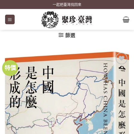
Skip
一起把臺灣找回來
to
content
篩選
特價
加到
關注
商品