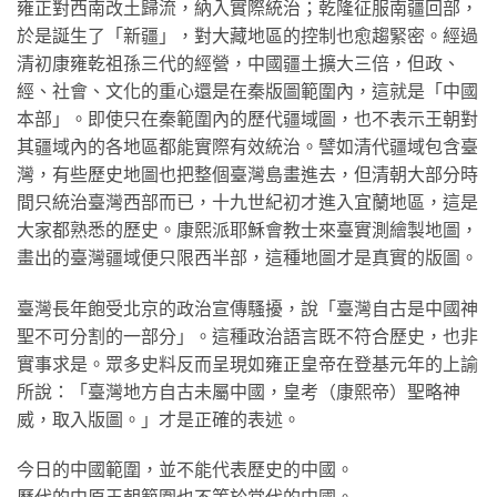
雍正對西南改土歸流，納入實際統治；乾隆征服南疆回部，
於是誕生了「新疆」，對大藏地區的控制也愈趨緊密。經過
清初康雍乾祖孫三代的經營，中國疆土擴大三倍，但政、
經、社會、文化的重心還是在秦版圖範圍內，這就是「中國
本部」。即使只在秦範圍內的歷代疆域圖，也不表示王朝對
其疆域內的各地區都能實際有效統治。譬如清代疆域包含臺
灣，有些歷史地圖也把整個臺灣島畫進去，但清朝大部分時
間只統治臺灣西部而已，十九世紀初才進入宜蘭地區，這是
大家都熟悉的歷史。康熙派耶穌會教士來臺實測繪製地圖，
畫出的臺灣疆域便只限西半部，這種地圖才是真實的版圖。
臺灣長年飽受北京的政治宣傳騷擾，說「臺灣自古是中國神
聖不可分割的一部分」。這種政治語言既不符合歷史，也非
實事求是。眾多史料反而呈現如雍正皇帝在登基元年的上諭
所說：「臺灣地方自古未屬中國，皇考（康熙帝）聖略神
威，取入版圖。」才是正確的表述。
今日的中國範圍，並不能代表歷史的中國。