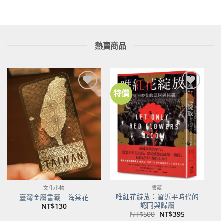
NT$450。
NT$355。
熱賣商品
特價
加到
加到
關注
關注
商品
商品
文化小物
書籍
唯紅花綻放：習近平時代的
臺灣金屬書籤 – 海棠花
認同與歸屬
NT$
130
原
目
NT$
500
NT$
395
始
前