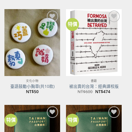
價
價
格：
格：
NT$500。
NT$395。
特價
加到
加到
關注
關注
商品
商品
文化小物
書籍
臺語鼓勵小胸章(共10款)
被出賣的台灣：經典譯校版
原
目
NT$
50
NT$
600
NT$
474
始
前
價
價
格：
格：
NT$600。
NT$474。
特價
特價
加到
加到
關注
關注