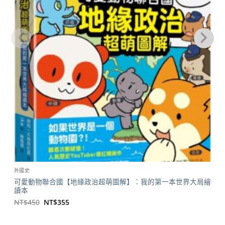
外國史
可愛動物聯合國【地緣政治超萌圖解】：我的第一本世界大局繪
讀本
原
目
NT$
450
NT$
355
始
前
價
價
格：
格：