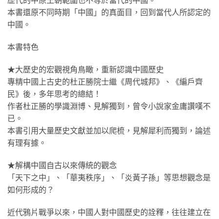
歷代的中原王朝範圍也不等於當代的中國。
本書還原不同時期「中國」的真面目，回到當代人所認定的
中國。
本書特色
★大歷史的宏觀視角鳥瞰，重新認識中國歷史
專精中國上古史的杜正勝院士繼《周代城邦》、《編戶齊
民》後，多年思考的總結！
作者杜正勝的學識淵博、見解獨到，曾令小說家金庸讚嘆不
已。
本書引用大量歷史文獻並加以爬梳，見解犀利而獨到，論述
有理有據。
★解構中國自古以來傳統的觀念
「天下之中」、「華夷秩序」、「炎黃子孫」等思想觀念是
如何形成的？
近代鴉片戰爭以來，中國人對中國歷史的詮釋，往往建立在