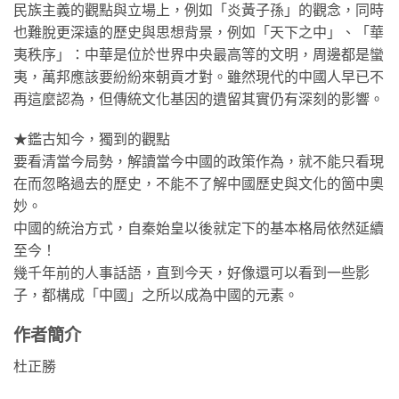
民族主義的觀點與立場上，例如「炎黃子孫」的觀念，同時
也難脫更深遠的歷史與思想背景，例如「天下之中」、「華
夷秩序」：中華是位於世界中央最高等的文明，周邊都是蠻
夷，萬邦應該要紛紛來朝貢才對。雖然現代的中國人早已不
再這麼認為，但傳統文化基因的遺留其實仍有深刻的影響。
★鑑古知今，獨到的觀點
要看清當今局勢，解讀當今中國的政策作為，就不能只看現
在而忽略過去的歷史，不能不了解中國歷史與文化的箇中奧
妙。
中國的統治方式，自秦始皇以後就定下的基本格局依然延續
至今！
幾千年前的人事話語，直到今天，好像還可以看到一些影
子，都構成「中國」之所以成為中國的元素。
作者簡介
杜正勝