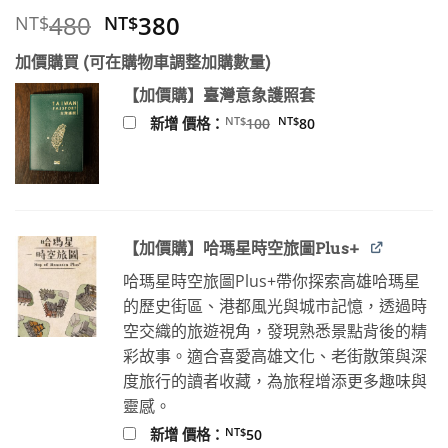
原
目
480
380
NT$
NT$
始
前
加價購買 (可在購物車調整加購數量)
價
價
格：
格：
【加價購】臺灣意象護照套
NT$480。
NT$380。
原
目
NT$
NT$
新增 價格：
100
80
始
前
價
價
格：
格：
NT$100。
NT$80。
【加價購】哈瑪星時空旅圖Plus+
哈瑪星時空旅圖Plus+帶你探索高雄哈瑪星
的歷史街區、港都風光與城市記憶，透過時
空交織的旅遊視角，發現熟悉景點背後的精
彩故事。適合喜愛高雄文化、老街散策與深
度旅行的讀者收藏，為旅程增添更多趣味與
靈感。
NT$
新增 價格：
50