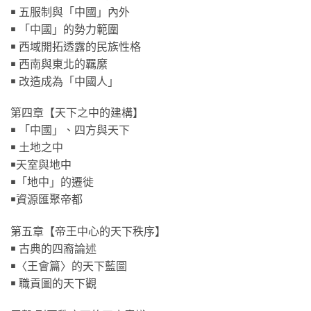
￭ 五服制與「中國」內外
￭ 「中國」的勢力範圍
￭ 西域開拓透露的民族性格
￭ 西南與東北的羈縻
￭ 改造成為「中國人」
第四章【天下之中的建構】
￭ 「中國」、四方與天下
￭ 土地之中
￭天室與地中
￭「地中」的遷徙
￭資源匯聚帝都
第五章【帝王中心的天下秩序】
￭ 古典的四裔論述
￭〈王會篇〉的天下藍圖
￭ 職貢圖的天下觀