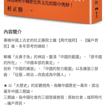
內容簡介
專精中國上古史的杜正勝院士繼【周代城邦】、【編戶齊
民】後，多年思考的總結！
解構「炎黃子孫」的神話，釐清「中國的範圍」、「原中國
的所在」、「中國本部的奠定」。
剖析「中國的擴張」、「中國的勢力範圍」以及擴張三部
曲：「征服→統治→改造成為中國人」。
★ 以「大歷史」的宏觀視角，鳥瞰中國歷史一萬年，提出
萬年中國三期論。
三期論，指中國社會的三個發展進程：原始社會→城邦時代
→編戶齊民。