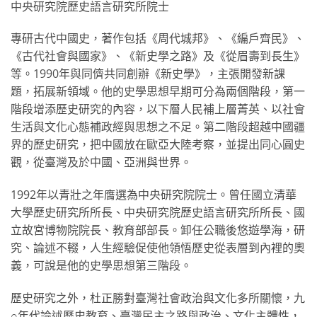
中央研究院歷史語言研究所院士
專研古代中國史，著作包括《周代城邦》、《編戶齊民》、
《古代社會與國家》、《新史學之路》及《從眉壽到長生》
等。1990年與同儕共同創辦《新史學》，主張開發新課
題，拓展新領域。他的史學思想早期可分為兩個階段，第一
階段增添歷史研究的內容，以下層人民補上層菁英、以社會
生活與文化心態補政經與思想之不足。第二階段超越中國疆
界的歷史研究，把中國放在歐亞大陸考察，並提出同心圓史
觀，從臺灣及於中國、亞洲與世界。
1992年以青壯之年膺選為中央研究院院士。曾任國立清華
大學歷史研究所所長、中央研究院歷史語言研究所所長、國
立故宮博物院院長、教育部部長。卸任公職後悠遊學海，研
究、論述不輟，人生經驗促使他領悟歷史從表層到內裡的奧
義，可說是他的史學思想第三階段。
歷史研究之外，杜正勝對臺灣社會政治與文化多所關懷，九
○年代論述歷史教育、臺灣民主之路與政治、文化主體性，