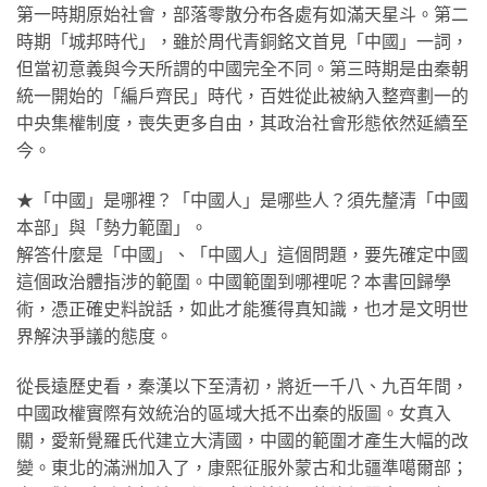
第一時期原始社會，部落零散分布各處有如滿天星斗。第二
時期「城邦時代」，雖於周代青銅銘文首見「中國」一詞，
但當初意義與今天所謂的中國完全不同。第三時期是由秦朝
統一開始的「編戶齊民」時代，百姓從此被納入整齊劃一的
中央集權制度，喪失更多自由，其政治社會形態依然延續至
今。
★「中國」是哪裡？「中國人」是哪些人？須先釐清「中國
本部」與「勢力範圍」。
解答什麼是「中國」、「中國人」這個問題，要先確定中國
這個政治體指涉的範圍。中國範圍到哪裡呢？本書回歸學
術，憑正確史料說話，如此才能獲得真知識，也才是文明世
界解決爭議的態度。
從長遠歷史看，秦漢以下至清初，將近一千八、九百年間，
中國政權實際有效統治的區域大抵不出秦的版圖。女真入
關，愛新覺羅氏代建立大清國，中國的範圍才產生大幅的改
變。東北的滿洲加入了，康熙征服外蒙古和北疆準噶爾部；