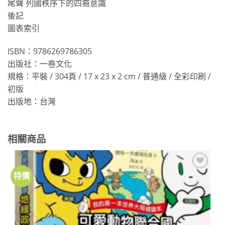
尾聲 列國秩序下的四裔意識
後記
圖表索引
ISBN：9786269786305
出版社：一卷文化
規格：平裝 / 304頁 / 17 x 23 x 2 cm / 普通級 / 全彩印刷 /
初版
出版地：台灣
相關商品
特價
加到
關注
商品