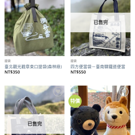
關注
關注
商品
商品
已售完
提袋
提袋
臺北觀光戳章束口提袋(森林綠)
四方便當袋－臺南驛鐵道便當
NT$
350
NT$
550
特價
加到
加到
關注
關注
商品
商品
已售完