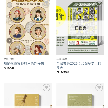
加到
加到
關注
關注
商品
商品
已售完
文化小物
年曆/手帳
台灣獨曆2026：台灣歷史上的
熱蘭遮市集經典角色尪仔標
今天
NT$
50
NT$
980
加到
加到
關注
關注
商品
商品