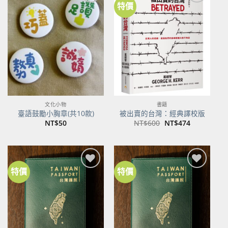
特價
加到
加到
關注
關注
商品
商品
文化小物
書籍
臺語鼓勵小胸章(共10款)
被出賣的台灣：經典譯校版
原
目
NT$
50
NT$
600
NT$
474
始
前
價
價
格：
格：
NT$600。
NT$474。
特價
特價
加到
加到
關注
關注
商品
商品