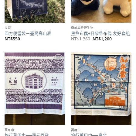
提袋
蠢羊與奇怪生物
四方便當袋－臺灣高山表
黑熊布偶+日柴柴布偶 友好套組
原
目
NT$
550
NT$
1,360
NT$
1,200
始
前
價
價
格：
格：
NT$1,360。
NT$1,200。
加到
加到
關注
關注
商品
商品
萬用巾
萬用巾
旅行萬用巾──菊元百貨
旅行萬用巾──臺北