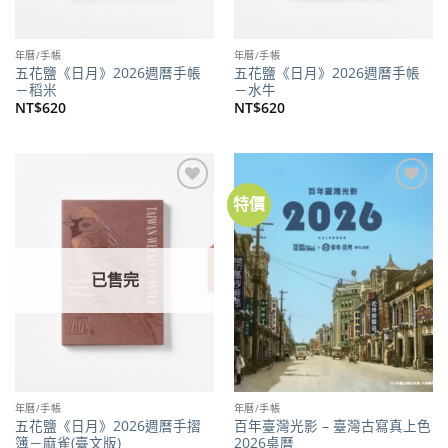
年曆/手帳
年曆/手帳
五花鹽《日月》2026週曆手帳
五花鹽《日月》2026週曆手帳
－稻米
－水牛
NT$
620
NT$
620
特價
加到
加到
關注
關注
商品
商品
已售完
年曆/手帳
年曆/手帳
五花鹽《日月》2026週曆手摺
百年臺灣光影 – 臺灣古寫真上色
簿－麻雀(臺文版)
2026桌曆