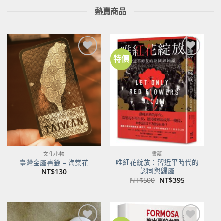
熱賣商品
特價
加到
加到
關注
關注
商品
商品
文化小物
書籍
唯紅花綻放：習近平時代的
臺灣金屬書籤 – 海棠花
認同與歸屬
NT$
130
原
目
NT$
500
NT$
395
始
前
價
價
格：
格：
NT$500。
NT$395。