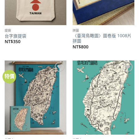
提袋
拼圖
〈臺灣鳥瞰圖〉圖卷版 1008片
台字旗提袋
拼圖
NT$
350
NT$
800
特價
加到
加到
關注
關注
商品
商品