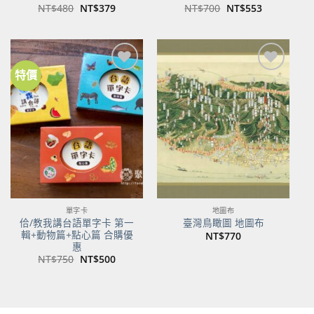
原
目
原
目
NT$
480
NT$
379
NT$
700
NT$
553
始
前
始
前
價
價
價
價
格：
格：
格：
格：
NT$480。
NT$379。
NT$700。
NT$553。
特價
加到
加到
關注
關注
商品
商品
單字卡
地圖布
佮/教我講台語單字卡 第一
臺灣鳥瞰圖 地圖布
輯+動物篇+點心篇 合購優
NT$
770
惠
原
目
NT$
750
NT$
500
始
前
價
價
格：
格：
NT$750。
NT$500。