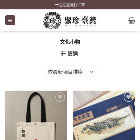
Skip
一起把臺灣找回來
to
content
文化小物
篩選
加到
加到
關注
關注
商品
商品