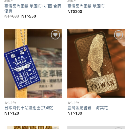
地圖布
地圖布
臺灣案內圖繪 地圖布+拼圖 合購
臺灣案內圖繪 地圖布
優惠
NT$
300
原
目
NT$
600
NT$
550
始
前
價
價
格：
格：
NT$600。
NT$550。
加到
加到
關注
關注
商品
商品
文化小物
文化小物
日本時代車站鑰匙圈(共4款)
臺灣金屬書籤 – 海棠花
NT$
120
NT$
130