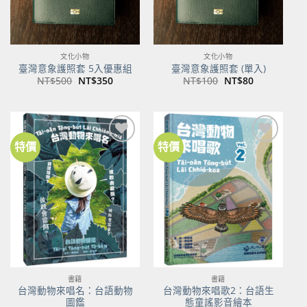
文化小物
文化小物
臺灣意象護照套 5入優惠組
臺灣意象護照套 (單入)
原
目
原
目
NT$
500
NT$
350
NT$
100
NT$
80
始
前
始
前
價
價
價
價
格：
格：
格：
格：
NT$500。
NT$350。
NT$100。
NT$80。
特價
特價
加到
加到
關注
關注
商品
商品
書籍
書籍
台灣動物來唱名：台語動物
台灣動物來唱歌2：台語生
圖鑑
態童謠影音繪本