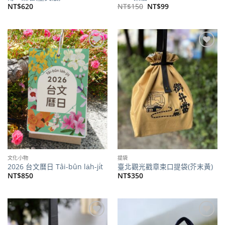
原
目
NT$
620
NT$
150
NT$
99
始
前
價
價
格：
格：
NT$150。
NT$99。
加到
加到
關注
關注
商品
商品
文化小物
提袋
2026 台文曆日 Tâi-bûn la̍h-ji̍t
臺北觀光戳章束口提袋(芥末黃)
NT$
850
NT$
350
加到
加到