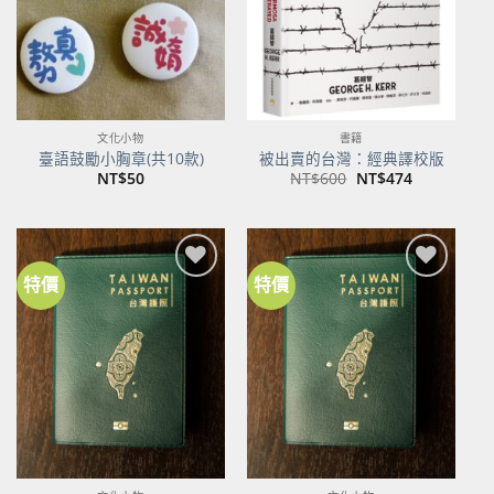
文化小物
書籍
臺語鼓勵小胸章(共10款)
被出賣的台灣：經典譯校版
原
目
NT$
50
NT$
600
NT$
474
始
前
價
價
格：
格：
NT$600。
NT$474。
特價
特價
加到
加到
關注
關注
商品
商品