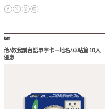
描述
佮/教我講台語單字卡－地名/車站篇 10入
優惠