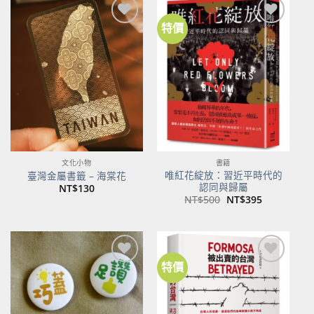
特價
加到
加到
關注
關注
商品
商品
文化小物
書籍
唯紅花綻放：習近平時代的
臺灣金屬書籤 – 海棠花
認同與歸屬
NT$
130
原
目
NT$
500
NT$
395
始
前
價
價
格：
格：
NT$500。
NT$395。
特價
加到
加到
關注
關注
商品
商品