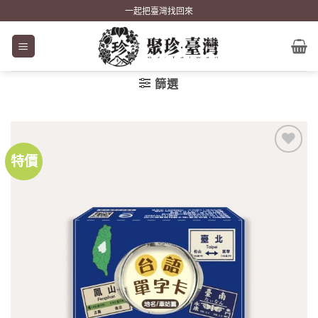
Skip
一起把臺灣找回來
to
content
篩選
特價
加到
關注
商品