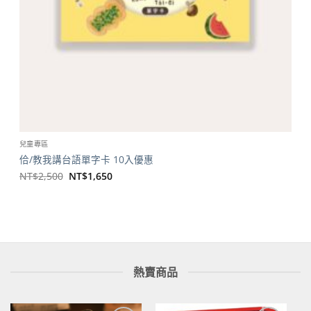
兒童專區
佮/教我講台語單字卡 10入優惠
原
目
NT$
2,500
NT$
1,650
始
前
價
價
格：
格：
NT$2,500。
NT$1,650。
熱賣商品