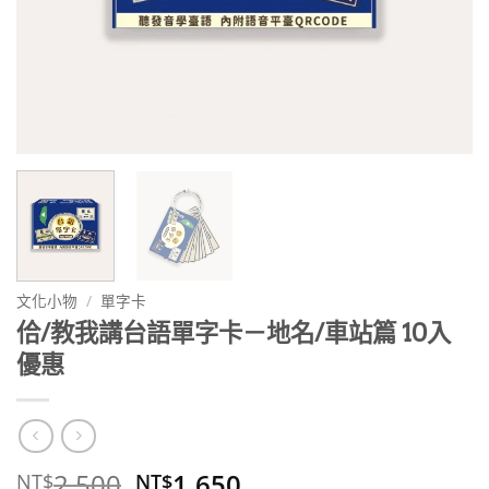
文化小物
/
單字卡
佮/教我講台語單字卡－地名/車站篇 10入
優惠
原
目
2,500
1,650
NT$
NT$