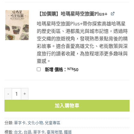
【加價購】哈瑪星時空旅圖Plus+
哈瑪星時空旅圖Plus+帶你探索高雄哈瑪星
的歷史街區、港都風光與城市記憶，透過時
空交織的旅遊視角，發現熟悉景點背後的精
彩故事。適合喜愛高雄文化、老街散策與深
度旅行的讀者收藏，為旅程增添更多趣味與
靈感。
NT$
新增 價格：
50
佮/教我講台語單字卡－地名/車站篇 10入優惠 數量
加入購物車
分類:
單字卡
,
文化小物
,
兒童專區
標籤:
台文
,
台語
,
單字卡
,
臺灣地理
,
鐵道