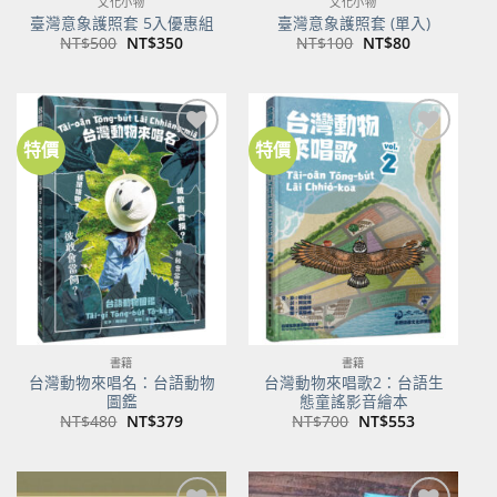
文化小物
文化小物
臺灣意象護照套 5入優惠組
臺灣意象護照套 (單入)
原
目
原
目
NT$
500
NT$
350
NT$
100
NT$
80
始
前
始
前
價
價
價
價
格：
格：
格：
格：
NT$500。
NT$350。
NT$100。
NT$80。
特價
特價
加到
加到
關注
關注
商品
商品
書籍
書籍
台灣動物來唱名：台語動物
台灣動物來唱歌2：台語生
圖鑑
態童謠影音繪本
原
目
原
目
NT$
480
NT$
379
NT$
700
NT$
553
始
前
始
前
價
價
價
價
格：
格：
格：
格：
NT$480。
NT$379。
NT$700。
NT$553。