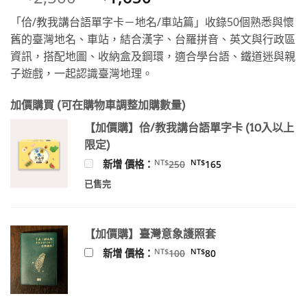
始
前
「佮/教我講台語單字卡－地名/車站篇」收錄50個熟悉與懷
價
價
舊的臺灣地名、車站，結合漢字、台羅拼音、英文與行政區
格：
格：
資訊，搭配地圖、收納盒及鋼環，適合學台語、鐵道迷與親
NT$2,500。
NT$1,650。
子遊戲，一起認識臺灣地理。
加價購買 (可在購物車調整加購數量)
【加價購】佮/教我講台語單字卡 (10入以上
限定)
原
目
NT$
NT$
新增 價格：
250
165
始
前
價
價
已售完
格：
格：
NT$250。
NT$165。
【加價購】臺灣意象護照套
原
目
NT$
NT$
新增 價格：
100
80
始
前
價
價
格：
格：
NT$100。
NT$80。