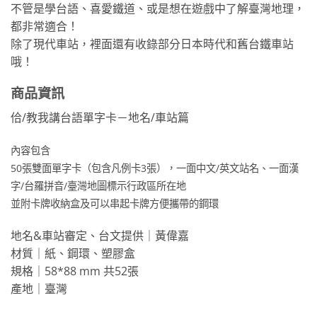
不管是學台語、喜愛鐵道、或是想在遊戲中了解臺灣地理，
都非常適合！
除了現代車站，裡面還有收錄部分日本時代和舊台鐵車站
哦！
商品資訊
佮/教我講台語單字卡－地名/車站篇
內容包含
50張雙面單字卡（包含凡例卡3張），一面中文/英文站名、一面漢
字/台羅拼音/臺灣地圖標示行政區所在地
並附卡牌收納盒及可以串起卡牌方便攜帶的鋼環
地名&車站審定、台文提供｜黃偉嘉
材質｜紙、鋼環、塑膠盒
規格｜58*88 mm 共52張
產地｜臺灣