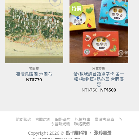
特價
加到
加到
關注
關注
商品
商品
地圖布
兒童專區
佮/教我講台語單字卡 第一
臺灣鳥瞰圖 地圖布
輯+動物篇+點心篇 合購優
NT$
770
惠
原
目
NT$
750
NT$
500
始
前
價
價
格：
格：
NT$750。
NT$500。
關於聚珍
實體店面
網路商店
記憶故事
臺灣古寫真上色
今昔時光機
聯絡我們
Copyright 2026 ©
點子貓科技 ‧ 聚珍臺灣