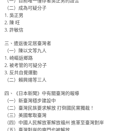
（一）目前唯一僅存者吳正男的證言
（二）成為可疑分子
1. 吳正男
2. 陳 旺
3. 許敏信
三、遣返後定居臺灣者
（一）陳以文等九人
1. 崎嶇返鄉路
2. 被考管的可疑分子
3. 反共自覺運動
（二）賴興煬等三人
四、《日本新聞》中有關臺灣的報導
（一）新臺灣穩步建設中
（二）臺灣民族要求解放 打倒國民黨獨裁！
（三）美國奪取臺灣
（四）中國人民解放軍解放福州 進軍至臺灣對岸
（五）臺灣對岸的廈門也被解放