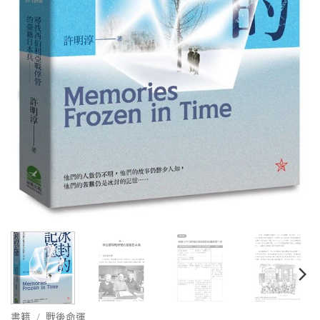
書籍
/
戰後命運