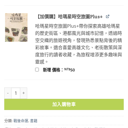
【加價購】哈瑪星時空旅圖Plus+
哈瑪星時空旅圖Plus+帶你探索高雄哈瑪星
的歷史街區、港都風光與城市記憶，透過時
空交織的旅遊視角，發現熟悉景點背後的精
彩故事。適合喜愛高雄文化、老街散策與深
度旅行的讀者收藏，為旅程增添更多趣味與
靈感。
NT$
新增 價格：
50
冰封的記憶：尋找西伯利亞戰俘營的臺籍日本兵 數量
加入購物車
分類:
戰後命運
,
書籍