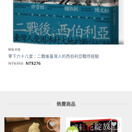
戰後命運
零下六十八度：二戰後臺灣人的西伯利亞戰俘經驗
原
目
NT$
350
NT$
276
始
前
價
價
格：
格：
NT$350。
NT$276。
熱賣商品