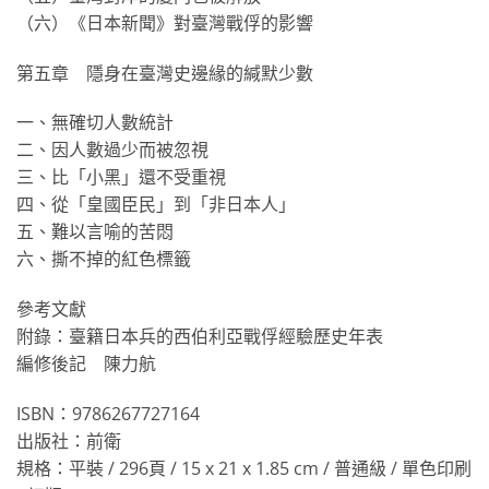
（六）《日本新聞》對臺灣戰俘的影響
第五章 隱身在臺灣史邊緣的緘默少數
一、無確切人數統計
二、因人數過少而被忽視
三、比「小黑」還不受重視
四、從「皇國臣民」到「非日本人」
五、難以言喻的苦悶
六、撕不掉的紅色標籤
參考文獻
附錄：臺籍日本兵的西伯利亞戰俘經驗歷史年表
編修後記 陳力航
ISBN：9786267727164
出版社：前衛
規格：平裝 / 296頁 / 15 x 21 x 1.85 cm / 普通級 / 單色印刷