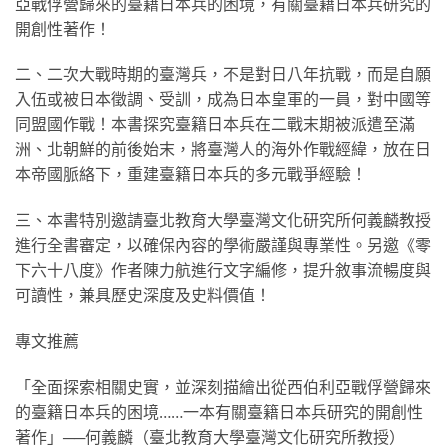
亞戰俘營歸來的臺籍日本兵的困境，有關臺籍日本兵研究的
開創性著作！
二、二次大戰時期的臺灣兵，不是對日八年抗戰，而是自願
入伍或被日本徵調、受訓，成為日本皇軍的一員，對中國等
同盟國作戰！本書探究臺籍日本兵在二戰末期被派遣至滿
洲、北朝鮮的前後始末，將臺灣人的海外作戰經緯，放在日
本帝國脈絡下，重建臺籍日本兵的多元戰爭經驗！
三、本書特別邀請臺北教育大學臺灣文化研究所何義麟教授
進行全書審定，以確保內容的學術嚴謹與專業性。另邀《零
下六十八度》作者陳力航進行文字編修，提升敘事流暢度與
可讀性，兼具歷史深度及史料價值！
專文推薦
「全面探索相關史實，並深刻描繪出從西伯利亞戰俘營歸來
的臺籍日本兵的困境……一本有關臺籍日本兵研究的開創性
著作」──何義麟（臺北教育大學臺灣文化研究所教授）