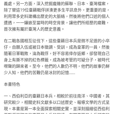
義處。另一方面，深入挖掘龐雜的蘇聯、日本、臺灣檔案，
除了替這19位臺籍戰俘拼湊更多生平訊息外，更重要的是，
利用眾多史料建構出歷史的大脈絡，然後將他們口述的個人
遭遇，一一鑲嵌至當時的時空背景，讓他們所經歷的磨難，
首次擁有屬於臺灣人的歷史意義。
在二戰各國相互征伐下，這些臺籍日本兵是微不足道的小卒
仔，自願入伍或被日本徵調、受訓，成為皇軍的一員，然後
隨著日軍戰敗，淪為戰俘，好不容易倖存返鄉，卻發現自己
身上有撕不掉的紅色標籤，成為被考管的可疑分子，被時代
噤聲的歸來者。至今，他們的人數仍不明，他們的故事仍鮮
少人知，他們的苦難仍是冰封的記憶……
本書特色
一、西伯利亞的臺籍日本兵，相較於前往南洋、中國者，其
研究較少，相關史料文獻多以口述歷史、報導文學的方式呈
現。本書是第一本全面探索相關史實，並深刻描繪從西伯利