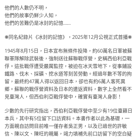
他們的人數仍不明，
他們的故事仍鮮少人知，
他們的苦難仍是冰封的記憶……
❋同名紀錄片《冰封的記憶》，2025年12月公視正式首播❋
1945年8月15日，日本宣布無條件投降，約60萬名日軍被蘇
聯軍隊解除武裝後，強制送往蘇聯戰俘營，史稱西伯利亞戰
俘。這批戰俘遭受嚴厲監控，被迫在冰天雪地下，從事鋪設
鐵路、伐木、採礦、挖水道等刻苦勞動。經過年數不等的拘
留，最終約47萬人得以返回日本，卻也有約6萬人客死異
鄉。蘇聯的戰俘營資料及日本的遣返資料，數字上全然看不
見臺灣人，但西伯利亞戰俘營中，確實有臺灣人身影！
少數的先行研究指出，西伯利亞戰俘營中至少有19位臺籍日
本兵，其中有5位留下口訪資料。本書作者以此為基礎，一
方面親自訪問目前唯一僅存者吳正男，以及已過世的許敏
信、陳以文、陳旺的親屬，竭力填補先前口訪留下的空白疑