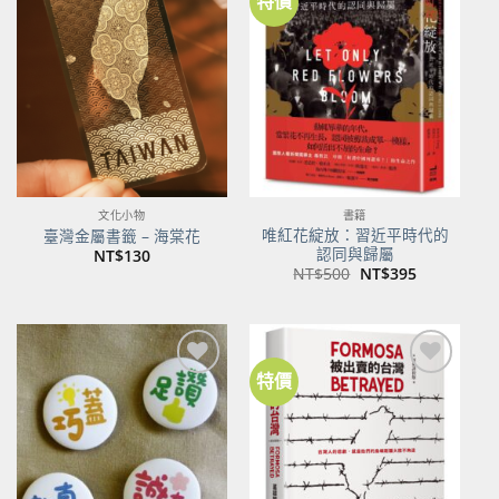
特價
加到
加到
關注
關注
商品
商品
文化小物
書籍
唯紅花綻放：習近平時代的
臺灣金屬書籤 – 海棠花
認同與歸屬
NT$
130
原
目
NT$
500
NT$
395
始
前
價
價
格：
格：
NT$500。
NT$395。
特價
加到
加到
關注
關注
商品
商品