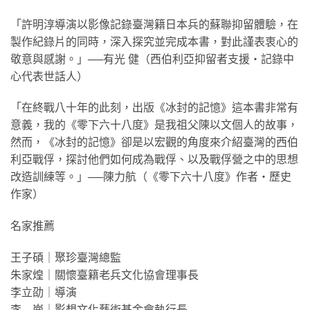
「許明淳導演以影像記錄臺灣籍日本兵的蘇聯抑留體驗，在
製作紀錄片的同時，深入探究並完成本書，對此謹表衷心的
敬意與感謝。」──有光 健（西伯利亞抑留者支援・記錄中
心代表世話人）
「在終戰八十年的此刻，出版《冰封的記憶》這本書非常有
意義，我的《零下六十八度》是我祖父陳以文個人的故事，
然而，《冰封的記憶》卻是以宏觀的角度來介紹臺灣的西伯
利亞戰俘，探討他們如何成為戰俘、以及戰俘營之中的思想
改造訓練等。」──陳力航（《零下六十八度》作者・歷史
作家）
名家推薦
王子碩｜聚珍臺灣總監
朱家煌｜關懷臺籍老兵文化協會理事長
李立劭｜導演
李 崗｜影想文化藝術基金會執行長