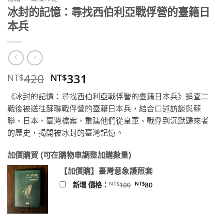
冰封的記憶：尋找西伯利亞戰俘營的臺籍日
本兵
原
目
420
331
NT$
NT$
始
前
《冰封的記憶：尋找西伯利亞戰俘營的臺籍日本兵》追查二
價
價
戰後被送往蘇聯戰俘營的臺籍日本兵，結合口述訪談與蘇
格：
格：
聯、日本、臺灣檔案，重建他們從皇軍、戰俘到沉默歸來者
NT$420。
NT$331。
的歷史，揭開被冰封的臺灣記憶。
加價購買 (可在購物車調整加購數量)
【加價購】臺灣意象護照套
原
目
NT$
NT$
新增 價格：
100
80
始
前
價
價
格：
格：
NT$100。
NT$80。