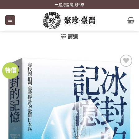
Skip
一起把臺灣找回來
to
content
篩選
特價
加到
關注
商品