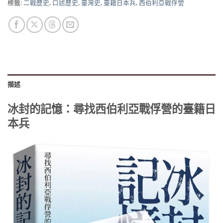
標籤:
二戰歷史
,
口述歷史
,
臺灣史
,
臺籍日本兵
,
西伯利亞戰俘營
描述
冰封
的記憶：尋找西伯利亞戰俘營的臺籍日
本兵