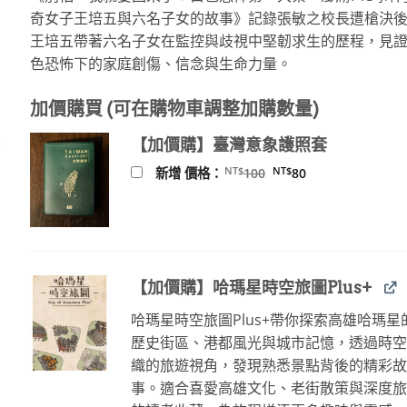
價
價
奇女子王培五與六名子女的故事》記錄張敏之校長遭槍決
格：
格：
王培五帶著六名子女在監控與歧視中堅韌求生的歷程，見
NT$550。
NT$434。
色恐怖下的家庭創傷、信念與生命力量。
加價購買 (可在購物車調整加購數量)
【加價購】臺灣意象護照套
原
目
NT$
NT$
新增 價格：
100
80
始
前
價
價
格：
格：
NT$100。
NT$80。
【加價購】哈瑪星時空旅圖Plus+
哈瑪星時空旅圖Plus+帶你探索高雄哈瑪星
歷史街區、港都風光與城市記憶，透過時
織的旅遊視角，發現熟悉景點背後的精彩
事。適合喜愛高雄文化、老街散策與深度