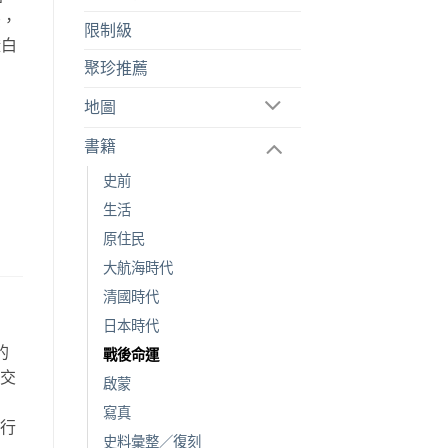
後，
限制級
證白
聚珍推薦
地圖
書籍
史前
生活
原住民
大航海時代
清國時代
日本時代
的
戰後命運
空交
啟蒙
故
寫真
旅行
史料彙整／復刻