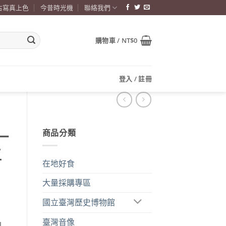
古寫真上色
今昔時光機
聯絡我們
購物車 /
NT$
0
登入 / 註冊
商品分類
一
五
在地好食
大量採購專區
國立臺灣歷史博物館
臺灣音像
」