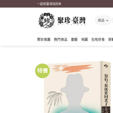
Skip
一起把臺灣找回來
to
content
聚珍推薦
熱門商品
書籍
地圖
在地好食
穿
特價
加到
關注
商品