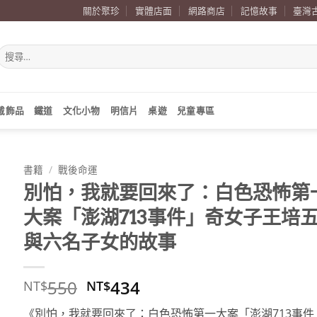
關於聚珍
實體店面
網路商店
記憶故事
臺灣
搜
尋
關
鍵
字:
戴飾品
鐵道
文化小物
明信片
桌遊
兒童專區
書籍
/
戰後命運
別怕，我就要回來了：白色恐怖第
大案「澎湖713事件」奇女子王培
與六名子女的故事
原
目
550
434
NT$
NT$
始
前
《別怕，我就要回來了：白色恐怖第一大案「澎湖713事件