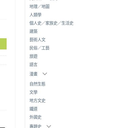
。
地理／地圖
人類學
個人史／家族史／生活史
培五與六名子女的故事 數量
建築
藝術人文
民俗／工藝
旅遊
語言
漫畫
自然生態
文學
地方文史
鐵道
外國史
專題史