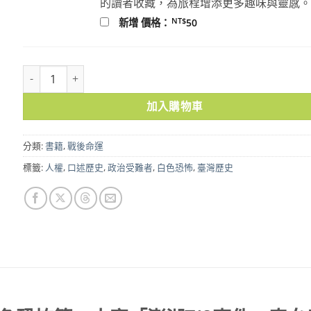
的讀者收藏，為旅程增添更多趣味與靈感
NT$
新增 價格：
50
別怕，我就要回來了：白色恐怖第一大案「澎湖713事件」奇女子王
加入購物車
分類:
書籍
,
戰後命運
標籤:
人權
,
口述歷史
,
政治受難者
,
白色恐怖
,
臺灣歷史