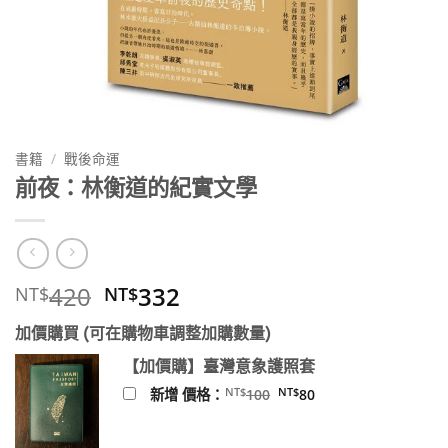
書籍
/
戰後命運
前夜：林衡道的紀實文學
原
目
420
332
NT$
NT$
始
前
加價購買 (可在購物車調整加購數量)
價
價
格：
格：
【加價購】臺灣意象護照套
NT$420。
NT$332。
原
目
NT$
NT$
新增 價格：
100
80
始
前
價
價
格：
格：