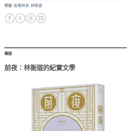
標籤:
板橋林家
,
林衡道
描述
前夜：林衡道的紀實文學