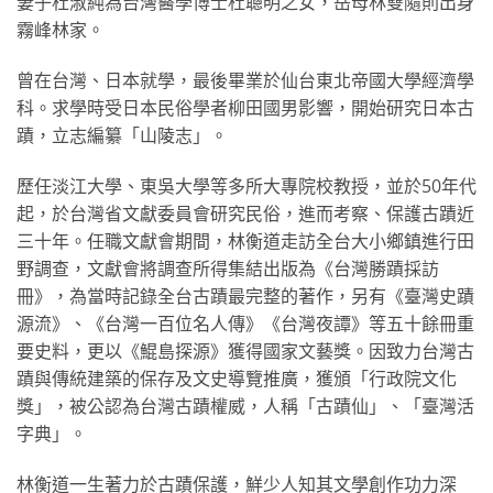
妻子杜淑純為台灣醫學博士杜聰明之女，岳母林雙隨則出身
霧峰林家。
曾在台灣、日本就學，最後畢業於仙台東北帝國大學經濟學
科。求學時受日本民俗學者柳田國男影響，開始研究日本古
蹟，立志編纂「山陵志」。
歷任淡江大學、東吳大學等多所大專院校教授，並於50年代
起，於台灣省文獻委員會研究民俗，進而考察、保護古蹟近
三十年。任職文獻會期間，林衡道走訪全台大小鄉鎮進行田
野調查，文獻會將調查所得集結出版為《台灣勝蹟採訪
冊》，為當時記錄全台古蹟最完整的著作，另有《臺灣史蹟
源流》、《台灣一百位名人傳》《台灣夜譚》等五十餘冊重
要史料，更以《鯤島探源》獲得國家文藝獎。因致力台灣古
蹟與傳統建築的保存及文史導覽推廣，獲頒「行政院文化
獎」，被公認為台灣古蹟權威，人稱「古蹟仙」、「臺灣活
字典」。
林衡道一生著力於古蹟保護，鮮少人知其文學創作功力深