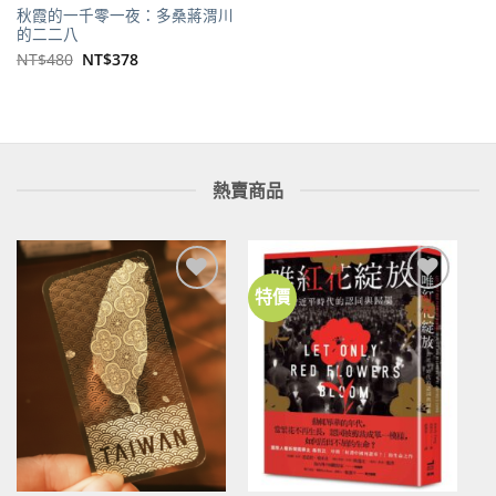
秋霞的一千零一夜：多桑蔣渭川
的二二八
原
目
NT$
480
NT$
378
始
前
價
價
格：
格：
NT$480。
NT$378。
熱賣商品
特價
加到
加到
關注
關注
商品
商品