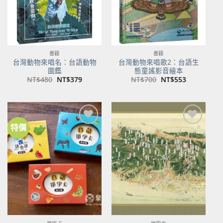
書籍
書籍
台灣動物來唱名：台語動物
台灣動物來唱歌2：台語生
圖鑑
態童謠影音繪本
原
目
原
目
NT$
480
NT$
379
NT$
700
NT$
553
始
前
始
前
價
價
價
價
格：
格：
格：
格：
NT$480。
NT$379。
NT$700。
NT$553。
特價
加到
加到
關注
關注
商品
商品