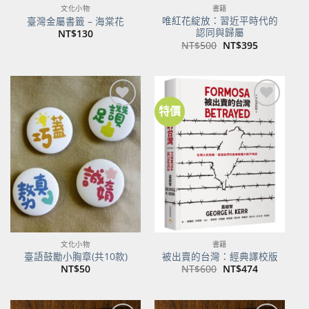
文化小物
書籍
唯紅花綻放：習近平時代的
臺灣金屬書籤 – 海棠花
認同與歸屬
NT$
130
原
目
NT$
500
NT$
395
始
前
價
價
格：
格：
NT$500。
NT$395。
特價
加到
加到
關注
關注
商品
商品
文化小物
書籍
臺語鼓勵小胸章(共10款)
被出賣的台灣：經典譯校版
原
目
NT$
50
NT$
600
NT$
474
始
前
價
價
格：
格：
NT$600。
NT$474。