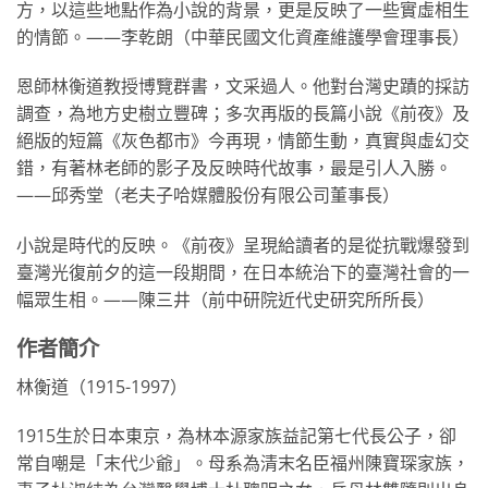
方，以這些地點作為小說的背景，更是反映了一些實虛相生
的情節。——李乾朗（中華民國文化資產維護學會理事長）
恩師林衡道教授博覽群書，文采過人。他對台灣史蹟的採訪
調查，為地方史樹立豐碑；多次再版的長篇小說《前夜》及
絕版的短篇《灰色都市》今再現，情節生動，真實與虛幻交
錯，有著林老師的影子及反映時代故事，最是引人入勝。
——邱秀堂（老夫子哈媒體股份有限公司董事長）
小說是時代的反映。《前夜》呈現給讀者的是從抗戰爆發到
臺灣光復前夕的這一段期間，在日本統治下的臺灣社會的一
幅眾生相。——陳三井（前中研院近代史研究所所長）
作者簡介
林衡道（1915-1997）
1915生於日本東京，為林本源家族益記第七代長公子，卻
常自嘲是「末代少爺」。母系為清末名臣福州陳寶琛家族，