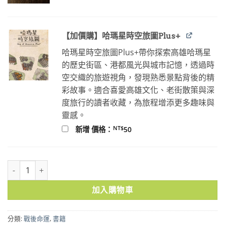
NT$100。
NT$80。
【加價購】哈瑪星時空旅圖Plus+
哈瑪星時空旅圖Plus+帶你探索高雄哈瑪星
的歷史街區、港都風光與城市記憶，透過時
空交織的旅遊視角，發現熟悉景點背後的精
彩故事。適合喜愛高雄文化、老街散策與深
度旅行的讀者收藏，為旅程增添更多趣味與
靈感。
NT$
新增 價格：
50
前夜：林衡道的紀實文學 數量
加入購物車
分類:
戰後命運
,
書籍