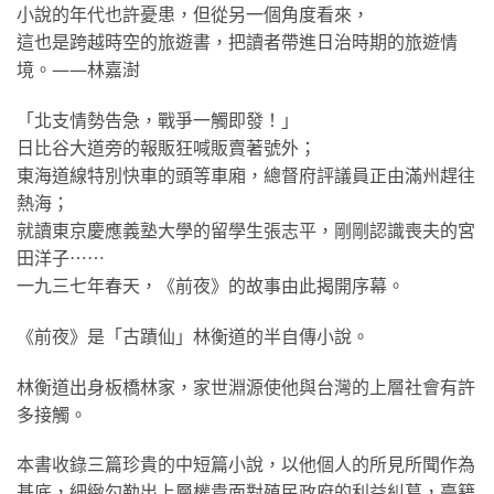
小說的年代也許憂患，但從另一個角度看來，
這也是跨越時空的旅遊書，把讀者帶進日治時期的旅遊情
境。——林嘉澍
「北支情勢告急，戰爭一觸即發！」
日比谷大道旁的報販狂喊販賣著號外；
東海道線特別快車的頭等車廂，總督府評議員正由滿州趕往
熱海；
就讀東京慶應義塾大學的留學生張志平，剛剛認識喪夫的宮
田洋子⋯⋯
一九三七年春天，《前夜》的故事由此揭開序幕。
《前夜》是「古蹟仙」林衡道的半自傳小說。
林衡道出身板橋林家，家世淵源使他與台灣的上層社會有許
多接觸。
本書收錄三篇珍貴的中短篇小說，以他個人的所見所聞作為
基底，細緻勾勒出上層權貴面對殖民政府的利益糾葛，臺籍