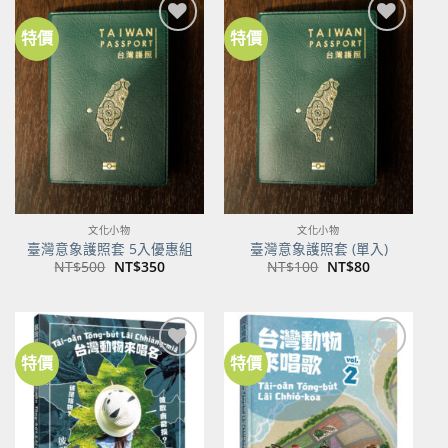
特價
特價
加到
加到
關注
關注
商品
商品
文化小物
文化小物
臺灣意象護照套 5入優惠組
臺灣意象護照套 (單入)
原
目
原
目
NT$
500
NT$
350
NT$
100
NT$
80
始
前
始
前
價
價
價
價
格：
格：
格：
格：
NT$500。
NT$350。
NT$100。
NT$80。
特價
特價
加到
加到
關注
關注
商品
商品