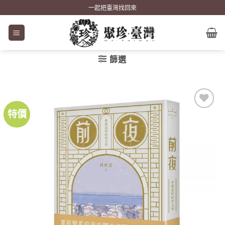
Skip
一起把臺灣找回來
to
content
篩選
特價
加到
關注
商品