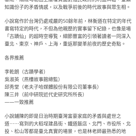
知識份子的矛盾情感，以及戰爭前後的時代故事與眾生相。
小說寫作於台灣仍處戒嚴的50餘年前，林衡道在特定的年代
書寫特定的時代，不但為他親歷的實事留下紀錄，也像是場
「古蹟仙」的超時空導覧，細節豐富的引領著讀者一同深入
臺北、東京、神戶、上海，重返那變革前夜的歷史奇點。
各界推薦
李乾朗（古蹟學者）
吳淑英（燕樓故事館總監）
邱秀堂（老夫子哈媒體股份有限公司董事長）
陳三井（前中研院近代史研究所所長）
——一致推薦
小說鋪陳的即是日治時期臺灣富豪家庭的矛盾與處世之
道⋯⋯寫到的大稻埕建昌街、鐵道飯店、北門、市役所、北
投、松山等都是臺北真實的場景，也是林老師最熟悉的地