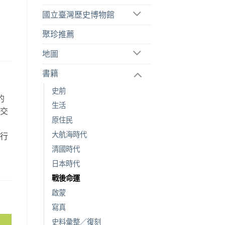
國立臺灣歷史博物館
聚珍推薦
地圖
書籍
史前
的
生活
空交
原住民
故
大航海時代
旅行
。
清國時代
日本時代
戰後命運
啟蒙
寫真
史料彙整／復刻