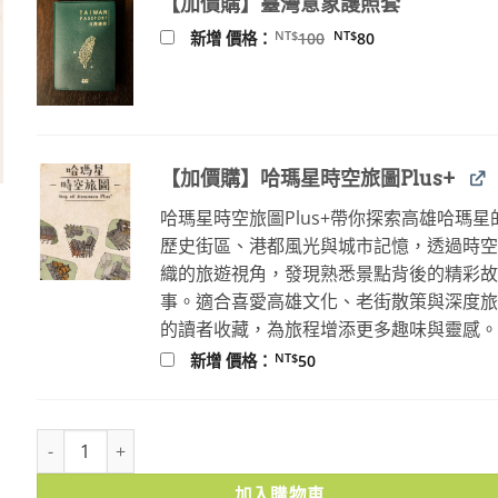
【加價購】臺灣意象護照套
NT$380。
NT$342。
原
目
NT$
NT$
新增 價格：
100
80
始
前
價
價
格：
格：
NT$100。
NT$80。
【加價購】哈瑪星時空旅圖Plus+
哈瑪星時空旅圖Plus+帶你探索高雄哈瑪星
歷史街區、港都風光與城市記憶，透過時
織的旅遊視角，發現熟悉景點背後的精彩
事。適合喜愛高雄文化、老街散策與深度
的讀者收藏，為旅程增添更多趣味與靈感
NT$
新增 價格：
50
剩下就是你們的事了：行動思想家鄭南榕 數量
加入購物車