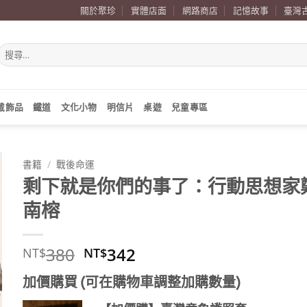
關於聚珍
實體店面
網路商店
記憶故事
臺灣
搜
尋
關
鍵
字:
戴飾品
鐵道
文化小物
明信片
桌遊
兒童專區
書籍
/
戰後命運
剩下就是你們的事了：行動思想家
南榕
原
目
380
342
NT$
NT$
始
前
加價購買 (可在購物車調整加購數量)
價
價
格：
格：