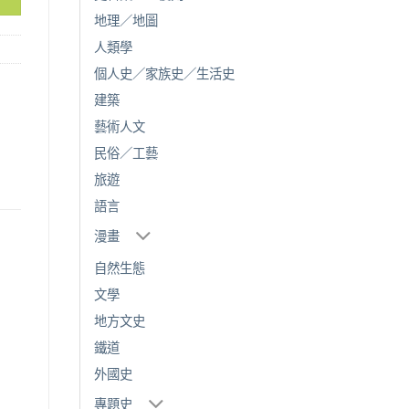
地理／地圖
人類學
個人史／家族史／生活史
建築
藝術人文
民俗／工藝
旅遊
語言
漫畫
自然生態
文學
地方文史
鐵道
外國史
專題史