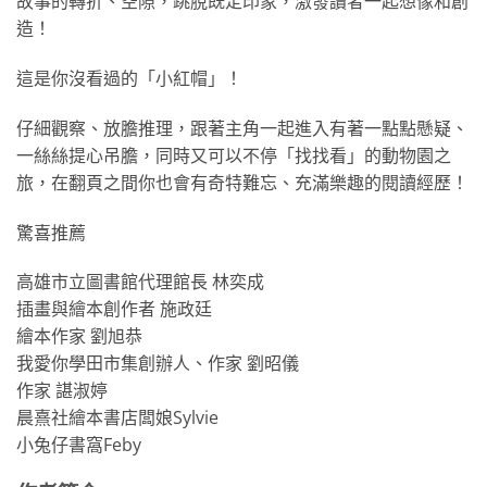
故事的轉折、空隙，跳脫既定印象，激發讀者一起想像和創
造！
這是你沒看過的「小紅帽」！
仔細觀察、放膽推理，跟著主角一起進入有著一點點懸疑、
一絲絲提心吊膽，同時又可以不停「找找看」的動物園之
旅，在翻頁之間你也會有奇特難忘、充滿樂趣的閱讀經歷！
驚喜推薦
高雄市立圖書館代理館長 林奕成
插畫與繪本創作者 施政廷
繪本作家 劉旭恭
我愛你學田市集創辦人、作家 劉昭儀
作家 諶淑婷
晨熹社繪本書店闆娘Sylvie
小兔仔書窩Feby