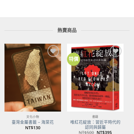
格：
格：
NT$250。
NT$180。
熱賣商品
特價
加到
加到
關注
關注
商品
商品
文化小物
書籍
唯紅花綻放：習近平時代的
臺灣金屬書籤 – 海棠花
認同與歸屬
NT$
130
原
目
NT$
500
NT$
395