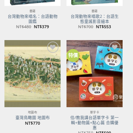
書籍
書籍
台灣動物來唱名：台語動物
台灣動物來唱歌2：台語生
圖鑑
態童謠影音繪本
原
目
原
目
NT$
480
NT$
379
NT$
700
NT$
553
始
前
始
前
價
價
價
價
格：
格：
格：
格：
NT$480。
NT$379。
NT$700。
NT$553。
特價
加到
加到
關注
關注
商品
商品
地圖布
單字卡
佮/教我講台語單字卡 第一
臺灣鳥瞰圖 地圖布
輯+動物篇+點心篇 合購優
NT$
770
惠
原
目
NT$
750
NT$
500