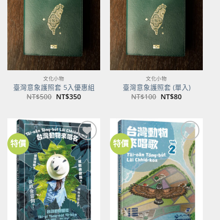
商品
商品
文化小物
文化小物
臺灣意象護照套 5入優惠組
臺灣意象護照套 (單入)
原
目
原
目
NT$
500
NT$
350
NT$
100
NT$
80
始
前
始
前
價
價
價
價
格：
格：
格：
格：
NT$500。
NT$350。
NT$100。
NT$80。
特價
特價
加到
加到
關注
關注
商品
商品