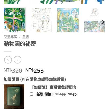
兒童專區
/
童書
動物園的祕密
原
目
320
253
NT$
NT$
始
前
加價購買 (可在購物車調整加購數量)
價
價
格：
格：
【加價購】臺灣意象護照套
NT$320。
NT$253。
原
目
NT$
NT$
新增 價格：
100
80
始
前
價
價
格：
格：
NT$100。
NT$80。