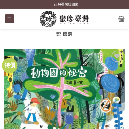
Skip
一起把臺灣找回來
to
content
篩選
特價
加到
關注
商品