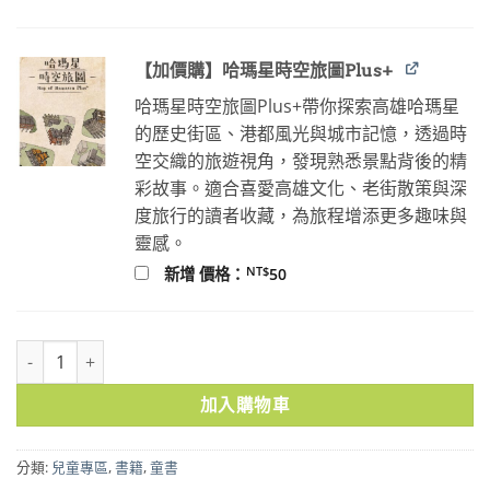
【加價購】哈瑪星時空旅圖Plus+
哈瑪星時空旅圖Plus+帶你探索高雄哈瑪星
的歷史街區、港都風光與城市記憶，透過時
空交織的旅遊視角，發現熟悉景點背後的精
彩故事。適合喜愛高雄文化、老街散策與深
度旅行的讀者收藏，為旅程增添更多趣味與
靈感。
NT$
新增 價格：
50
動物園的祕密 數量
加入購物車
分類:
兒童專區
,
書籍
,
童書