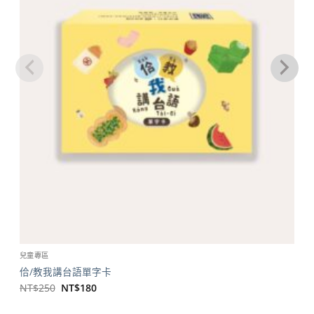
兒童專區
佮/教我講台語單字卡
原
目
NT$
250
NT$
180
始
前
價
價