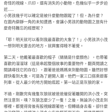
奇怪的視線、爪印，還有消失的小動物，危機似乎一步步迫
近……
小男孩幾乎可以確定是被什麼動物跟蹤了！但，為什麼？
在園內僻靜一角的未知遭遇，會讓小男孩的動物園之旅有什
麼奇特難忘的經歷呢？
「耶！明天就可以看到我最喜歡的大象了！」小男孩洪小茂
一想到明天要去的地方，就興奮得睡不著覺。
第二天，他戴著最喜歡的帽子（猜猜是什麼顏色），也帶著
喜歡的溜溜球（這是串起整個故事的重要物件，翻頁閱讀之
間請尋找它的存在），跟著爸爸媽媽來到動物園。雖然好想
趕快看到大象，可是為了避開人潮，他們一家三口搭乘遊客
列車，從人最少的地方開始逛起，第一站正是灰狼的家。
不過，剛數完有幾隻灰狼就被爸爸催促著離開的洪小茂，突
然注意到，咦？灰狼怎麼少了一隻！之後，無論洪小茂走到
哪裡，都覺得背後有股視線跟著他，但轉過身去看，卻什麼