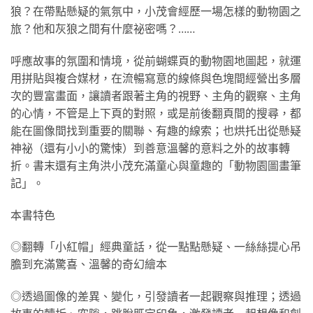
狼？在帶點懸疑的氣氛中，小茂會經歷一場怎樣的動物園之
旅？他和灰狼之間有什麼祕密嗎？……
呼應故事的氛圍和情境，從前蝴蝶頁的動物園地圖起，就運
用拼貼與複合媒材，在流暢寫意的線條與色塊間經營出多層
次的豐富畫面，讓讀者跟著主角的視野、主角的觀察、主角
的心情，不管是上下頁的對照，或是前後翻頁間的搜尋，都
能在圖像間找到重要的關聯、有趣的線索；也烘托出從懸疑
神祕（還有小小的驚悚）到善意溫馨的意料之外的故事轉
折。書末還有主角洪小茂充滿童心與童趣的「動物園圖畫筆
記」。
本書特色
◎翻轉「小紅帽」經典童話，從一點點懸疑、一絲絲提心吊
膽到充滿驚喜、溫馨的奇幻繪本
◎透過圖像的差異、變化，引發讀者一起觀察與推理；透過