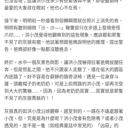
也沒發現；這讓洪小茂多少有些緊張與不安，即使最期待、
最愛的大象就在眼前，他也心不在焉。
接下來，明明前一秒還看到但轉瞬間就在照片上消失的鳥、
明明有聽到細微「沙、沙──」聲響卻只在步道上發現奇怪
爪印……，洪小茂覺得他觀察到的這些現象，應該都和那隻
不見了的灰狼有關，他試著想跟爸媽說明他的推理，提出警
告，爸媽卻好像一點都沒聽進去。
終於，水中一個灰黑色倒影，讓洪小茂嚇得拉著爸媽拔腿狂
奔，但是慌亂之間，他不只跟家人走散了，還在偌大的園區
內迷路了。好不容易在僻靜的路旁涼椅，遇見一位身穿斗
篷、頭戴帽子的老奶奶，可是上前問路的洪小茂，卻再次受
到大大的驚嚇……，因為，因為老奶奶其實……其實就是那隻
不見了的灰狼喬裝的！！
灰狼真的如洪小茂沿途觀察、感受到的，一路在不遠處跟著
小茂，但，究竟是為什麼呢？洪小茂會有危險嗎？或者小茂
遇見的，並不是一隻（如經典童話中常見的）「凶惡」的