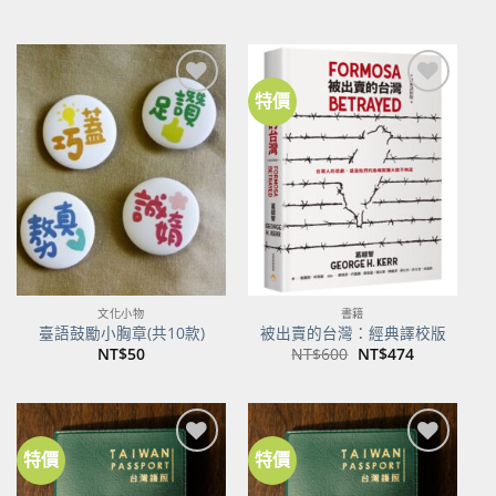
始
前
價
價
格：
格：
NT$500。
NT$395。
特價
加到
加到
關注
關注
商品
商品
文化小物
書籍
臺語鼓勵小胸章(共10款)
被出賣的台灣：經典譯校版
原
目
NT$
50
NT$
600
NT$
474
始
前
價
價
格：
格：
NT$600。
NT$474。
特價
特價
加到
加到
關注
關注