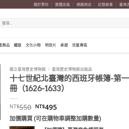
關於聚珍
實體店面
網路商店
記憶故事
臺灣
搜
尋
關
鍵
字:
戴飾品
鐵道
文化小物
明信片
桌遊
兒童專區
國立臺灣歷史博物館
/
臺灣歷史博物館出版品
十七世紀北臺灣的西班牙帳簿-第一
冊（1626-1633）
原
目
550
495
NT$
NT$
始
前
加價購買 (可在購物車調整加購數量)
價
價
格：
格：