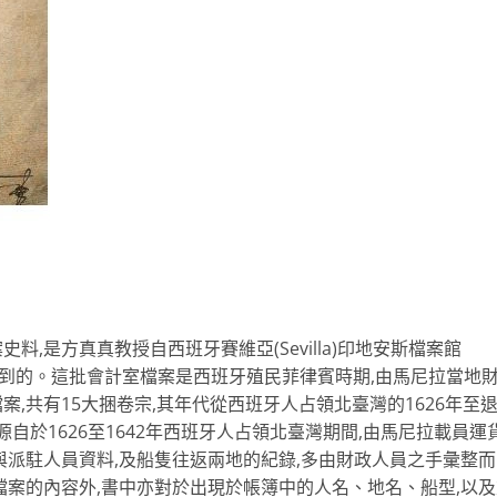
,是方真真教授自西班牙賽維亞(Sevilla)印地安斯檔案館
as)中所發現蒐集到的。這批會計室檔案是西班牙殖民菲律賓時期,由馬尼拉當地
,共有15大捆卷宗,其年代從西班牙人占領北臺灣的1626年至
源自於1626至1642年西班牙人占領北臺灣期間,由馬尼拉載員運
與派駐人員資料,及船隻往返兩地的紀錄,多由財政人員之手彙整而
檔案的內容外,書中亦對於出現於帳簿中的人名、地名、船型,以及