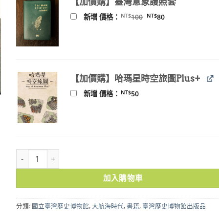
【加價購】臺灣意象護照套
NT$550。
NT$495。
原
目
NT$
NT$
新增 價格：
100
80
始
前
價
價
格：
格：
NT$100。
NT$80。
【加價購】哈瑪星時空旅圖Plus+
NT$
新增 價格：
50
十七世紀北臺灣的西班牙帳簿-第一冊（1626-1633） 數量
加入購物車
分類:
國立臺灣歷史博物館
,
大航海時代
,
書籍
,
臺灣歷史博物館出版品