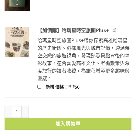
價
價
格：
格：
NT$100。
NT$80。
【加價購】哈瑪星時空旅圖Plus+
哈瑪星時空旅圖Plus+帶你探索高雄哈瑪星
的歷史街區、港都風光與城市記憶，透過時
空交織的旅遊視角，發現熟悉景點背後的精
彩故事。適合喜愛高雄文化、老街散策與深
度旅行的讀者收藏，為旅程增添更多趣味與
靈感。
NT$
新增 價格：
50
原住民族歷史地圖集(Historical Atlas of Indigenous Taiwan,1624
加入購物車