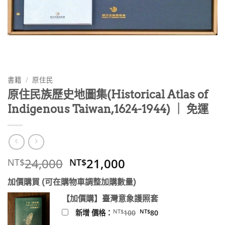
書籍
/
原住民
原住民族歷史地圖集(Historical Atlas of
Indigenous Taiwan,1624-1944) ｜ 免運
原
目
24,000
21,000
NT$
NT$
始
前
加價購買 (可在購物車調整加購數量)
價
價
格：
格：
【加價購】臺灣意象護照套
NT$24,000。
NT$21,000。
原
目
NT$
NT$
新增 價格：
100
80
始
前