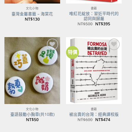
文化小物
書籍
唯紅花綻放：習近平時代的
臺灣金屬書籤 – 海棠花
認同與歸屬
NT$
130
原
目
NT$
500
NT$
395
始
前
價
價
格：
格：
NT$500。
NT$395。
特價
加到
加到
關注
關注
商品
商品
文化小物
書籍
臺語鼓勵小胸章(共10款)
被出賣的台灣：經典譯校版
原
目
NT$
50
NT$
600
NT$
474
始
前
價
價
格：
格：