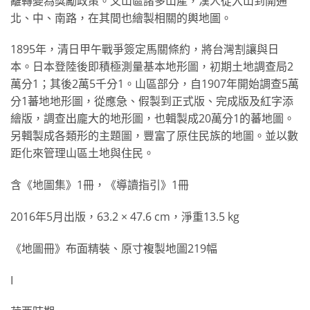
離轉變為獎勵政策。又山區諸多山產，漢人從入山到開通
北、中、南路，在其間也繪製相關的輿地圖。
1895年，清日甲午戰爭簽定馬關條約，將台灣割讓與日
本。日本登陸後即積極測量基本地形圖，初期土地調查局2
萬分1；其後2萬5千分1。山區部分，自1907年開始調查5萬
分1蕃地地形圖，從應急、假製到正式版、完成版及紅字添
繪版，調查出龐大的地形圖，也輯製成20萬分1的蕃地圖。
另輯製成各類形的主題圖，豐富了原住民族的地圖。並以數
距化來管理山區土地與住民。
含《地圖集》1冊，《導讀指引》1冊
2016年5月出版，63.2 × 47.6 cm，淨重13.5 kg
《地圖冊》布面精裝、原寸複製地圖219幅
I