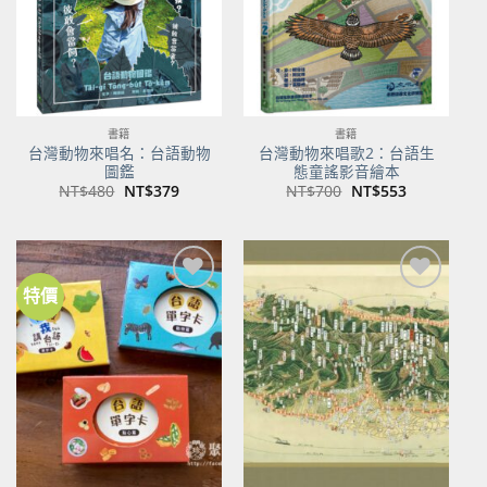
書籍
書籍
台灣動物來唱名：台語動物
台灣動物來唱歌2：台語生
圖鑑
態童謠影音繪本
原
目
原
目
NT$
480
NT$
379
NT$
700
NT$
553
始
前
始
前
價
價
價
價
格：
格：
格：
格：
NT$480。
NT$379。
NT$700。
NT$553。
特價
加到
加到
關注
關注
商品
商品