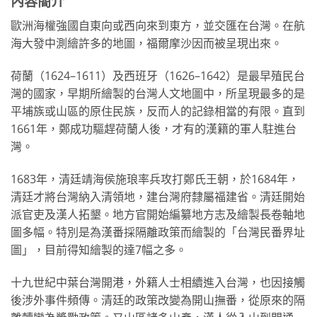
內容簡介
歐洲海權強國自東向或西向來到東方，並交匯在台灣。在航
海大發中測繪許多的地圖，福爾摩沙因而被呈現出來。
荷蘭（1624–1611）及西班牙（1626–1642）是最早殖民台
灣的國家，早期所繪製的台灣人文地圖中，所呈現最多的是
平埔族或山區的原住民族，反而人的記錄相當的有限。直到
1661年，鄭成功驅趕荷蘭人後，才有的漢籍的軍人駐進台
灣。
1683年，清廷靖海侯施琅率兵攻打鄭氏王朝，於1684年，
清廷才將台灣納入清領地，建台灣府隸屬福建省。清廷開始
派官吏及漢人拓墾。地方官開始編纂地方志及繪製長卷軸地
圖多幅。特別是為漢番採隔離政策而繪製的「台灣民番界址
圖」，目前得知繪製的達7幅之多。
十九世紀中葉台灣開港，外籍人士相續進入台灣，也因接觸
後涉外事件頻傳。清廷的政策改變為開山撫番，從原來的隔