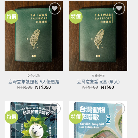
NT$600。
NT$474。
特價
特價
加到
加到
關注
關注
商品
商品
文化小物
文化小物
臺灣意象護照套 5入優惠組
臺灣意象護照套 (單入)
原
目
原
目
NT$
500
NT$
350
NT$
100
NT$
80
始
前
始
前
價
價
價
價
格：
格：
格：
格：
NT$500。
NT$350。
NT$100。
NT$80。
特價
特價
加到
加到
關注
關注
商品
商品