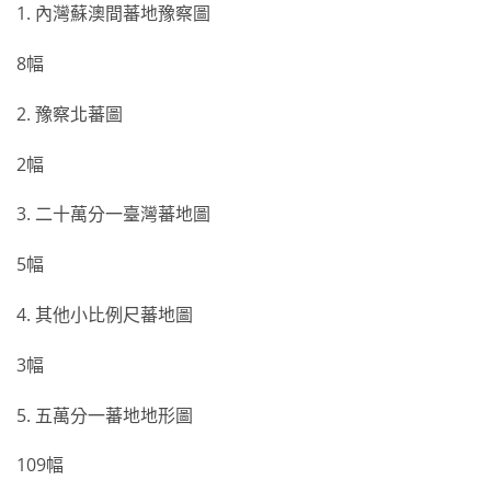
1. 內灣蘇澳間蕃地豫察圖
8幅
2. 豫察北蕃圖
2幅
3. 二十萬分一臺灣蕃地圖
5幅
4. 其他小比例尺蕃地圖
3幅
5. 五萬分一蕃地地形圖
109幅