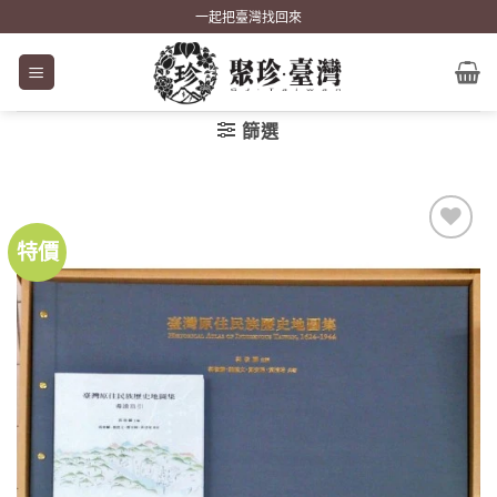
Skip
一起把臺灣找回來
to
content
篩選
特價
加到
關注
商品