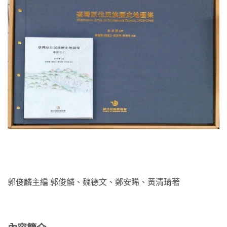
郭俊麟主編 郭俊麟、魏德文、鄭安睎、黃清琦著