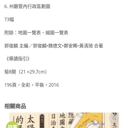
6. 州廳管內行政區劃圖
73幅
附錄：地圖一覽表、縮圖一覽表
郭俊麟 主編／郭俊麟•魏德文•鄭安睎•黃清琦 合著
《導讀指引》
菊8開（21 ×29.7cm）
196頁，全彩，平裝，2016
相關商品
特價
加到