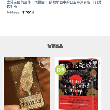
太陽帝國的最後一塊拼圖： 隱藏地圖中的日治臺灣真相 【典藏
修訂版】
原
目
NT$
650
NT$
514
始
前
價
價
格：
格：
NT$650。
NT$514。
熱賣商品
特價
加到
加到
關注
關注
商品
商品