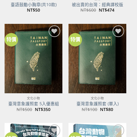
臺語鼓勵小胸章(共10款)
被出賣的台灣：經典譯校版
原
目
NT$
50
NT$
600
NT$
474
始
前
價
價
格：
格：
NT$600。
NT$474。
特價
特價
加到
加到
關注
關注
商品
商品
文化小物
文化小物
臺灣意象護照套 5入優惠組
臺灣意象護照套 (單入)
原
目
原
目
NT$
500
NT$
350
NT$
100
NT$
80
始
前
始
前
價
價
價
價
格：
格：
格：
格：
NT$500。
NT$350。
NT$100。
NT$80。