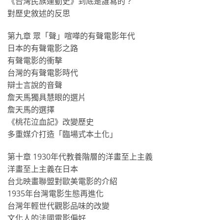
《台灣民族運動史》到底是誰寫的？
對歷史敘述的反思
第九章 眾「聲」喧嘩的有聲電影年代
日本的有聲電影之路
有聲電影的衝擊
台灣的有聲電影時代
辯士言說的音聲
詹天馬獨具慧眼的選片
詹天馬的選擇
《桃花泣血記》改變歷史
多重媒介打造「臨場式本土化」
第十章 1930年代教養階層的洋畫至上主義
洋畫至上主義在日本
台北映畫聯盟對歐美電影的介紹
1935年台灣電影生態再進化
台灣年輕世代觀影品味的改變
文化人的法國電影偏好