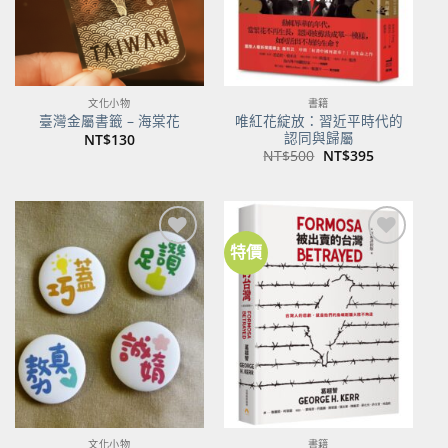
文化小物
書籍
唯紅花綻放：習近平時代的
臺灣金屬書籤 – 海棠花
認同與歸屬
NT$
130
原
目
NT$
500
NT$
395
始
前
價
價
格：
格：
NT$500。
NT$395。
特價
加到
加到
關注
關注
商品
商品
文化小物
書籍