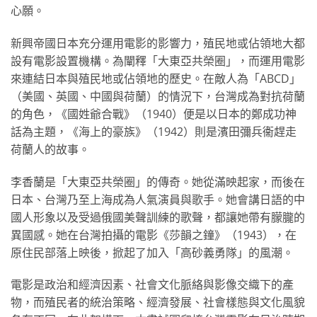
心願。
新興帝國日本充分運用電影的影響力，殖民地或佔領地大都
設有電影設置機構。為闡釋「大東亞共榮圈」，而運用電影
來連結日本與殖民地或佔領地的歷史。在敵人為「ABCD」
（美國、英國、中國與荷蘭）的情況下，台灣成為對抗荷蘭
的角色，《國姓爺合戰》（1940）便是以日本的鄭成功神
話為主題，《海上的豪族》（1942）則是濱田彌兵衞趕走
荷蘭人的故事。
李香蘭是「大東亞共榮圈」的傳奇。她從滿映起家，而後在
日本、台灣乃至上海成為人氣演員與歌手。她會講日語的中
國人形象以及受過俄國美聲訓練的歌聲，都讓她帶有朦朧的
異國感。她在台灣拍攝的電影《莎韻之鐘》（1943），在
原住民部落上映後，掀起了加入「高砂義勇隊」的風潮。
電影是政治和經濟因素、社會文化脈絡與影像交織下的產
物，而殖民者的統治策略、經濟發展、社會樣態與文化風貌