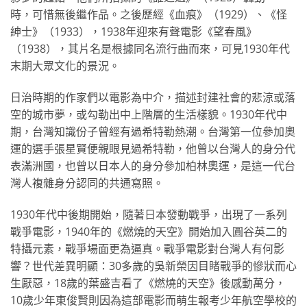
時，可惜無後繼作品。之後歷經《血痕》（1929）、《怪
紳士》（1933），1938年迎來有聲電影《望春風》
（1938），其片名是根據同名流行曲而來，可見1930年代
末期大眾文化的景況。
日治時期的作家們以電影為中介，描述封建社會的悲涼或落
空的城市夢，或勾勒出中上階層的生活樣貌。1930年代中
期，台灣知識份子曾經有過希特勒熱潮。台灣第一位參加奧
運的選手張星賢便親眼見過希特勒，他曾以台灣人的身分代
表滿洲國，也曾以日本人的身分參加柏林奧運，是這一代台
灣人複雜身分認同的共通寫照。
1930年代中後期開始，隨著日本發動戰爭，出現了一系列
戰爭電影，1940年的《燃燒的天空》開始加入圓谷英二的
特攝元素，戰爭場面更為逼真。戰爭電影對台灣人有何影
響？世代差異明顯：30多歲的吳新榮因目睹戰爭的慘狀而心
生厭惡，18歲的葉盛吉看了《燃燒的天空》後感動萬分，
10歲少年東俊賢則因為這部電影而萌生報考少年航空學校的