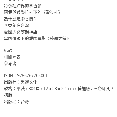
影像裡跨界的李香蘭
國策與娛樂拉扯下的《愛染桂》
為什麼是李香蘭？
李香蘭在台灣
愛國少女莎韻神話
異國情調下的愛國電影《莎韻之鐘》
結語
相關圖表
參考書目
ISBN：9786267705001
出版社：黑體文化
規格：平裝 / 304頁 / 17 x 23 x 2.1 cm / 普通級 / 單色印刷 /
初版
出版地：台灣