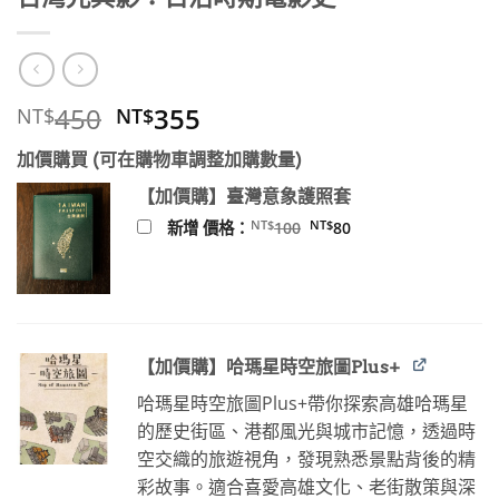
原
目
450
355
NT$
NT$
始
前
加價購買 (可在購物車調整加購數量)
價
價
格：
格：
【加價購】臺灣意象護照套
NT$450。
NT$355。
原
目
NT$
NT$
新增 價格：
100
80
始
前
價
價
格：
格：
NT$100。
NT$80。
【加價購】哈瑪星時空旅圖Plus+
哈瑪星時空旅圖Plus+帶你探索高雄哈瑪星
的歷史街區、港都風光與城市記憶，透過時
空交織的旅遊視角，發現熟悉景點背後的精
彩故事。適合喜愛高雄文化、老街散策與深