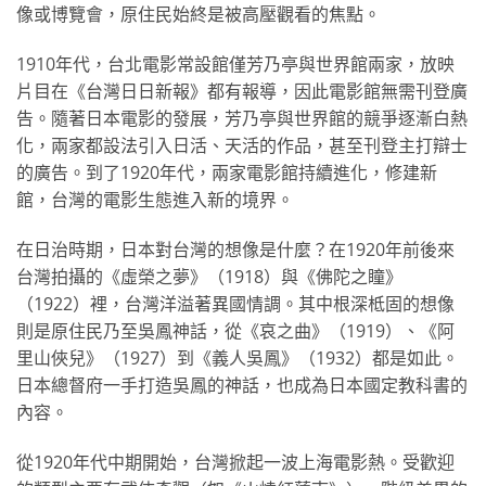
像或博覽會，原住民始終是被高壓觀看的焦點。
1910年代，台北電影常設館僅芳乃亭與世界館兩家，放映
片目在《台灣日日新報》都有報導，因此電影館無需刊登廣
告。隨著日本電影的發展，芳乃亭與世界館的競爭逐漸白熱
化，兩家都設法引入日活、天活的作品，甚至刊登主打辯士
的廣告。到了1920年代，兩家電影館持續進化，修建新
館，台灣的電影生態進入新的境界。
在日治時期，日本對台灣的想像是什麼？在1920年前後來
台灣拍攝的《虛榮之夢》（1918）與《佛陀之瞳》
（1922）裡，台灣洋溢著異國情調。其中根深柢固的想像
則是原住民乃至吳鳳神話，從《哀之曲》（1919）、《阿
里山俠兒》（1927）到《義人吳鳳》（1932）都是如此。
日本總督府一手打造吳鳳的神話，也成為日本國定教科書的
內容。
從1920年代中期開始，台灣掀起一波上海電影熱。受歡迎