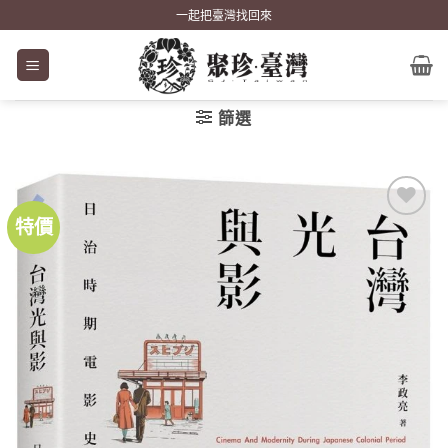
Skip
一起把臺灣找回來
to
content
篩選
特價
加到
關注
商品