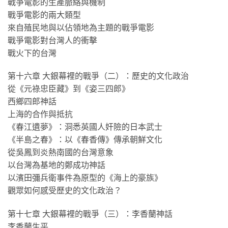
戰爭電影的生產脈絡與機制
戰爭電影的兩大類型
來自殖民地與以佔領地為主題的戰爭電影
戰爭電影對台灣人的衝擊
戰火下的台灣
第十六章 大銀幕裡的戰爭（二）：歷史的文化政治
從《元祿忠臣藏》到《姿三四郎》
西鄉四郎神話
上海的合作與抵抗
《春江遺夢》：洞悉英國人奸險的日本武士
《半島之春》：以《春香傳》傳承朝鮮文化
從吳鳳到炎熱南國的台灣意象
以台灣為基地的鄭成功神話
以濱田彌兵衛事件為原型的《海上的豪族》
觀眾如何感受歷史的文化政治？
第十七章 大銀幕裡的戰爭（三）：李香蘭神話
李香蘭生平