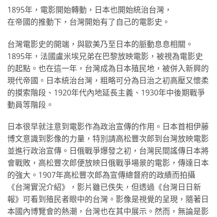
1895年，電影開始轉動，日本也開始統治台灣，
在帝國的推動下，台灣開始有了自己的電影史。
台灣電影史的開端，與歐美乃至日本的脈動息息相關。
1895年，法國盧米埃兄弟在巴黎放映電影，被視為電影史
的起點。也在這一年，台灣成為日本殖民地，被併入新興的
現代帝國。日本統治台灣，粗略可分為日治之初高壓又懷柔
的摸索階段、1920年代內地延長主義、1930年中後期戰爭
動員等階段。
日本很早就注意到電影作為政治宣傳的作用。日本首相伊藤
博文意識到影像的力量，特別請高松豐次郎到台灣放映電影
並進行政治宣傳。日俄戰爭爆發之初，台灣民間謠傳日本將
會戰敗，高松豐次郎便放映日俄戰爭場景的電影，傳達日本
的強大。1907年高松豐次郎為宣傳總督府的政績而拍攝
《台灣實況介紹》，影片雖已佚失，但透過《台灣日日新
報》可看到殖民者眼中的台灣。影像是視覺的呈現，隨著日
本國內博覽會的熱潮，台灣也在其中展示。然而，無論是影