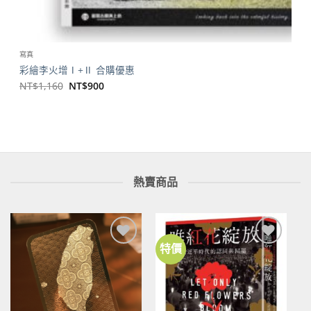
寫真
彩繪李火增Ⅰ+Ⅱ 合購優惠
原
目
NT$
1,160
NT$
900
始
前
價
價
格：
格：
NT$1,160。
NT$900。
熱賣商品
特價
加到
加到
關注
關注
商品
商品