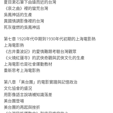
夏目漱石筆下由遠而近的台灣
《哀之曲》裡的蠻荒台灣
吳鳳神話的生產
異國情調影像裡的台灣
死灰復燃的吳鳳神話
第七章 1920年代中期到1930年代初期的上海電影熱
上海電影熱
《古井重波記》的愛情難題考驗台灣觀眾
《火燒紅蓮寺》的武俠奇觀與武俠文化的生產
上海電影也是社會運動教材
重新思考上海電影熱
第八章 「美台團」的電影實踐與記憶政治
文化協會的盛況
用影像語言說填補知識落差
美台團登場
美台團的再起與挫折