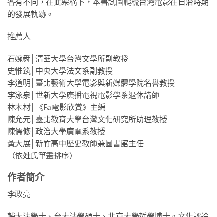
各有不同，在此架構下，本書試圖爬梳台灣電影在日治時期
的發展軌跡。
推薦人
石婉舜│清華大學台灣文學所副教授
史惟筑│中央大學法文系副教授
李道明│臺北藝術大學電影與新媒體學院名譽教授
李泳泉│世新大學廣播電視電影學系退休講師
林木材│《Fa電影欣賞》主編
陳允元│臺北教育大學台灣文化研究所助理教授
陳儒修│政治大學廣電系教授
黃大展│新竹高中歷史教師兼圖書館主任
（依姓氏筆畫排序）
作者簡介
李政亮
輔大法學士、台大法學碩士、北京大學哲學博士。文化評論