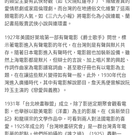
的類型主要有武俠奇觀（如《火燒紅蓮寺》）、階級差異的
愛情悲劇或家庭倫理劇。而台灣的在地通俗文化維繫了這兩
類電影的人氣，如《三六九小報》將電影化為小說連載、蘭
記書局販賣武俠小說與連環畫。
1927年美國好萊塢第一部有聲電影《爵士歌手》問世，標
示著電影進入有聲電影的年代，在台灣則是有聲與默片共
存。隨著日本電影進入有聲時代，電影館也加裝新設備。雖
然上海電影都是默片，但辯士的言說、加上唱片業的興起、
作詞作曲家為電影譜寫詞曲、甚至歌仔冊也有以電影為主
題，在在讓這些默片變得如有聲一般。此外，1930年代台
灣進入廣播時代，其中有電影解說節目，詹天馬便曾解說阮
玲玉主演的《戀愛與義務》。
1931年「台北映畫聯盟」成立，除了影迷定期聚會觀看電
影，也舉辦以歐美電影（洋畫）為主的影展。在《吳新榮日
記》和龍瑛宗的文學作品中，可看到兩人對法國電影的喜
愛。1925年成立的「台灣映畫研究會」是一群台灣青年電
影夢的起點。他們所拍攝的《誰之過》（1925）轟動一