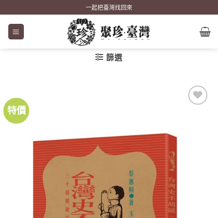
Skip
一起把臺灣找回來
to
content
篩選
特價
加到
關注
商品