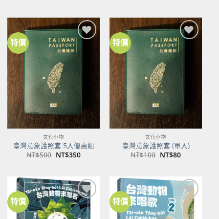
始
前
價
價
格：
格：
NT$600。
NT$474。
特價
特價
加到
加到
關注
關注
商品
商品
文化小物
文化小物
臺灣意象護照套 5入優惠組
臺灣意象護照套 (單入)
原
目
原
目
NT$
500
NT$
350
NT$
100
NT$
80
始
前
始
前
價
價
價
價
格：
格：
格：
格：
NT$500。
NT$350。
NT$100。
NT$80。
特價
特價
加到
加到
關注
關注