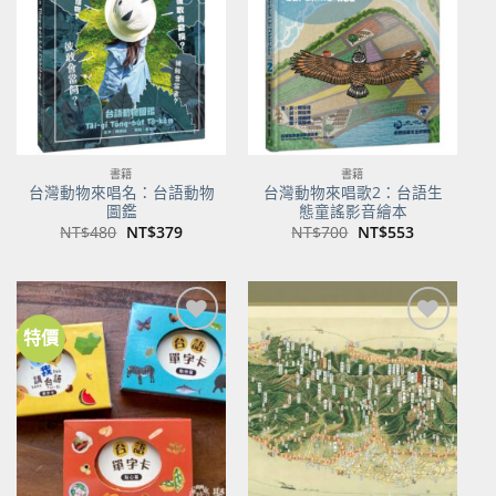
商品
商品
書籍
書籍
台灣動物來唱名：台語動物
台灣動物來唱歌2：台語生
圖鑑
態童謠影音繪本
原
目
原
目
NT$
480
NT$
379
NT$
700
NT$
553
始
前
始
前
價
價
價
價
格：
格：
格：
格：
NT$480。
NT$379。
NT$700。
NT$553。
特價
加到
加到
關注
關注
商品
商品