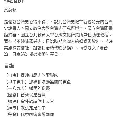
作者簡介
蔡蕙頻
是個愛台灣史愛得不得了、說到台灣史眼神就會發光的台灣
史說書人。國立政治大學台灣史研究所博士，國立台灣圖書
館編審、國立台北教育大學台灣文化研究所兼任助理教授。
著有《不純情羅曼史：日治時期台灣人的婚戀愛欲》、《好
美麗株式會社：趣談日治時代粉領族》、《働き女子@台
湾：日本統治期の水脈》等書。
目錄
【自序】提煉出歷史的醍醐味
【甲午戰爭】那場和泡麵無關的戰役
【一八九五】鄉民的逆襲
【國籍】台灣就是台灣
【通譯】會外語讓你上天堂
【紳章】就決定是你了
【警察】代替國家來懲罰你