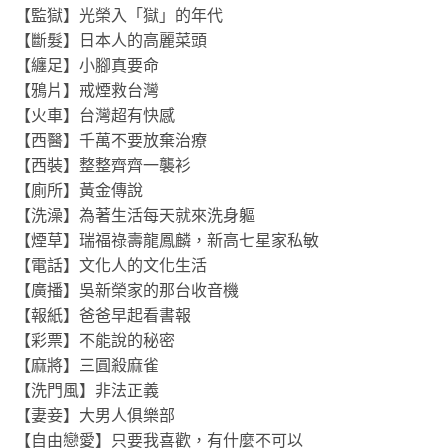
【監獄】光榮入「獄」的年代
【斷髮】日本人的高麗菜頭
【纏足】小腳真要命
【鴉片】戒煙救台灣
【火車】台灣超有快感
【西醫】千萬不要放棄治療
【西裝】整整齊齊一襲衫
【廁所】黃金傳說
【洗澡】為著生活每天就來洗身軀
【煙草】瑞福祿壽龍鳳麟，新高七星家私敏
【電話】文化人的文化生活
【廣播】吳新榮家的那台收音機
【報紙】爸爸早起看書報
【彩票】不能說的秘密
【麻將】三圓殺麻雀
【洗門風】非法正義
【妻妾】大男人俱樂部
【自由戀愛】只要我喜歡，有什麼不可以