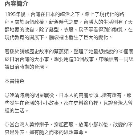
內容簡介
1895年後，台灣在日本的統治之下，踏上了現代化的路
程。處於兩個政權、新舊時代之間，台灣人的生活則有了天
翻地覆的改變。除了髮型、衣服、房子等看得到的物質，在
現代教育的開展下，腦袋裡也發生了巨大的變化。
著迷於講述歷史故事的蔡蕙頻，整理了她最想述說的30個關
於日治台灣的大小事，想要用這30個故事，帶領讀者一同認
識日治時期的台灣。
本書特色
◎晚清時期的明星戰役、日本人的高麗菜頭…還有還有，那
些發生在台灣的小小故事，都在史料邊角裡，見證台灣人曾
經的生活。
◎當台灣人剪掉辮子、穿起西服、放開小腳以後，改變的不
只是外表，還有隨之而來的思想革命。