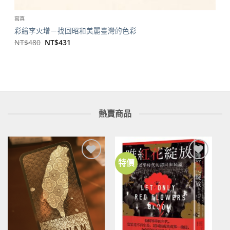
寫真
彩繪李火增－找回昭和美麗臺灣的色彩
原
目
NT$
480
NT$
431
始
前
價
價
格：
格：
NT$480。
NT$431。
熱賣商品
特價
加到
加到
關注
關注
商品
商品