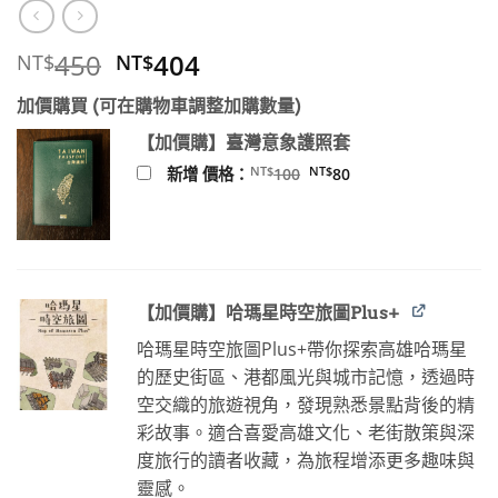
原
目
450
404
NT$
NT$
始
前
加價購買 (可在購物車調整加購數量)
價
價
格：
格：
【加價購】臺灣意象護照套
NT$450。
NT$404。
原
目
NT$
NT$
新增 價格：
100
80
始
前
價
價
格：
格：
NT$100。
NT$80。
【加價購】哈瑪星時空旅圖Plus+
哈瑪星時空旅圖Plus+帶你探索高雄哈瑪星
的歷史街區、港都風光與城市記憶，透過時
空交織的旅遊視角，發現熟悉景點背後的精
彩故事。適合喜愛高雄文化、老街散策與深
度旅行的讀者收藏，為旅程增添更多趣味與
靈感。