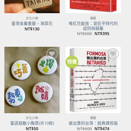
文化小物
書籍
唯紅花綻放：習近平時代的
臺灣金屬書籤 – 海棠花
認同與歸屬
NT$
130
原
目
NT$
500
NT$
395
始
前
價
價
格：
格：
NT$500。
NT$395。
特價
加到
加到
關注
關注
商品
商品
文化小物
書籍
臺語鼓勵小胸章(共10款)
被出賣的台灣：經典譯校版
原
目
NT$
50
NT$
600
NT$
474