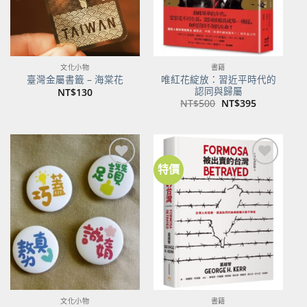
文化小物
書籍
唯紅花綻放：習近平時代的
臺灣金屬書籤 – 海棠花
認同與歸屬
NT$
130
原
目
NT$
500
NT$
395
始
前
價
價
格：
格：
NT$500。
NT$395。
特價
加到
加到
關注
關注
商品
商品
文化小物
書籍