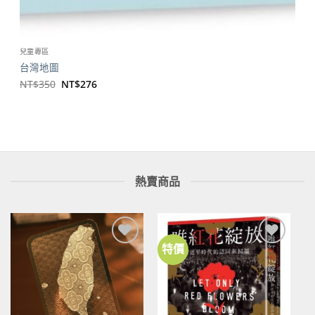
兒童專區
台灣地圖
原
目
NT$
350
NT$
276
始
前
價
價
格：
格：
NT$350。
NT$276。
熱賣商品
特價
加到
加到
關注
關注
商品
商品