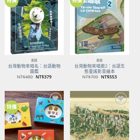
特價
特價
加到
加到
關注
關注
商品
商品
書籍
書籍
台灣動物來唱名：台語動物
台灣動物來唱歌2：台語生
圖鑑
態童謠影音繪本
原
目
原
目
NT$
480
NT$
379
NT$
700
NT$
553
始
前
始
前
價
價
價
價
格：
格：
格：
格：
NT$480。
NT$379。
NT$700。
NT$553。
特價
加到
加到
關注
關注
商品
商品