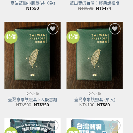
臺語鼓勵小胸章(共10款)
被出賣的台灣：經典譯校版
原
目
NT$
50
NT$
600
NT$
474
始
前
價
價
格：
格：
NT$600。
NT$474。
特價
特價
加到
加到
關注
關注
商品
商品
文化小物
文化小物
臺灣意象護照套 5入優惠組
臺灣意象護照套 (單入)
原
目
原
目
NT$
500
NT$
350
NT$
100
NT$
80
始
前
始
前
價
價
價
價
格：
格：
格：
格：
NT$500。
NT$350。
NT$100。
NT$80。