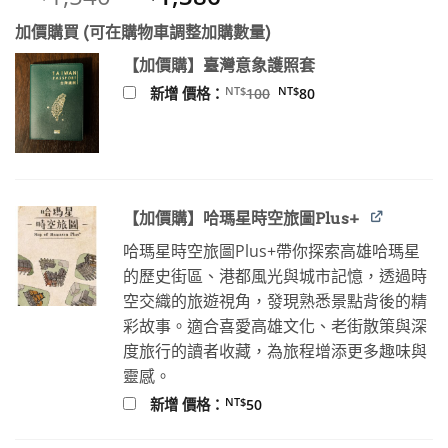
始
前
加價購買 (可在購物車調整加購數量)
價
價
格：
格：
【加價購】臺灣意象護照套
NT$1,540。
NT$1,386。
原
目
NT$
NT$
新增 價格：
100
80
始
前
價
價
格：
格：
NT$100。
NT$80。
【加價購】哈瑪星時空旅圖Plus+
哈瑪星時空旅圖Plus+帶你探索高雄哈瑪星
的歷史街區、港都風光與城市記憶，透過時
空交織的旅遊視角，發現熟悉景點背後的精
彩故事。適合喜愛高雄文化、老街散策與深
度旅行的讀者收藏，為旅程增添更多趣味與
靈感。
NT$
新增 價格：
50