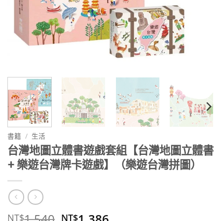
書籍
/
生活
台灣地圖立體書遊戲套組【台灣地圖立體書
+ 樂遊台灣牌卡遊戲】（樂遊台灣拼圖）
原
目
1,540
1,386
NT$
NT$