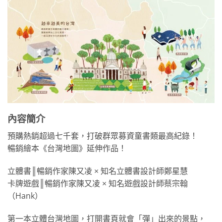
內容簡介
預購熱銷超過七千套，打破群眾募資童書類最高紀錄！
暢銷繪本《台灣地圖》延伸作品！
立體書║暢銷作家陳又凌 × 知名立體書設計師鄭星慧
卡牌遊戲║暢銷作家陳又凌 × 知名遊戲設計師蔡宗翰
（Hank）
第一本立體台灣地圖，打開書頁就會「彈」出來的景點，