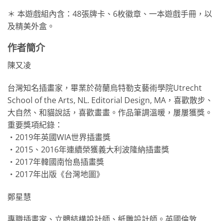
＊ 本遊戲組內含：48張牌卡、6枚徽章、一本遊戲手冊，以
及精美外盒。
作者簡介
陳又凌
台灣知名插畫家，畢業於荷蘭烏特勒支藝術學院Utrecht
School of the Arts, NL. Editorial Design, MA，喜歡散步、
大自然、和貓說話，喜歡畫畫。作品筆調溫暖，屢屢獲獎。
重要獎項紀錄：
・2019年英國WIA世界插畫獎
・2015、2016年連續榮獲義大利波隆納插畫獎
・2017年韓國南怡島插畫獎
・2017年出版《台灣地圖》
鄭星慧
專職插畫家、立體結構設計師、紙雕設計師。英國倫敦