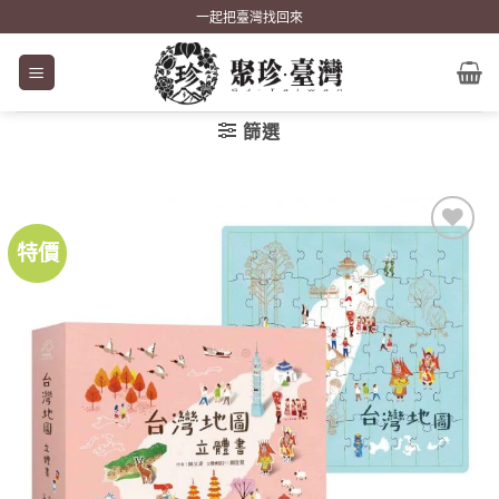
Skip
一起把臺灣找回來
to
content
篩選
特價
加到
關注
商品