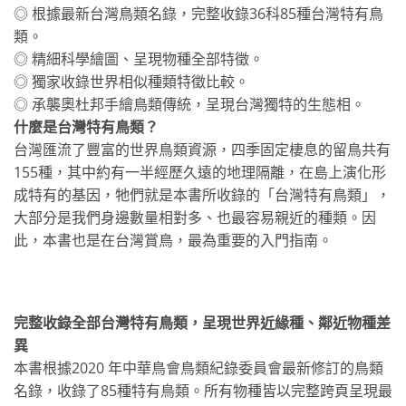
◎ 根據最新台灣鳥類名錄，完整收錄36科85種台灣特有鳥
類。
◎ 精細科學繪圖、呈現物種全部特徵。
◎ 獨家收錄世界相似種類特徵比較。
◎ 承襲奧杜邦手繪鳥類傳統，呈現台灣獨特的生態相。
什麼是台灣特有鳥類？
台灣匯流了豐富的世界鳥類資源，四季固定棲息的留鳥共有
155種，其中約有一半經歷久遠的地理隔離，在島上演化形
成特有的基因，牠們就是本書所收錄的「台灣特有鳥類」，
大部分是我們身邊數量相對多、也最容易親近的種類。因
此，本書也是在台灣賞鳥，最為重要的入門指南。
完整收錄全部台灣特有鳥類，呈現世界近緣種、鄰近物種差
異
本書根據2020 年中華鳥會鳥類紀錄委員會最新修訂的鳥類
名錄，收錄了85種特有鳥類。所有物種皆以完整跨頁呈現最