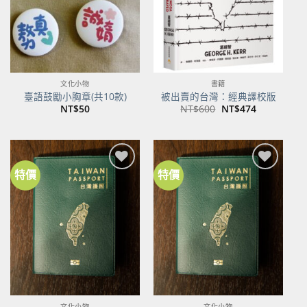
文化小物
書籍
臺語鼓勵小胸章(共10款)
被出賣的台灣：經典譯校版
原
目
NT$
50
NT$
600
NT$
474
始
前
價
價
格：
格：
NT$600。
NT$474。
特價
特價
加到
加到
關注
關注
商品
商品
文化小物
文化小物