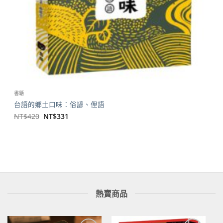
書籍
台語的鄉土口味：俗諺、俚語
原
目
NT$
420
NT$
331
始
前
價
價
格：
格：
NT$420。
NT$331。
熱賣商品