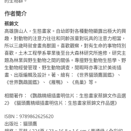
的生物群。
作者簡介
蔡錦文
高雄旗山人，生態畫家。自幼即對各種動物顯露出極大的興
趣，對動物的注意力往往和同齡孩童對玩具的注意力相當，
所以三歲時就會畫鳥獸圖。喜歡觀察，對有生命的事物特別
喜歡，土木工程學系畢業後至台大森林研究所進修，研究主
題為林業與野生動物之間的關係。專擅野生動物生態學、野
生動物經營管理、野生動物調查，閒暇時亦專注於美術插
畫、出版編輯及設計。著、繪有：《世界貓頭鷹圖鑑》、
《世界鸚鵡圖鑑》、《雁鴨》、《鳥巢》等。
相關著作：《鸚鵡精細插畫明信片：生態畫家蔡錦文作品選
2》《貓頭鷹精細插畫明信片：生態畫家蔡錦文作品選》
ISBN：9789862625620
出版社：貓頭鷹
規格：平裝 / 224頁 / 23 x 16.8 x 1.6 cm / 普通級 / 全彩印