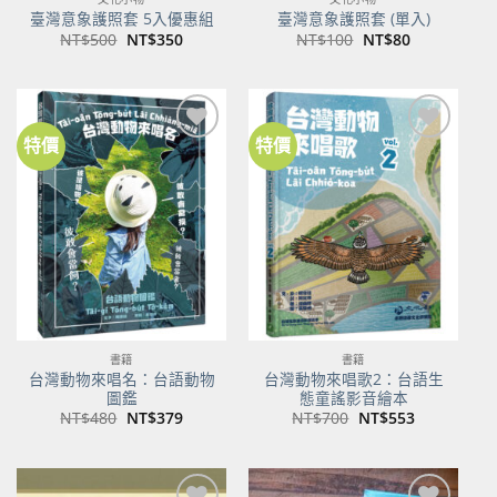
臺灣意象護照套 5入優惠組
臺灣意象護照套 (單入)
原
目
原
目
NT$
500
NT$
350
NT$
100
NT$
80
始
前
始
前
價
價
價
價
格：
格：
格：
格：
NT$500。
NT$350。
NT$100。
NT$80。
特價
特價
加到
加到
關注
關注
商品
商品
書籍
書籍
台灣動物來唱名：台語動物
台灣動物來唱歌2：台語生
圖鑑
態童謠影音繪本
原
目
原
目
NT$
480
NT$
379
NT$
700
NT$
553
始
前
始
前
價
價
價
價
格：
格：
格：
格：
NT$480。
NT$379。
NT$700。
NT$553。