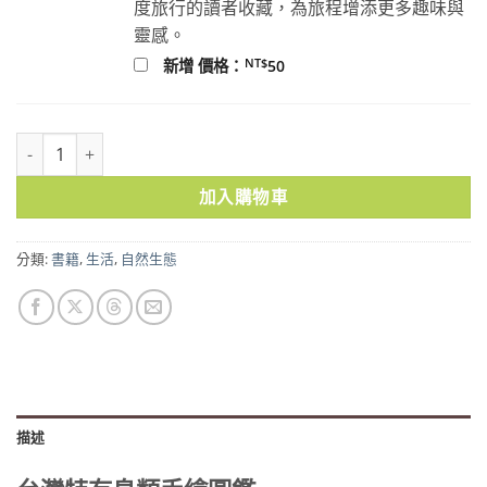
度旅行的讀者收藏，為旅程增添更多趣味與
靈感。
NT$
新增 價格：
50
台灣特有鳥類手繪圖鑑 數量
加入購物車
分類:
書籍
,
生活
,
自然生態
描述