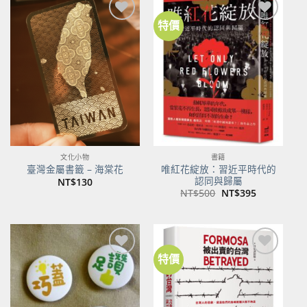
特價
加到
加到
關注
關注
商品
商品
文化小物
書籍
唯紅花綻放：習近平時代的
臺灣金屬書籤 – 海棠花
認同與歸屬
NT$
130
原
目
NT$
500
NT$
395
始
前
價
價
格：
格：
NT$500。
NT$395。
特價
加到
加到
關注
關注
商品
商品