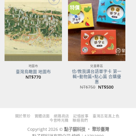
特價
加到
加到
關注
關注
商品
商品
地圖布
兒童專區
佮/教我講台語單字卡 第一
臺灣鳥瞰圖 地圖布
輯+動物篇+點心篇 合購優
NT$
770
惠
原
目
NT$
750
NT$
500
始
前
價
價
格：
格：
NT$750。
NT$500。
關於聚珍
實體店面
網路商店
記憶故事
臺灣古寫真上色
今昔時光機
聯絡我們
Copyright 2026 ©
點子貓科技 ‧ 聚珍臺灣