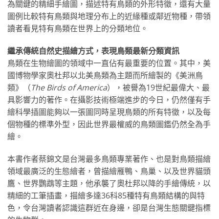
為關鍵的精細手繪圖，描述特有鳥類的外形特徵，還有大量
圖例比較特有鳥類與地理分布上的近緣種或鄰近物種，帶領
讀者看見特有鳥類在世界上的分類地位。
繼承傳統自然史描繪方式，表現鳥類最新分類資訊
鳥類在生物繪圖的領域中一直佔有最重要的位置。其中，美
國博物學家奧杜邦以北美鳥類為主題而所繪製的《美洲鳥
類》（
The Birds of America
），被譽為19世紀最偉大、最
具影響力的著作。在攝影技術極端進步的今日，仍然僅有手
繪科學插圖能夠以一張圖同時呈現鳥類的所有特徵，以及每
個物種的標準外型，因此世界最權威的鳥類圖鑑仍然全為手
繪。
本書作者蔡錦文是台灣最多鳥類專業著作、也是對鳥類描繪
領域最廣泛的生態繪者，曾描繪雁鴨、鳥巢、以及世界貓頭
鷹、世界鸚鵡等主題，他承襲了奧杜邦以降的手繪傳統，以
精細的工筆插畫，描繪多達36科85種特有鳥類結構的與特
色，令台灣讀者認識這群近在身邊，卻是台灣生態關鍵指標