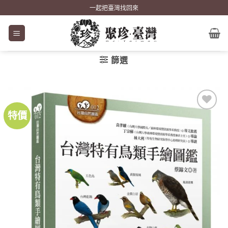
Skip
一起把臺灣找回來
to
content
篩選
特價
加到
關注
商品