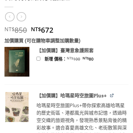
原
目
850
672
NT$
NT$
始
前
加價購買 (可在購物車調整加購數量)
價
價
格：
格：
【加價購】臺灣意象護照套
NT$850。
NT$672。
原
目
NT$
NT$
新增 價格：
100
80
始
前
價
價
格：
格：
NT$100。
NT$80。
【加價購】哈瑪星時空旅圖Plus+
哈瑪星時空旅圖Plus+帶你探索高雄哈瑪星
的歷史街區、港都風光與城市記憶，透過時
空交織的旅遊視角，發現熟悉景點背後的精
彩故事。適合喜愛高雄文化、老街散策與深