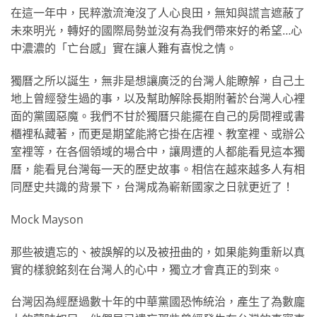
在這一年中，民粹激流淹沒了人心良田，無知與謊言遮蔽了
未來明光，轉好的國際局勢並沒有為我們帶來好的希望…心
中濃濃的「亡台感」實在讓人難有喜悅之情。
獨曆之所以誕生，無非是想讓廣泛的台灣人能瞭解，自己土
地上曾經發生過的事，以及幫助解除長期附著於台灣人心裡
面的黨國惡魔。我們不甘於獨曆只能擺在自己的房間裡或書
櫃裡私藏著，而更是期望能將它掛在店裡、教室裡、或辦公
室裡等，在各個領域的場合中，讓周遭的人都能看見這本獨
曆，能看見台灣每一天的歷史故事。相信在越來越多人有相
同歷史共識的背景下，台灣成為嶄新國家之日就更近了！
Mock Mayson
那些被遺忘的、被誤解的以及被扭曲的，如果能夠重新以真
實的樣貌銘刻在台灣人的心中，獨立才會真正的到來。
台灣因為經歷過數十年的中華黨國恐怖統治，產生了為數龐