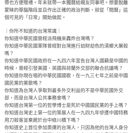
帶也方便贈禮。年末就帶一本獨曆給親友同事吧。想要脫離
蒙昧的華腦階段並且作出正確的政治判斷，就從「閱曆」這
個可見的「日常」開始做起。
｜你所不知道的台灣常識｜
你知道中華民國曾經派飛機來轟炸台灣嗎？
你知道中華民國軍隊曾經對台灣進行劫財劫色的清鄉大屠殺
嗎？
你知道中華民國政府在一九四六年宣告台灣人國籍是中國的
時候，曾經引發美國、英國與荷蘭外交部的聯合抗議嗎？
你知道你現在唱的中華民國國歌，在一九三七年之前是中國
國民黨的黨歌嗎？
你知道為台灣人爭取到最多外交利益的不是中華民國外交
部，而是台灣人公共事務會嗎？
你知道台灣第一位的哲學博士是死於中國國民黨的手上嗎？
你知道台灣史上第一位的策展人在一九四九年慘遭中國特務
用刀殺害並棄屍於台中綠川橋下嗎？
你知道史上首位參加奧運的台灣人，只因為他的台灣人身分