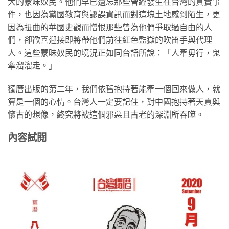
大的蒙昧奴民。他們早已遺忘那些曾經發生在台灣的真實事
件，也因為黨國教育與謬誤資訊而對這塊土地感到陌生，更
因為扭曲的華國史觀而憎恨那些曾為他們爭取過自由的人
們，卻歡喜迎接即將帶他們前往紅色監獄的吹笛手與代理
人。這些蒙昧奴民的境況正如同台語所說：「人牽毋行，鬼
牽溜溜走。」
獨曆出版的第二年，我們依舊抱持著能牽一個回來做人，就
算是一個的心情。台灣人一定要記住，對中國抱持著天真與
懷古的想像，終究將被這個邪惡且古老的深淵所吞噬。
內容試閱