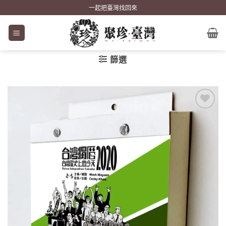
Skip
一起把臺灣找回來
to
content
篩選
加到
關注
商品