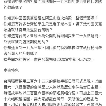
就遭到中華民國打壓而無法擔任一九六四年東京奧運代表隊
的教練嗎？
你知道中國國民黨曾經在阿里山縱火燒毀一整個聚落嗎？
你知道有許多台灣留學生只是看了幾本書，講了幾句國民黨
壞話就終身無法返回台灣嗎？
你知道有台灣人曾經因為公開對蔣經國提出二十九點疑問，
然後就被判處無期徒刑嗎？
你知道直到一九九三年，國民黨的特務單位還在執行祕密殺
害台灣人的計劃嗎？
這些問題的答案，你在台灣獨曆2020當中都可以找到。
本書特色
台灣獨曆採用三百六十五天的傳統手撕日曆形式呈現，以四
百六十八個重要的台灣歷史人物以及歷史事件為當日主題，
每個故事約以三百至六百字的簡短篇幅介紹，再加上三百六
十六幅親繪插圖，讓大家認識台灣每一天所發生的歷史故
事，相信在越來越多人有相同歷史共識的背景下，台灣成為