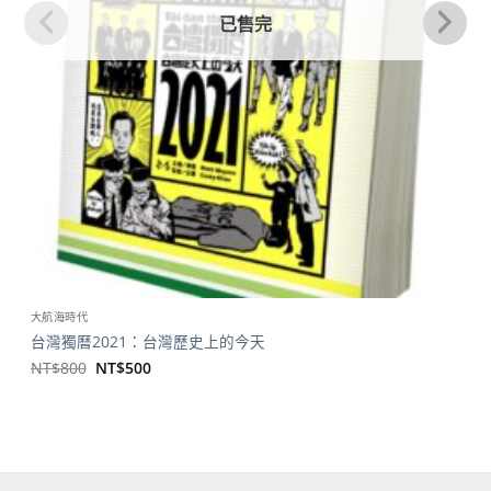
已售完
大航海時代
台灣獨曆2021：台灣歷史上的今天
原
目
NT$
800
NT$
500
始
前
價
價
格：
格：
NT$800。
NT$500。