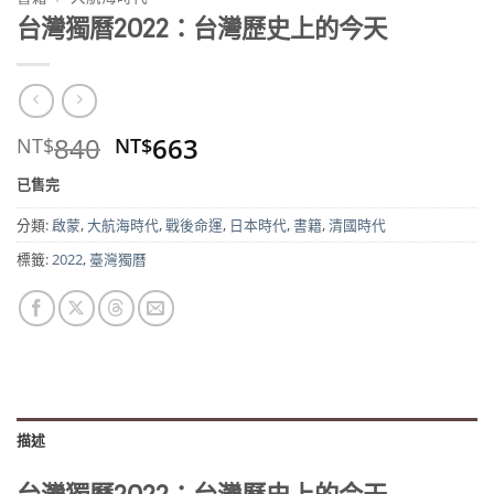
台灣獨曆2022：台灣歷史上的今天
原
目
840
663
NT$
NT$
始
前
已售完
價
價
格：
格：
分類:
啟蒙
,
大航海時代
,
戰後命運
,
日本時代
,
書籍
,
清國時代
NT$840。
NT$663。
標籤:
2022
,
臺灣獨曆
描述