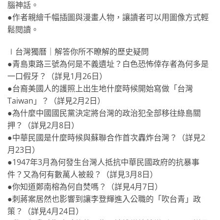
腦神話。
●作者親繪千幅插圖與漫畫人物，讓讀者可以用圖像方式輕
鬆閱讀。
∣台灣獨曆｜解答你所不瞭解的歷史疑問
●青島東路三號為何是不義遺址？白色恐怖倖存者為何多是
一口假牙？（詳見1月26日）
●台裔美國人的護照上出生地什麼時候開始寫做「台灣
Taiwan」？（詳見2月2日）
●為什麼中國國民黨決定將台灣的政治犯全部移往綠島關
押？（詳見2月8日）
●中華民國是什麼時候與蘇聯合作首次轟炸台灣？（詳見2
月23日）
●1947年3月為何發生台灣人抵抗中華民國政府的抗暴事
件？又為何有數萬人被殺？（詳見3月8日）
●你知道鄭南榕為何自焚嗎？（詳見4月7日）
●刺蔣案居然也影響到讓李登輝進入公職的「吹台青」政
策？（詳見4月24日）