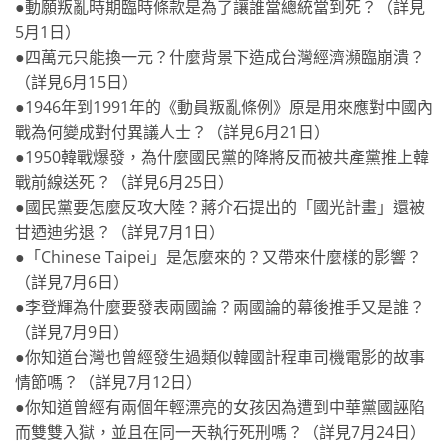
●動願叛亂時期臨時條款是為了讓誰當總統當到死？（詳見
5月1日）
●四萬元只能換一元？什麼背景下造成台灣經濟瀕臨崩潰？
（詳見6月15日）
●1946年到1991年的《動員叛亂條例》原是用來應對中國內
戰為何變成對付異議人士？（詳見6月21日）
●1950韓戰爆發，為什麼國民黨的降將反而被共產黨推上韓
戰前線送死？（詳見6月25日）
●國民黨要怎麼反攻大陸？蔣介石提出的「國光計畫」還被
甘迺迪劣退？（詳見7月1日）
●「Chinese Taipei」是怎麼來的？又帶來什麼樣的影響？
（詳見7月6日）
●李登輝為什麼要發表兩國論？兩國論的幕後推手又是誰？
（詳見7月9日）
●你知道台灣也曾經發生過類似韓國計程車司機電影的故事
情節嗎？（詳見7月12日）
●你知道曾經有兩個年輕漂亮的女孩因為遭到中華黨國誣陷
而雙雙入獄，並且在同一天執行死刑嗎？（詳見7月24日）