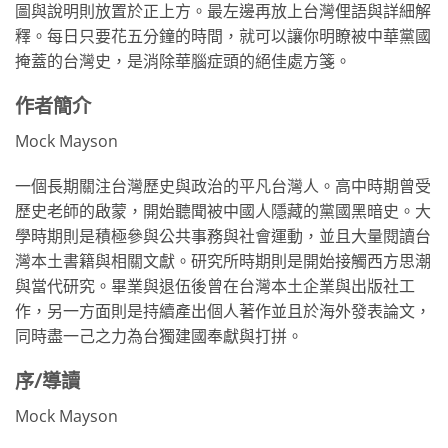
圖與說明則放置於正上方。最左邊再放上台灣俚語與詳細解
釋。每日只要花五分鐘的時間，就可以讓你明瞭被中華黨國
掩蓋的台灣史，是消除華腦症頭的絕佳處方箋。
作者簡介
Mock Mayson
一個長期關注台灣歷史與政治的平凡台灣人。高中時期曾受
歷史老師的啟蒙，開始聽聞被中國人隱藏的黨國黑暗史。大
學時期則是積極參與公共事務與社會運動，並且大量閱讀台
灣本土書籍與相關文獻。研究所時期則是開始接觸西方思潮
與當代研究。畢業與退伍後曾在台灣本土企業與出版社工
作，另一方面則是持續產出個人著作並且於海外發表論文，
同時盡一己之力為台獨建國奉獻與打拼。
序/導讀
Mock Mayson