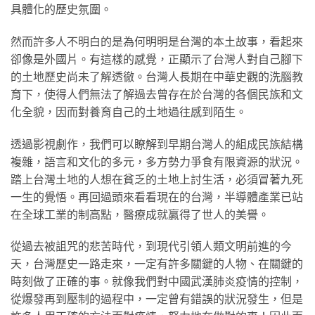
具體化的歷史氛圍。
然而許多人不明白的是為何明明是台灣的本土故事，看起來
卻像是外國片。有這樣的感覺，正顯示了台灣人對自己腳下
的土地歷史尚未了解透徹。台灣人長期在中華史觀的洗腦教
育下，使得人們無法了解過去曾存在於台灣的各個民族和文
化全貌，因而對養育自己的土地過往感到陌生。
透過影視劇作，我們可以瞭解到早期台灣人的組成民族結構
複雜，語言和文化的多元，多方勢力爭食有限資源的狀況。
踏上台灣土地的人想在貧乏的土地上討生活，必須冒著九死
一生的覺悟。再回過頭來看看現在的台灣，半導體產業已站
在全球工業的制高點，醫療成就贏得了世人的美譽。
從過去被詛咒的悲苦時代，到現代引領人類文明前進的今
天，台灣歷史一路走來，一定有許多關鍵的人物、在關鍵的
時刻做了正確的事。就像我們對中國武漢肺炎疫情的控制，
從爆發再到壓制的過程中，一定曾有錯誤的狀況發生，但是