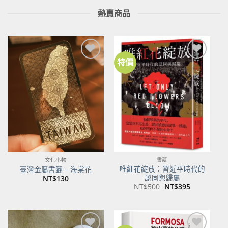
熱賣商品
特價
加到
加到
關注
關注
商品
商品
文化小物
書籍
唯紅花綻放：習近平時代的
臺灣金屬書籤 – 海棠花
認同與歸屬
NT$
130
原
目
NT$
500
NT$
395
始
前
價
價
格：
格：
NT$500。
NT$395。