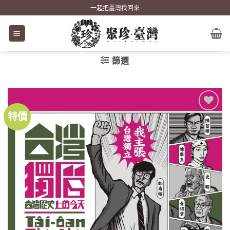
Skip
一起把臺灣找回來
to
content
篩選
特價
加到
關注
商品