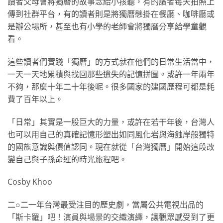
讀者父母會將獨曆的故事念給小孩聽，有的讀者每天拍照上
傳到社群平台，有的讀者則是將獨曆懸掛在餐廳、咖啡廳或
是辦公場所，甚至也有小學的老師會將獨曆分享給學童觀
看。
這些讀者們實踐「獨曆」的方式就在他們的日常生活當中，
一天一天地累積與找回那些遺失的記憶拼圖。或許一年兩年
不夠，那麼十年二十年後呢。很多國家的建國歷程可都是耗
費了百年以上。
「日常」其實是一股巨大的力量，或許在若干年後，台灣人
也可以用自己的真確記憶形塑出如同風化岩與海蝕岸般獨特
的國族意識與價值認同。現在就從「台灣獨曆」開始這段改
變自己與子孫命運的時光旅程吧。
Cosby Khoo
二○二一年台灣最受注目的歷史劇，當屬公共電視出品的
「斯卡羅」吧！演員與場景的交織演繹，讓觀眾感受到了更