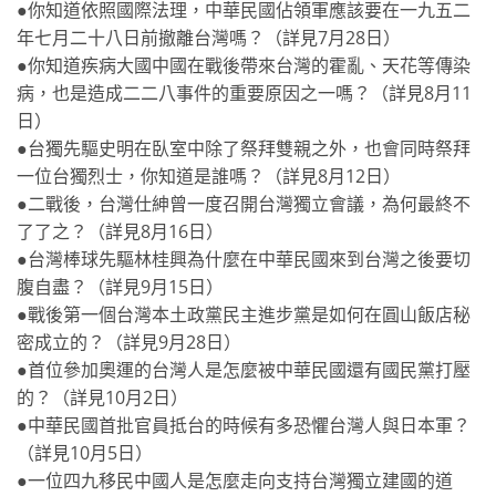
●你知道依照國際法理，中華民國佔領軍應該要在一九五二
年七月二十八日前撤離台灣嗎？（詳見7月28日）
●你知道疾病大國中國在戰後帶來台灣的霍亂、天花等傳染
病，也是造成二二八事件的重要原因之一嗎？（詳見8月11
日）
●台獨先驅史明在臥室中除了祭拜雙親之外，也會同時祭拜
一位台獨烈士，你知道是誰嗎？（詳見8月12日）
●二戰後，台灣仕紳曾一度召開台灣獨立會議，為何最終不
了了之？（詳見8月16日）
●台灣棒球先驅林桂興為什麼在中華民國來到台灣之後要切
腹自盡？（詳見9月15日）
●戰後第一個台灣本土政黨民主進步黨是如何在圓山飯店秘
密成立的？（詳見9月28日）
●首位參加奧運的台灣人是怎麼被中華民國還有國民黨打壓
的？（詳見10月2日）
●中華民國首批官員抵台的時候有多恐懼台灣人與日本軍？
（詳見10月5日）
●一位四九移民中國人是怎麼走向支持台灣獨立建國的道