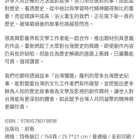
許多人用正確的方法面對疫情，努力地在做對的事！因此面
對歷史、看透歷史，從中檢討與學習時代精神顯得無比的重
要！而從錯誤中成長、浴火重生的我們，正在寫下新一頁的
歷史，被琢磨過後的故事也將越發閃亮。
很高興影藝界和文學工作者能一起合作，推出題材別具意義
的作品，重新燃起了大眾對台灣歷史的興趣，即使劇作內容
仍有些許缺陷，但能在為歷史解碼的道路上衝鋒，已屬難能
可貴，值得讚賞。
我們也期待透過這本「台灣獨曆」羅列的眾多台灣歷史紀
事，能對關愛台灣的文化工作者們有所啟發，並挖掘出更多
鮮為人知的歷史故事做為文學及影視的創作題材。讓世人對
台灣能有更深刻的體會，如此賦予台灣人共同凝聚的精神將
更顯珍貴。
ISBN：9789578019898
出版社：前衛
規格：特殊裝訂 / 768頁 / 29.7*21 cm / 普通級 / 全彩印刷 /