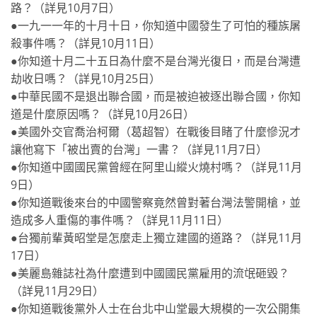
路？（詳見10月7日）
●一九一一年的十月十日，你知道中國發生了可怕的種族屠
殺事件嗎？（詳見10月11日）
●你知道十月二十五日為什麼不是台灣光復日，而是台灣遭
劫收日嗎？（詳見10月25日）
●中華民國不是退出聯合國，而是被迫被逐出聯合國，你知
道是什麼原因嗎？（詳見10月26日）
●美國外交官喬治柯爾（葛超智）在戰後目睹了什麼慘況才
讓他寫下「被出賣的台灣」一書？（詳見11月7日）
●你知道中國國民黨曾經在阿里山縱火燒村嗎？（詳見11月
9日）
●你知道戰後來台的中國警察竟然曾對著台灣法警開槍，並
造成多人重傷的事件嗎？（詳見11月11日）
●台獨前輩黃昭堂是怎麼走上獨立建國的道路？（詳見11月
17日）
●美麗島雜誌社為什麼遭到中國國民黨雇用的流氓砸毀？
（詳見11月29日）
●你知道戰後黨外人士在台北中山堂最大規模的一次公開集