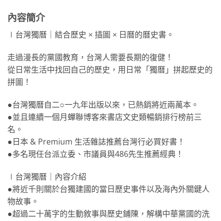
內容簡介
∣台灣獨曆｜結合歷史 × 插圖 × 日曆的曆史書。
走過漫長的黨國教育，台灣人需要長期的復健！
從日常生活中找回自己的歷史，用日常「獨曆」拼起歷史的
拼圖！
●台灣獨曆自二○一九年出版以來，已熱銷將近兩萬本。
●並且連續一個月蟬聯博客來書店文史類暢銷排行榜前三
名。
●日本 & Premium 生活雜誌推薦台灣行必買好書！
●多名現任台派立委、市議員與486先生推薦經典！
∣台灣獨曆｜內容介紹
●將近千則關於台獨建國的當日歷史事件以及海內外關鍵人
物故事。
●超過二十萬字的生動敘事與歷史鋪陳，解構中華黨國的洗