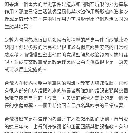
如果說一個重大的歷史事件是造成如同隕石坑般的外力撞擊
作用，那麼日常生活就像是風化與水蝕作用所形成的浩瀚沙
丘或是奇岩怪石，這兩種作用力可說形塑出整個政治認同的
生態與地景。
少數人會因為親眼目睹如隕石般撞擊的歷史事件而改變政治
認同。但是多數的常民卻是根植於看似無趣與索然的日常經
驗累積，而慢慢型塑出他們的意識型態與政治認同。換句話
說，對於某某政黨或是政治理念的喜惡與選擇很少是一兩天
就可以馬上定錨的。
台灣人在經過長期中華黨國的規訓、教育與統媒洗腦，已經
有很大部分的人錯把外來的施暴者所強加的錯誤史觀與黨國
象徵當成是自己的「珍寶」。失憶的台灣人需要的是一個漫
長的復健療程，一個重新拾回自己真名與故事的日常練習。
台灣獨曆就是在這樣的考量之下才發起出版的計劃。自出版
的這三年來，也得到許多讀者的正面回饋與勘誤指教。有的