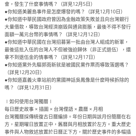
會，發生了什麼事情嗎？（詳見12月5日）
●你知道美麗島事件是怎麼爆發的嗎？（詳見12月10日）
●你知道中華民國政府曾因為金融政策失敗並且向台灣銀行
大量借款，導致台灣經濟崩毀與通貨膨脹，最後不得不發行
面額一萬元台幣的事情嗎？（詳見12月12日）
●你知道中華民國在台灣招募第一批由台灣人組成的新軍，
最後這批入伍的台灣人不但被強迫歸休（非正式退伍），還
拿不到退伍金的情事嗎？（詳見12月17日）
●你知道黨外先驅郭雨新就是被國民黨作票而導致落選嗎？
（詳見12月20日）
●你知道嘉義火車站前的黨國神話吳鳳像是什麼時候拆除的
嗎？（詳見12月31日）
∣如何使用台灣獨曆∣
每日歷史故事 × 插圖 × 台灣俚語 × 農曆 × 月相
台灣獨曆採傳統復古日曆編排。年份日期與該月份簡曆在右
方，星期曜日放置正中，舊曆與月相放置於左方。重大歷史
事件與人物敘述放置於日曆正下方，關於歷史事件的多幅插