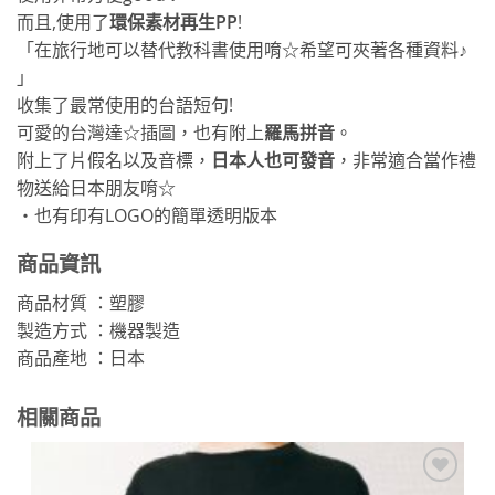
而且,使用了
環保素材再生PP
!
「在旅行地可以替代教科書使用唷☆希望可夾著各種資料♪
」
收集了最常使用的台語短句!
可愛的台灣達☆插圖，也有附上
羅馬拼音
。
附上了片假名以及音標，
日本人也可發音
，非常適合當作禮
物送給日本朋友唷☆
・也有印有LOGO的簡單透明版本
商品資訊
商品材質 ：塑膠
製造方式 ：機器製造
商品產地 ：日本
相關商品