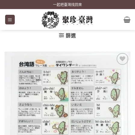
Skip
一起把臺灣找回來
to
content
篩選
加到
關注
商品