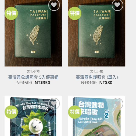
特價
特價
加到
加到
關注
關注
商品
商品
文化小物
文化小物
臺灣意象護照套 5入優惠組
臺灣意象護照套 (單入)
原
目
原
目
NT$
500
NT$
350
NT$
100
NT$
80
始
前
始
前
價
價
價
價
格：
格：
格：
格：
NT$500。
NT$350。
NT$100。
NT$80。
特價
特價
加到
加到
關注
關注
商品
商品