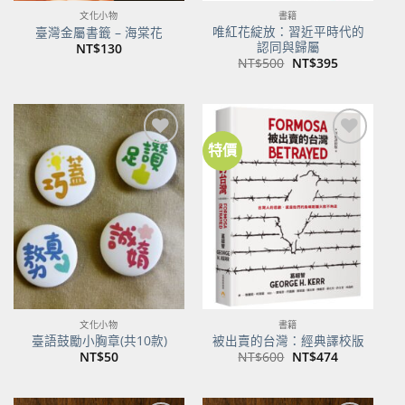
文化小物
書籍
唯紅花綻放：習近平時代的
臺灣金屬書籤 – 海棠花
認同與歸屬
NT$
130
原
目
NT$
500
NT$
395
始
前
價
價
格：
格：
NT$500。
NT$395。
特價
加到
加到
關注
關注
商品
商品
文化小物
書籍
臺語鼓勵小胸章(共10款)
被出賣的台灣：經典譯校版
原
目
NT$
50
NT$
600
NT$
474
始
前
價
價
格：
格：
NT$600。
NT$474。