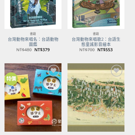
書籍
書籍
台灣動物來唱名：台語動物
台灣動物來唱歌2：台語生
圖鑑
態童謠影音繪本
原
目
原
目
NT$
480
NT$
379
NT$
700
NT$
553
始
前
始
前
價
價
價
價
格：
格：
格：
格：
NT$480。
NT$379。
NT$700。
NT$553。
特價
加到
加到
關注
關注
商品
商品