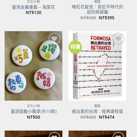
文化小物
書籍
唯紅花綻放：習近平時代的
臺灣金屬書籤 – 海棠花
認同與歸屬
NT$
130
原
目
NT$
500
NT$
395
始
前
價
價
格：
格：
NT$500。
NT$395。
特價
加到
加到
關注
關注
商品
商品
文化小物
書籍
臺語鼓勵小胸章(共10款)
被出賣的台灣：經典譯校版
原
目
NT$
50
NT$
600
NT$
474
始
前
價
價
格：
格：
NT$600。
NT$474。