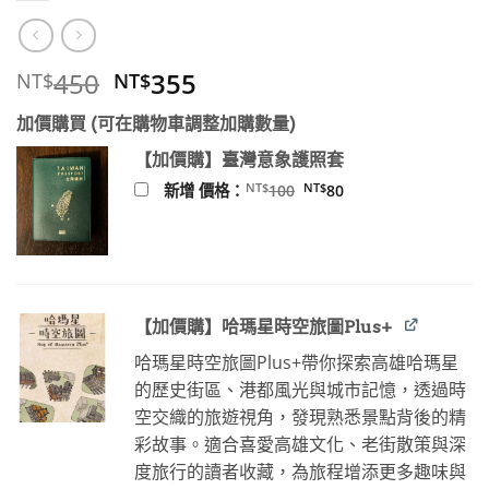
原
目
450
355
NT$
NT$
始
前
加價購買 (可在購物車調整加購數量)
價
價
格：
格：
【加價購】臺灣意象護照套
NT$450。
NT$355。
原
目
NT$
NT$
新增 價格：
100
80
始
前
價
價
格：
格：
NT$100。
NT$80。
【加價購】哈瑪星時空旅圖Plus+
哈瑪星時空旅圖Plus+帶你探索高雄哈瑪星
的歷史街區、港都風光與城市記憶，透過時
空交織的旅遊視角，發現熟悉景點背後的精
彩故事。適合喜愛高雄文化、老街散策與深
度旅行的讀者收藏，為旅程增添更多趣味與