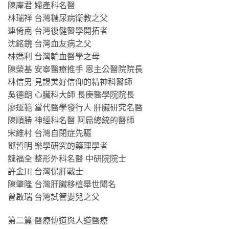
陳庵君 婦產科名醫
林瑞祥 台灣糖尿病衛教之父
連倚南 台灣復健醫學開拓者
沈銘鏡 台灣血友病之父
林媽利 台灣輸血醫學之母
陳榮基 安寧醫療推手 恩主公醫院院長
林信男 見證美好信仰的精神科醫師
吳德朗 心臟科大師 長庚醫學院院長
廖運範 當代醫學發行人 肝臟研究名醫
陳順勝 神經科名醫 阿扁總統的醫師
宋維村 台灣自閉症先驅
鄧哲明 樂學研究的藥理學者
魏福全 整形外科名醫 中研院院士
許金川 台灣保肝戰士
陳肇隆 台灣肝臟移植舉世聞名
曾啟瑞 台灣試管嬰兒之父
第二篇 醫療傳道與人道醫療