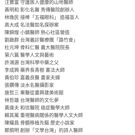
汪豐富 守護族人健康的山地醫師
黃明和 彰化名醫 秀傳醫院創辦人
林逸民 接棒「五福眼科」 造福盲人
高大成 名法醫如名探辦案
陳錦煌 小鎮醫師 熱心社區營造
劉啟群 台灣義診醫療團「路竹會」
杜元坤 骨科仁醫 義大醫院院長
第六篇 醫學人文與藝術
許鴻源 台灣科學中藥之父
李成興 藥界長青樹 書法大師
黃伯珍 嘉義良醫 畫家夫婦
張鑽傳 淡水名醫攝影家
施哲三 棄醫從畫興建美術館
林哲雄 台灣醫師的文化夢
黃達夫 和信醫院 癌症醫學大師
賴其萬 重視醫病關係的醫學人文大師
陳耀昌 骨髓移植先驅 歷史小說家
鄭烱明 創辦「文學台灣」的詩人醫師