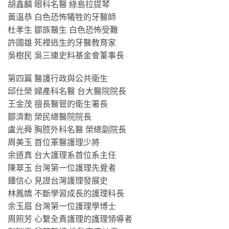
胡鑫麟 眼科名醫 綠島拉提琴
黃溫恭 白色恐怖犧牲的牙醫師
杜孝生 鄒族醫生 白色恐怖受難
許國雄 死裡逃生的牙醫教育家
吳樹民 吳三連史料基金會董事長
第四篇 醫護行政與公共衛生
邱仕榮 婦產科名醫 台大醫院院長
王金茂 擅長醫管的衛生署長
鄒濟勳 榮民總醫院院長
盧光舜 胸腔外科名醫 榮總副院長
周美玉 首位軍醫護理少將
余道真 台大護理系首位系主任
陳翠玉 台灣第一位護理先覺者
鍾信心 見證台灣護理發展史
林鳳嬌 不斷學習成長的護理科長
余玉眉 台灣第一位護理學博士
周照芳 心繫全責護理的護理領導者