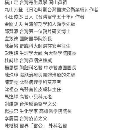
橫川定 台灣寄生蟲學 開山鼻祖
丸山芳登 《日治時期台灣醫療公衛業績》作者
小田俊郎 日人《台灣醫學五十年》作者
金關丈夫 台灣解剖學和人類學先驅
邱賢添 台灣第一位鴉片研究博士
盧致德 國防醫學院院長
陳萬裕 腎臟科大師選擇安寧往生
彭明聰 生理學大師 台大醫學院院長
杜詩綿 台灣鼻咽癌權威
楊思標 胸腔科名醫 中沙醫療團團長
陳珠璋 職能治療與團體治療的先驅
陳定堯 北醫病理學科奠基者
沈祖杰 高醫首位皮膚科主任
馬逸輝 高醫小兒科元老
謝維銓 台灣感染醫學之父
楊振忠 生化學家 高雄醫學院院長
李慶雲 台灣疫苗之父
陳楷模 醫界「雷公」 外科名醫