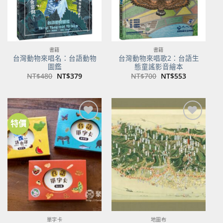
書籍
書籍
台灣動物來唱名：台語動物
台灣動物來唱歌2：台語生
圖鑑
態童謠影音繪本
原
目
原
目
NT$
480
NT$
379
NT$
700
NT$
553
始
前
始
前
價
價
價
價
格：
格：
格：
格：
NT$480。
NT$379。
NT$700。
NT$553。
特價
加到
加到
關注
關注
商品
商品
單字卡
地圖布