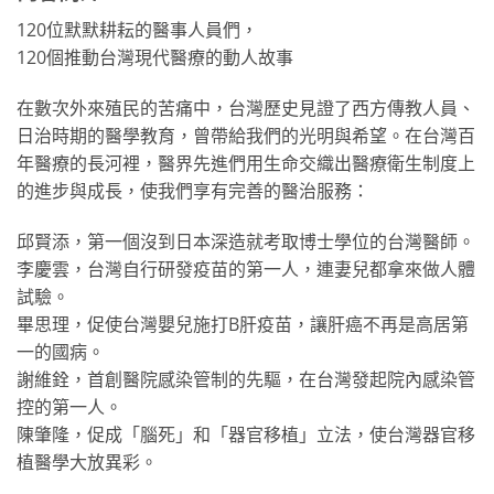
120位默默耕耘的醫事人員們，
120個推動台灣現代醫療的動人故事
在數次外來殖民的苦痛中，台灣歷史見證了西方傳教人員、
日治時期的醫學教育，曾帶給我們的光明與希望。在台灣百
年醫療的長河裡，醫界先進們用生命交織出醫療衛生制度上
的進步與成長，使我們享有完善的醫治服務：
邱賢添，第一個沒到日本深造就考取博士學位的台灣醫師。
李慶雲，台灣自行研發疫苗的第一人，連妻兒都拿來做人體
試驗。
畢思理，促使台灣嬰兒施打B肝疫苗，讓肝癌不再是高居第
一的國病。
謝維銓，首創醫院感染管制的先驅，在台灣發起院內感染管
控的第一人。
陳肇隆，促成「腦死」和「器官移植」立法，使台灣器官移
植醫學大放異彩。