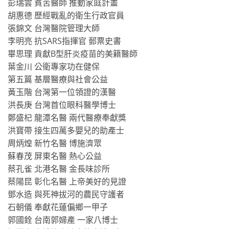
彭瑞雲 貧苦醫師 推動家庭計畫
胡惠德 歷經戰亂的衛生行政官員
張錦文 台灣醫院管理大師
李明亮 抗SARS指揮官 郵票史書
畢思理 貢獻B型肝炎疫苗的美籍醫師
葉金川 公衛專家功在健保
第五篇 基層醫療與社會公益
黃玉階 台灣第一位領證的漢醫
洪長庚 台灣首位眼科醫學博士
鄭盛杞 龍潭名醫 兩代醫療奉獻獎
洪寶帶 接生四萬多嬰兒的助產士
周炳煌 新竹名醫 博施濟眾
蘇春茂 屏東名醫 熱心公益
蔡孔雀 北港名醫 金長味診所
蔡陽昆 彰化名醫 上帝美好的見證
鄧水造 與死神拔河的農民守護者
石朝儀 奉獻花蓮偏鄉一甲子
郭國銓 台南郭婦產 一家八博士