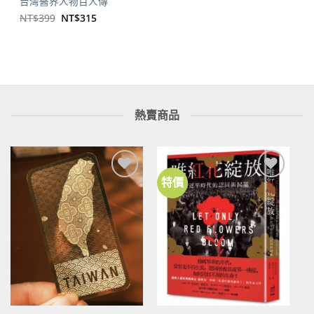
台灣醫界人物百人傳
原
目
NT$
399
NT$
315
始
前
價
價
格：
格：
NT$399。
NT$315。
熱賣商品
特價
加到
加到
關注
關注
商品
商品