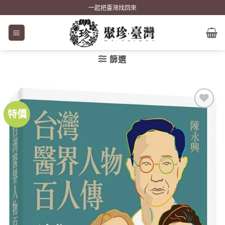
Skip
一起把臺灣找回來
to
content
篩選
特價
加到
關注
商品