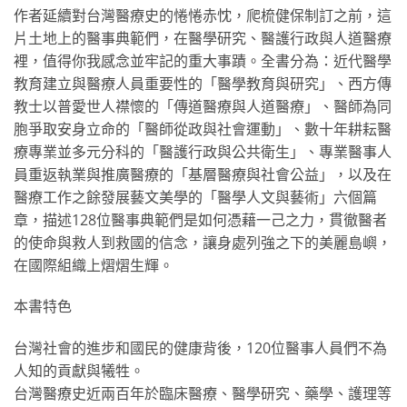
作者延續對台灣醫療史的惓惓赤忱，爬梳健保制訂之前，這
片土地上的醫事典範們，在醫學研究、醫護行政與人道醫療
裡，值得你我感念並牢記的重大事蹟。全書分為：近代醫學
教育建立與醫療人員重要性的「醫學教育與研究」、西方傳
教士以普愛世人襟懷的「傳道醫療與人道醫療」、醫師為同
胞爭取安身立命的「醫師從政與社會運動」、數十年耕耘醫
療專業並多元分科的「醫護行政與公共衛生」、專業醫事人
員重返執業與推廣醫療的「基層醫療與社會公益」，以及在
醫療工作之餘發展藝文美學的「醫學人文與藝術」六個篇
章，描述128位醫事典範們是如何憑藉一己之力，貫徹醫者
的使命與救人到救國的信念，讓身處列強之下的美麗島嶼，
在國際組織上熠熠生輝。
本書特色
台灣社會的進步和國民的健康背後，120位醫事人員們不為
人知的貢獻與犧牲。
台灣醫療史近兩百年於臨床醫療、醫學研究、藥學、護理等