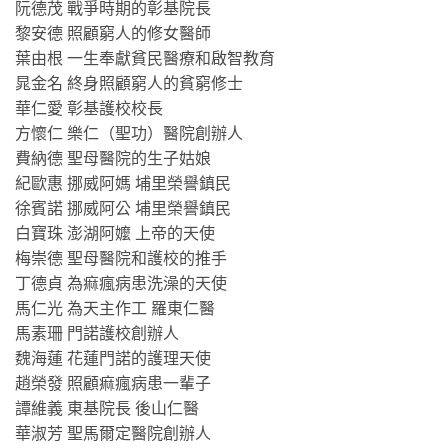
阮德茂 戰爭時期的彰基院長
黎安德 照顧窮人的修女醫師
葉由根 一生奉獻貧民醫療和啟智教育
晁金名 終身照顧窮人的貧窮修士
華仁愛 彰基護校校長
方懷仁 樂仁（聖功）醫院創辦人
費納德 聖母醫院的生子姑娘
紀歐惠 挪威阿媽 埔里榮譽鎮民
徐賓諾 挪威阿公 埔里榮譽鎮民
白寶珠 澎湖阿嬤 上帝的天使
梅崇德 聖母醫院和護校的推手
丁德貞 為痲瘋病患洗澡的天使
馬仁光 為天主作工 羅東仁醫
馬素珊 門諾護校創辦人
魏海蓮 花蓮門諾的護理天使
趙榮發 照顧痲瘋病患一輩子
譚維義 東基院長 後山仁醫
華淑芳 聖馬爾定醫院創辦人