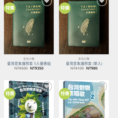
特價
特價
加到
加到
關注
關注
商品
商品
文化小物
文化小物
臺灣意象護照套 5入優惠組
臺灣意象護照套 (單入)
原
目
原
目
NT$
500
NT$
350
NT$
100
NT$
80
始
前
始
前
價
價
價
價
格：
格：
格：
格：
NT$500。
NT$350。
NT$100。
NT$80。
特價
特價
加到
加到
關注
關注
商品
商品