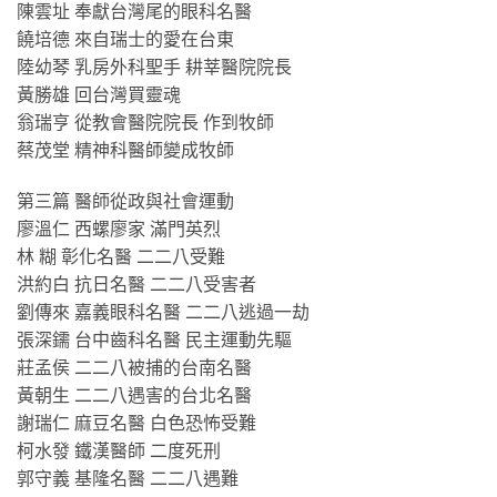
陳雲址 奉獻台灣尾的眼科名醫
饒培德 來自瑞士的愛在台東
陸幼琴 乳房外科聖手 耕莘醫院院長
黃勝雄 回台灣買靈魂
翁瑞亨 從教會醫院院長 作到牧師
蔡茂堂 精神科醫師變成牧師
第三篇 醫師從政與社會運動
廖溫仁 西螺廖家 滿門英烈
林 糊 彰化名醫 二二八受難
洪約白 抗日名醫 二二八受害者
劉傳來 嘉義眼科名醫 二二八逃過一劫
張深鑐 台中齒科名醫 民主運動先驅
莊孟侯 二二八被捕的台南名醫
黃朝生 二二八遇害的台北名醫
謝瑞仁 麻豆名醫 白色恐怖受難
柯水發 鐵漢醫師 二度死刑
郭守義 基隆名醫 二二八遇難