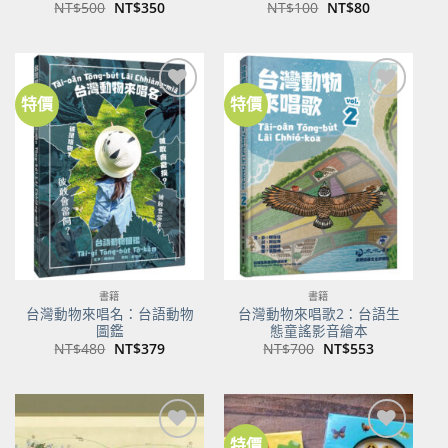
原
目
原
目
NT$
500
NT$
350
NT$
100
NT$
80
始
前
始
前
價
價
價
價
格：
格：
格：
格：
NT$500。
NT$350。
NT$100。
NT$80。
特價
特價
加到
加到
關注
關注
商品
商品
書籍
書籍
台灣動物來唱名：台語動物
台灣動物來唱歌2：台語生
圖鑑
態童謠影音繪本
原
目
原
目
NT$
480
NT$
379
NT$
700
NT$
553
始
前
始
前
價
價
價
價
格：
格：
格：
格：
NT$480。
NT$379。
NT$700。
NT$553。
特價