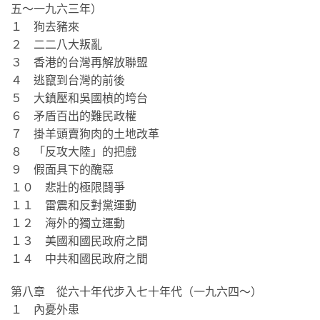
五～一九六三年）
１ 狗去豬來
２ 二二八大叛亂
３ 香港的台灣再解放聯盟
４ 逃竄到台灣的前後
５ 大鎮壓和吳國楨的垮台
６ 矛盾百出的難民政權
７ 掛羊頭賣狗肉的土地改革
８ 「反攻大陸」的把戲
９ 假面具下的醜惡
１０ 悲壯的極限鬪爭
１１ 雷震和反對黨運動
１２ 海外的獨立運動
１３ 美國和國民政府之間
１４ 中共和國民政府之間
第八章 從六十年代步入七十年代（一九六四～）
１ 內憂外患