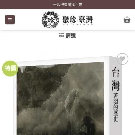
Skip
一起把臺灣找回來
to
content
篩選
特價
加到
關注
商品