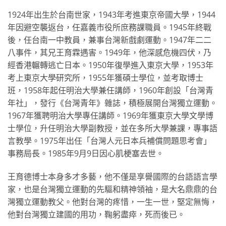
1924年出生於台南世家，1943年考進東京帝國大學，1944
年因避空襲返台，任嘉義市役所庶務課職員。1945年終戰
後，任台南一中教員，兼事台灣新戲劇運動。1947年二二
八事件，其兄王育霖遇害。1949年，他深感危機四伏，乃
經香港輾轉逃亡日本。1950年復學進入東京大學，1953年
考上東京大學研究所，1955年獲碩士學位，並考取博士
班，1958年起任明治大學兼任講師，1960年創設「台灣青
年社」，發行《台灣青年》雜誌，積極展開台灣獨立運動。
1967年獲聘明治大學專任講師。1969年獲東京大學文學博
士學位，升任明治大學副教授，並在多所大學兼課，專事語
言教學。1975年出任「台灣人元日本兵補償問題思考會」
事務局長。1985年9月9日因心肌梗塞去世。
王育德博士本身多才多藝，他不僅是享譽國際的台語語言學
家，也是台灣獨立運動的先驅和精神領袖，是大名鼎鼎的台
灣獨立運動教父。他對台灣的疼惜，一生一世，堅定無悔，
他對台灣獨立建國的用功，鞠躬盡瘁，死而後已。