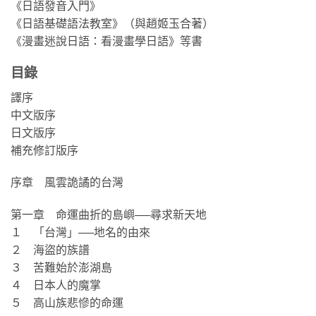
《日語發音入門》
《日語基礎語法教室》（與趙姬玉合著）
《漫畫迷說日語：看漫畫學日語》等書
目錄
譯序
中文版序
日文版序
補充修訂版序
序章 風雲詭譎的台灣
第一章 命運曲折的島嶼──尋求新天地
１ 「台灣」──地名的由來
２ 海盜的族譜
３ 苦難始於澎湖島
４ 日本人的魔掌
５ 高山族悲慘的命運