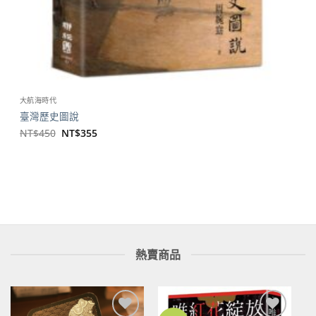
大航海時代
臺灣歷史圖說
原
目
NT$
450
NT$
355
始
前
價
價
格：
格：
NT$450。
NT$355。
熱賣商品