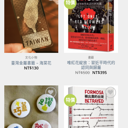
特價
加到
加到
關注
關注
商品
商品
文化小物
書籍
唯紅花綻放：習近平時代的
臺灣金屬書籤 – 海棠花
認同與歸屬
NT$
130
原
目
NT$
500
NT$
395
始
前
價
價
格：
格：
NT$500。
NT$395。
特價
加到
加到
關注
關注
商品
商品