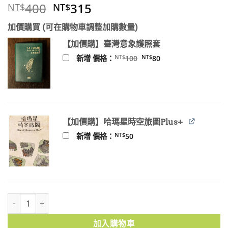
原
目
400
315
NT$
NT$
始
前
加價購買 (可在購物車調整加購數量)
價
價
格：
格：
【加價購】臺灣意象護照套
NT$400。
NT$315。
原
目
NT$
NT$
新增 價格：
100
80
始
前
價
價
格：
格：
NT$100。
NT$80。
【加價購】哈瑪星時空旅圖Plus+
NT$
新增 價格：
50
台灣：苦悶的歷史 ｜ 王育德 著 數量
加入購物車