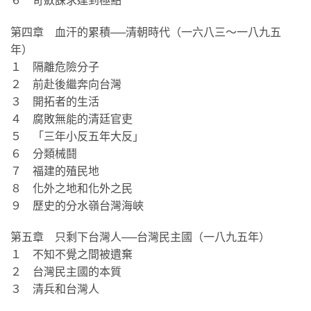
第四章 血汗的累積──清朝時代（一六八三～一八九五
年）
１ 隔離危險分子
２ 前赴後繼奔向台灣
３ 開拓者的生活
４ 腐敗無能的清廷官吏
５ 「三年小反五年大反」
６ 分類械鬪
７ 福建的殖民地
８ 化外之地和化外之民
９ 歷史的分水嶺台灣海峽
第五章 只剩下台灣人──台灣民主國（一八九五年）
１ 不知不覺之間被遺棄
２ 台灣民主國的本質
３ 清兵和台灣人