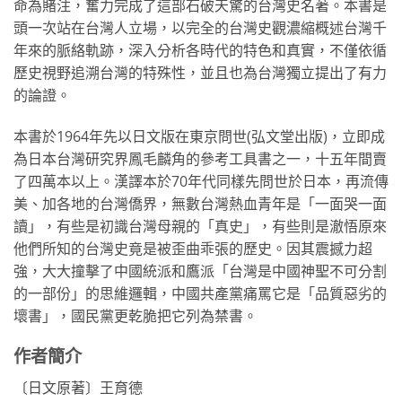
命為賭注，奮力完成了這部石破天驚的台灣史名著。本書是
頭一次站在台灣人立場，以完全的台灣史觀濃縮概述台灣千
年來的脈絡軌跡，深入分析各時代的特色和真實，不僅依循
歷史視野追溯台灣的特殊性，並且也為台灣獨立提出了有力
的論證。
本書於1964年先以日文版在東京問世(弘文堂出版)，立即成
為日本台灣研究界鳳毛麟角的參考工具書之一，十五年間賣
了四萬本以上。漢譯本於70年代同樣先問世於日本，再流傳
美、加各地的台灣僑界，無數台灣熱血青年是「一面哭一面
讀」，有些是初識台灣母親的「真史」，有些則是澈悟原來
他們所知的台灣史竟是被歪曲乖張的歷史。因其震撼力超
強，大大撞擊了中國統派和鷹派「台灣是中國神聖不可分割
的一部份」的思維邏輯，中國共產黨痛罵它是「品質惡劣的
壞書」，國民黨更乾脆把它列為禁書。
作者簡介
〔日文原著〕王育德