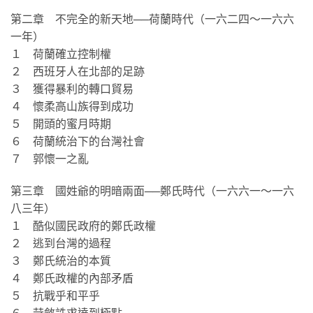
第二章 不完全的新天地──荷蘭時代（一六二四～一六六
一年）
１ 荷蘭確立控制權
２ 西班牙人在北部的足跡
３ 獲得暴利的轉口貿易
４ 懷柔高山族得到成功
５ 開頭的蜜月時期
６ 荷蘭統治下的台灣社會
７ 郭懷一之亂
第三章 國姓爺的明暗兩面──鄭氏時代（一六六一～一六
八三年）
１ 酷似國民政府的鄭氏政權
２ 逃到台灣的過程
３ 鄭氏統治的本質
４ 鄭氏政權的內部矛盾
５ 抗戰乎和平乎
６ 苛斂誅求達到極點