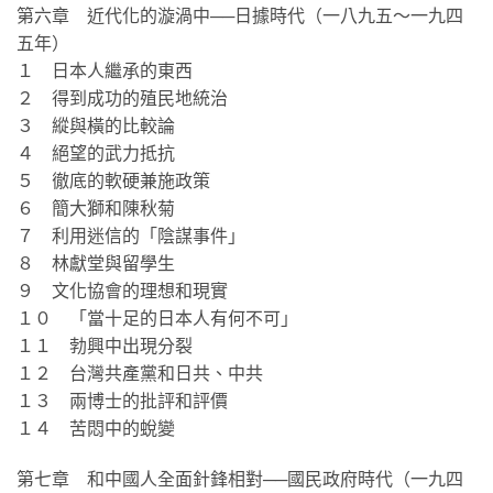
第六章 近代化的漩渦中──日據時代（一八九五～一九四
五年）
１ 日本人繼承的東西
２ 得到成功的殖民地統治
３ 縱與橫的比較論
４ 絕望的武力抵抗
５ 徹底的軟硬兼施政策
６ 簡大獅和陳秋菊
７ 利用迷信的「陰謀事件」
８ 林獻堂與留學生
９ 文化協會的理想和現實
１０ 「當十足的日本人有何不可」
１１ 勃興中出現分裂
１２ 台灣共產黨和日共、中共
１３ 兩博士的批評和評價
１４ 苦悶中的蛻變
第七章 和中國人全面針鋒相對──國民政府時代（一九四