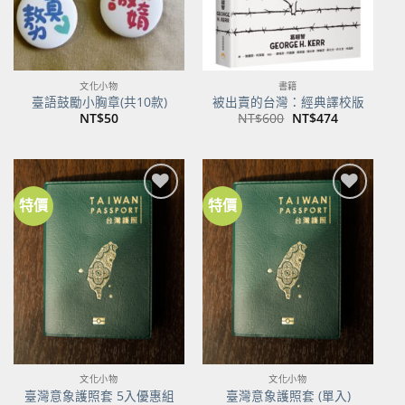
文化小物
書籍
臺語鼓勵小胸章(共10款)
被出賣的台灣：經典譯校版
原
目
NT$
50
NT$
600
NT$
474
始
前
價
價
格：
格：
NT$600。
NT$474。
特價
特價
加到
加到
關注
關注
商品
商品
文化小物
文化小物
臺灣意象護照套 5入優惠組
臺灣意象護照套 (單入)